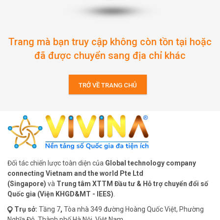
Trang mà bạn truy cập không còn tồn tại hoặc
đã được chuyển sang địa chỉ khác
TRỞ VỀ TRANG CHỦ
Đối tác chiến lược toàn diện của
Global technology company
connecting Vietnam and the world Pte Ltd
(Singapore)
và
Trung tâm XTTM Đầu tư & Hỗ trợ chuyển đổi số
Quốc gia (Viện KHGD&MT - IEES)
.
Trụ sở:
Tầng 7
,
Tòa nhà 349 đường Hoàng Quốc Việt, Phường
Nghĩa Đô, Thành phố Hà Nội, Việt Nam.