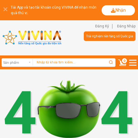
Tải App và tạo tài khoản cùng VIVINA để nhận món
Nhận
quà thú vị.
Đăng Ký
Đăng Nhập
Trải nghiệm nền tảng số Quốc gia
0
Sản phẩm