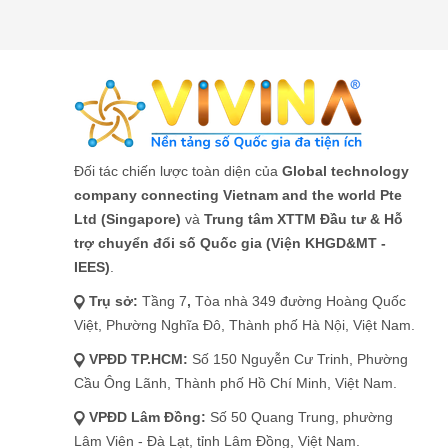
Đối tác chiến lược toàn diện của
Global technology
company connecting Vietnam and the world Pte
Ltd (Singapore)
và
Trung tâm XTTM Đầu tư & Hỗ
trợ chuyển đổi số Quốc gia (Viện KHGD&MT -
IEES)
.
Trụ sở:
Tầng 7
,
Tòa nhà 349 đường Hoàng Quốc
Việt, Phường Nghĩa Đô, Thành phố Hà Nội, Việt Nam.
VPĐD
TP.HCM:
Số 150 Nguyễn Cư Trinh, Phường
Cầu Ông Lãnh, Thành phố Hồ Chí Minh, Việt Nam.
VPĐD
Lâm Đồng:
Số 50 Quang Trung, phường
Lâm Viên - Đà Lạt, tỉnh Lâm Đồng, Việt Nam.