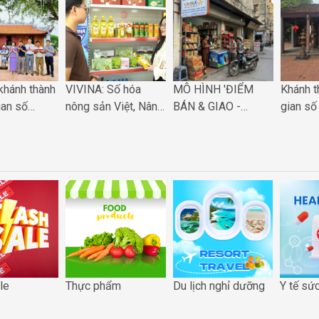
khánh thành
VIVINA: Số hóa
MÔ HÌNH 'ĐIỂM
Khánh t
ian số
nông sản Việt, Nâng
BÁN & GIAO -
gian số
ại Phú
tầm giá trị OCOP
NHẬN VIVINA: LỜI
Đền An 
Đưa di sản
trên bản đồ quốc tế
GIẢI CHO BÀI TOÁN
sản hòa
p cùng
SỐNG CÒN CỦA
chuyển 
đổi số quốc
CỬA HÀNG TRUYỀN
gia
THỐNG
le
Thực phẩm
Du lịch nghỉ dưỡng
Y tế sứ