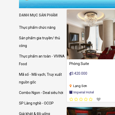
DANH MỤC SẢN PHẨM
Thực phẩm chức năng
Sản phẩm gia truyền/ thủ
công
Thực phẩm an toàn - VIVINA
Phòng Suite
Food
₫
3.420.000
Mã số - Mã vạch; Truy xuất
nguồn gốc
Lạng Sơn
Imperial Hotel
Combo Ngon - Deal siêu hời
SP Làng nghề - OCOP
Giải khát & Đồ uống