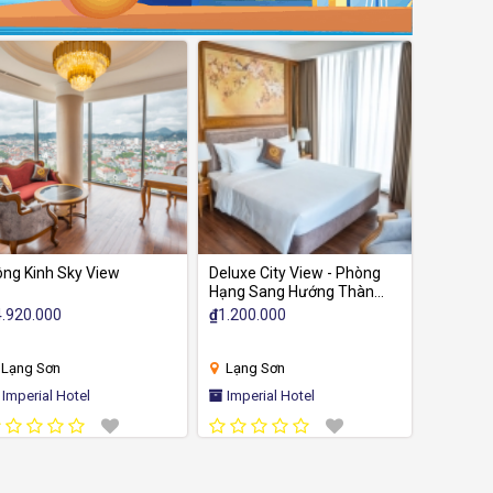
ng Kinh Sky View
Deluxe City View - Phòng
Hạng Sang Hướng Thành
Phố
4.920.000
₫
1.200.000
Lạng Sơn
Lạng Sơn
Imperial Hotel
Imperial Hotel