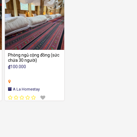
Phòng ngủ cộng đồng (sức
chứa 30 người)
₫
100.000
A La Homestay