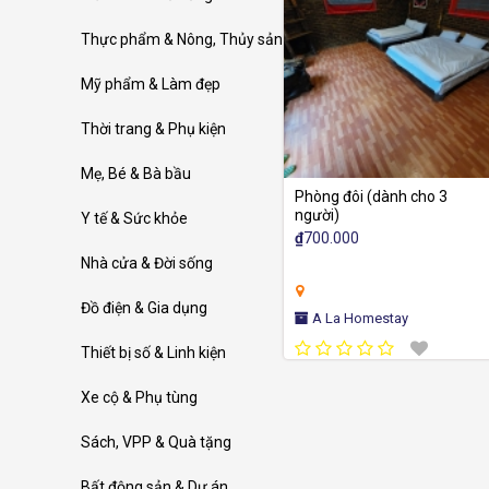
Thực phẩm & Nông, Thủy sản
Mỹ phẩm & Làm đẹp
Thời trang & Phụ kiện
Mẹ, Bé & Bà bầu
Phòng đôi (dành cho 3
người)
Y tế & Sức khỏe
₫
700.000
Nhà cửa & Đời sống
Đồ điện & Gia dụng
A La Homestay
Thiết bị số & Linh kiện
Xe cộ & Phụ tùng
Sách, VPP & Quà tặng
Bất động sản & Dự án