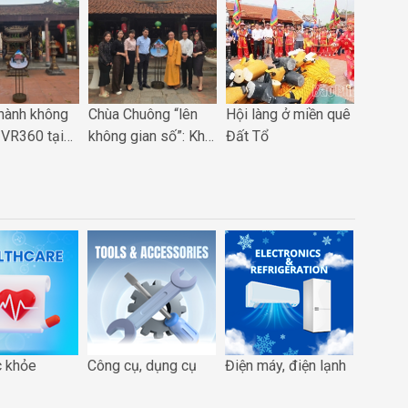
hành không
Chùa Chuông “lên
Hội làng ở miền quê
VIVIN
 VR360 tại
không gian số”: Khi
Đất Tổ
TRÌNH
Lạc: Đưa di
di sản Phố Hiến
VÌ VI
 nhịp cùng
được đánh thức
THỊNH
đổi số quốc
bằng công nghệ
VR360
c khỏe
Công cụ, dụng cụ
Điện máy, điện lạnh
Tài chí