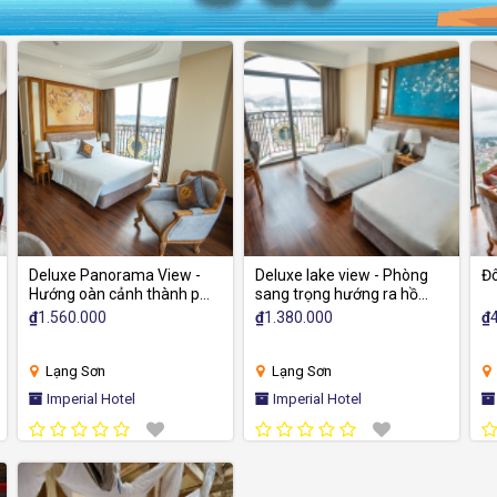
Deluxe Panorama View -
Deluxe lake view - Phòng
Đô
Hướng oàn cảnh thành phố
sang trọng hướng ra hồ
và hồ Phú Lộc
Phú Lộc
₫
1.560.000
₫
1.380.000
₫
Lạng Sơn
Lạng Sơn
Imperial Hotel
Imperial Hotel