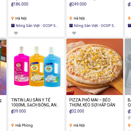
kiêng
₫
186.000
₫
249.000
₫
Hà Nội
Hà Nội
Nông Sản Việt - OCOP 5
Nông Sản Việt - OCOP 5
SAO
SAO
S
g
TINTIN LAU SÀN Y TẾ
PIZZA PHÔ MAI – BÉO
B
1000ML SẠCH BÓNG, AN
THƠM, KÉO SỢI HẤP DẪN
Q
TOÀN CHO CẢ NHÀ,
T
₫
39.000
₫
32.000
₫
HƯƠNG THƠM MÁT MẺ
₫
Hải Phòng
Hà Nội