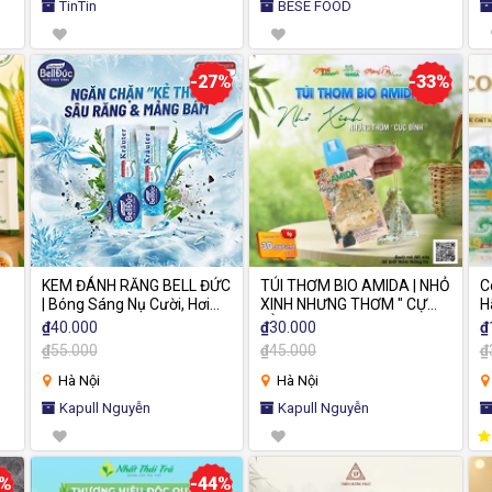
TinTin
BESE FOOD
-27%
-33%
KEM ĐÁNH RĂNG BELL ĐỨC
TÚI THƠM BIO AMIDA | NHỎ
C
| Bóng Sáng Nụ Cười, Hơi
XINH NHƯNG THƠM " CỰC
H
Thở Thơm Mát Suốt Ngày.
ĐỈNH "
N
₫
40.000
₫
30.000
₫
C
₫
55.000
₫
45.000
₫
Hà Nội
Hà Nội
Kapull Nguyễn
Kapull Nguyễn
0%
-44%