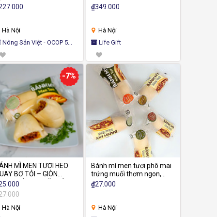
227.000
₫
349.000
Hà Nội
Hà Nội
Nông Sản Việt - OCOP 5
Life Gift
AO
-7%
ÁNH MÌ MEN TƯƠI HEO
Bánh mì men tươi phô mai
UAY BƠ TỎI – GIÒN
trứng muối thơm ngon,
HƠM, ĐẬM VỊ, HẤP DẪN
dinh dưỡng, an toàn sức
25.000
₫
27.000
khỏe
27.000
Hà Nội
Hà Nội