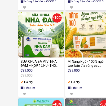
Nông Sản Việt - OCOP 5
Nông Sản Việt - OCOP 5
SAO
SAO
-10%
SỮA CHUA BA VÌ VỊ NHA
Mì Nàng Ngô - 100% ngô
ĐAM – HỘP 12 HŨ- THƠM
tươi bản địa vùng cao
NGON BÉO NGẬY
Mường La
₫
89.000
₫
39.000
₫
99.000
Hà Nội
Hà Nội
Life Gift
Life Gift
-40%
-5