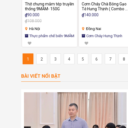
Thịt chưng mắm tép truyền
Cơm Cháy Chà Bông Gạo
thống 9MẮM- 150G
Tẻ Hưng Thịnh ( Combo 4
gói - 400g) – Giòn Tan, Đ
₫
90.000
₫
140.000
Vị, Ăn Là Ghiền
₫
108.000
Hà Nội
Đồng Nai
Thực phẩm chế biến 9MẮM
Cơm Cháy Hưng Thịnh
1
2
3
4
5
6
7
8
BÀI VIẾT NỔI BẬT