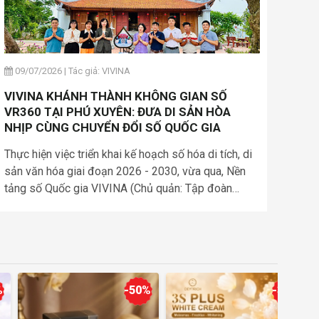
09/07/2026
|
Tác giả: VIVINA
VIVINA KHÁNH THÀNH KHÔNG GIAN SỐ
VR360 TẠI PHÚ XUYÊN: ĐƯA DI SẢN HÒA
NHỊP CÙNG CHUYỂN ĐỔI SỐ QUỐC GIA
Thực hiện việc triển khai kế hoạch số hóa di tích, di
sản văn hóa giai đoạn 2026 - 2030, vừa qua, Nền
tảng số Quốc gia VIVINA (Chủ quản: Tập đoàn
Globaltech) phối hợp cùng UBND xã Phú Xuyên đã
trang trọng tổ chức lễ khánh thành và bàn giao 03
bảng mã QR số hóa tại các di tích cấp Quốc gia trên
địa bàn xã.
-50%
-30%