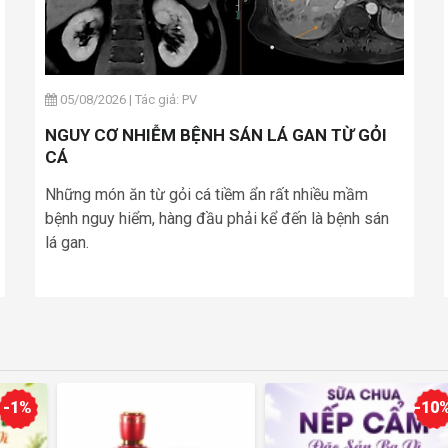
05/08/2026
|
Tác giả: PV
NGUY CƠ NHIỄM BỆNH SÁN LÁ GAN TỪ GỎI
CÁ
Những món ăn từ gỏi cá tiềm ẩn rất nhiều mầm
bệnh nguy hiểm, hàng đầu phải kể đến là bệnh sán
lá gan.
-10%