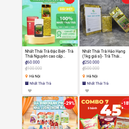
Nhất Thái Trà Đặc Biệt- Trà
Nhất Thái Trà Hảo Hạng
Thái Nguyên cao cấp
(1kg giá sỉ)- Trà Thái
hương quyến rũ ngọt sâu
Nguyên cao cấp hương
₫
60.000
₫
250.000
màu nước xanh trong ánh
thơm mộc nước vàng són
₫
100.000
₫
500.000
vàng
sánh
Hà Nội
Hà Nội
Nhất Thái Trà
Nhất Thái Trà
-29%
-1