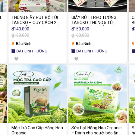
I
THÙNG GIẤY RÚT BỎ TÚI
GIẤY RÚT TREO TƯỜNG
C
TAROKO – QUY CÁCH 24
TAROKO, THÙNG 5 TÚI,
B
GÓI/THÙNG, 1 GÓI 250 TỜ+
1280 tờ/TÚI – TIỆN LỢI,
H
₫
140.000
₫
150.000
₫
GỌN GÀNG CHO MỌI
₫
160.000
₫
160.000
KHÔNG GIAN
Bắc Ninh
Bắc Ninh
ĐẠT LINH HƯƠNG
ĐẠT LINH HƯƠNG
C
Mộc Trà Cao Cấp Hồng Hoa
Sữa hạt Hồng Hoa Organic
S
Organic
– Dành cho người béo ăn
h