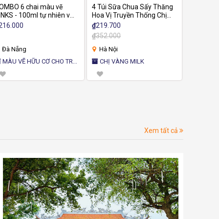
OMBO 6 chai màu vẽ
4 Túi Sữa Chua Sấy Thăng
INKS - 100ml tự nhiên và
Hoa Vị Truyền Thống Chị
n toàn cho trẻ em
Vàng Milk 25g - Giòn Xốp,
216.000
₫
219.700
Chua Ngọt Tự Nhiên - Bữa
₫
352.000
Ăn Dinh Dưỡng Cho Cả Gia
Đình
Đà Nẵng
Hà Nội
MÀU VẼ HỮU CƠ CHO TRẺ
CHỊ VÀNG MILK
M BINKS
Xem tất cả