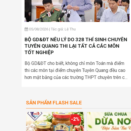
05/08/2026
|
Tác giả: Lệ Thu
BỘ GD&ĐT NÊU LÝ DO 328 THÍ SINH CHUYÊN
TUYÊN QUANG THI LẠI TẤT CẢ CÁC MÔN
TỐT NGHIỆP
Bộ GD&ĐT cho biết, không chỉ môn Toán mà điểm
thi các môn tại điểm chuyên Tuyên Quang đều cao
hơn mặt bằng của các trường THPT chuyên trên cả
nước.
SẢN PHẨM FLASH SALE
-2%
-1%