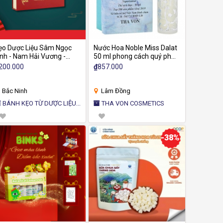
ẹo Dược Liệu Sâm Ngọc
Nước Hoa Noble Miss Dalat
inh - Nam Hải Vương -
50 ml phong cách quý phái ,
iảm Stress, điều hòa miễn
sang trọng , nồng ấm một
200.000
₫
857.000
ịch - Hộp 850g (12 túi)
cách hoàn hảo
Bắc Ninh
Lâm Đồng
BÁNH KẸO TỪ DƯỢC LIỆU
THA VON COSMETICS
AM HẢI VƯƠNG
-38%