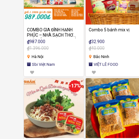
COMBO GIA ĐÌNH HẠNH
Combo 5 bánh mix vị
PHÚC – NHÀ SẠCH THƠM,
QUẦN ÁO LƯU HƯƠNG CẢ
₫
987.000
₫
32.900
NGÀY
₫
1.396.000
₫
40.000
Hà Nội
Bắc Ninh
Sbi Việt Nam
VIỆT LÊ FOOD
-17%