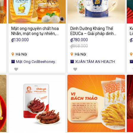
Mật ong nguyên chất hoa
Dinh Dưỡng Kháng Thể
K
Nhãn, mật ong tự nhiên,
EDUCa – Giải pháp dinh
L
tăng sức đề kháng, giảm
dưỡng khoa học cho trí tuệ
G
₫
130.000
₫
780.000
₫
ho, mật ong CvdBeehoney
và sức khỏe toàn diện -
d
₫
868.000
800g
Hà Nội
Hà Nội
Mật Ong CvdBeehoney.
XUÂN TÂM AN HEALTH
N