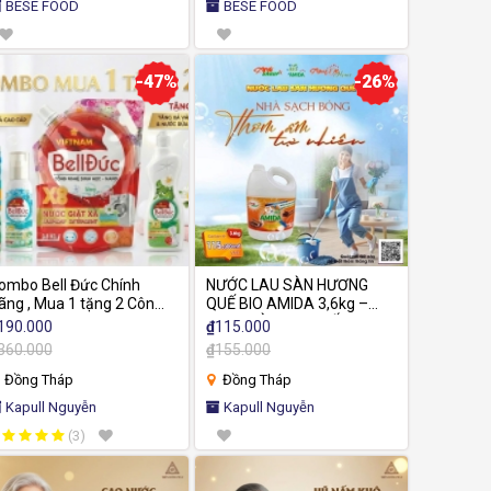
BESE FOOD
BESE FOOD
-47%
-26%
ombo Bell Đức Chính
NƯỚC LAU SÀN HƯƠNG
ãng , Mua 1 tặng 2 Công
QUẾ BIO AMIDA 3,6kg –
ghệ Sinh Học Đức, Dịu Nhẹ
SẠCH SÀN THƠM ẤM,
190.000
₫
115.000
ho Da Tay
KHÔNG GIAN DỄ CHỊU
360.000
₫
155.000
Đồng Tháp
Đồng Tháp
Kapull Nguyễn
Kapull Nguyễn