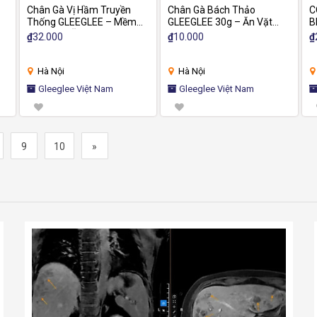
Chân Gà Vị Hầm Truyền
Chân Gà Bách Thảo
C
Thống GLEEGLEE – Mềm
GLEEGLEE 30g – Ăn Vặt
B
ậm
Thấm Vị , Ăn Liền Tiện Dụng
Mini , Ngon Lạ Miệng
a
₫
32.000
₫
10.000
₫
Hà Nội
Hà Nội
Gleeglee Việt Nam
Gleeglee Việt Nam
E
9
10
»