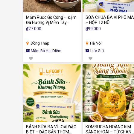
Mắm Ruốc Gò Công – Đậm
SỮA CHUA BA VÌ PHÔ MA
Đà Hương Vị Miền Tây
– HỘP 12 HŨ
Thương hiệu Bà Hai Diễm –
₫
27.000
₫
99.000
Tinh hoa từ truyền thống
Đồng Tháp
Hà Nội
Mắm Bà Hai Diễm
Life Gift
BÁNH SỮA BA VÌ LOẠI ĐẶC
KOMBUCHA HOÀNG KIM
BIỆT – ĐẶC SẢN THƠM
SẢNG KHOÁI – TỪ CHANH