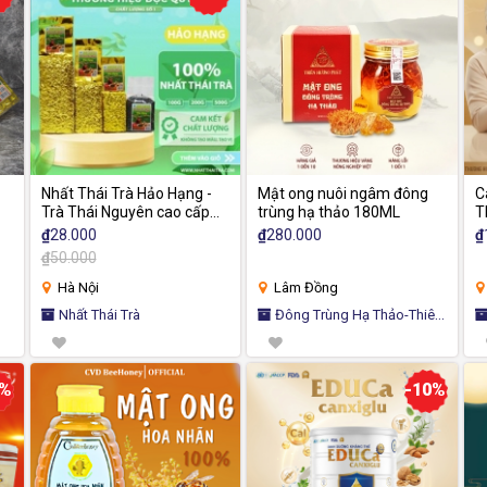
Nhất Thái Trà Hảo Hạng -
Mật ong nuôi ngâm đông
C
Trà Thái Nguyên cao cấp
trùng hạ thảo 180ML
T
hương thơm mộc nước
C
₫
28.000
₫
280.000
₫
g
vàng sóng sánh
T
₫
50.000
(
Hà Nội
Lâm Đồng
Nhất Thái Trà
Đông Trùng Hạ Thảo-Thiên
Hương Phát
H
8%
-10%