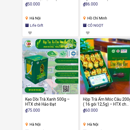
NGON TỪ SỮA BÒ TƯƠI
DÂY & BẠC HÀ
₫
50.000
₫
86.000
Hà Nội
Hồ Chí Minh
Life Gift
CỎ NGỌT
Kẹo Dồi Trà Xanh 500g –
Hộp Trà Ấm Móc Câu 200
HTX chè Hảo Đạt
( 16 gói 12,5g) – HTX chè
Hảo Đạt
₫
75.000
₫
60.000
Hà Nội
Hà Nội