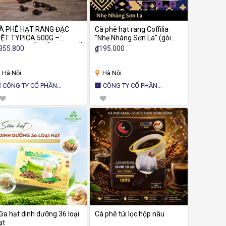
À PHÊ HẠT RANG ĐẶC
Cà phê hạt rang Coffilia
IỆT TYPICA 500G –
"Nhẹ Nhàng Sơn La" (gói
ƯƠNG VỊ CỔ ĐIỂN, TINH TẾ
250gr)
355.800
₫
195.000
Hà Nội
Hà Nội
CÔNG TY CỔ PHẦN
CÔNG TY CỔ PHẦN
OFFILIA
COFFILIA
ữa hạt dinh dưỡng 36 loại
Cà phê túi lọc hộp nâu
ạt