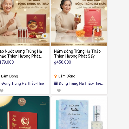
ao Nước Đông Trùng Hạ
Nấm Đông Trùng Hạ Thảo
hảo Thiên Hương Phát
Thiên Hương Phát Sấy
huẩn Nhật, Dưỡng Chất
Thăng Hoa, Tăng Đề Kháng,
179.000
₫
450.000
ự Nhiên Hộp 10 Ống
Quà Biếu Sang Trọng Hũ
100ml)
12g
Lâm Đồng
Lâm Đồng
Đông Trùng Hạ Thảo-Thiên
Đông Trùng Hạ Thảo-Thiên
ương Phát
Hương Phát
(3)