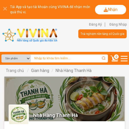
Tải App và tạo tài khoản cùng VIVINA để nhận món
Nhận
quà thú vị.
Đăng Ký
Đăng Nhập
Trải nghiệm nền tảng số Quốc gia
0
Trang chủ
Gian hàng
Nhà Hàng Thanh Hà
Nhà Hàng Thanh Hà