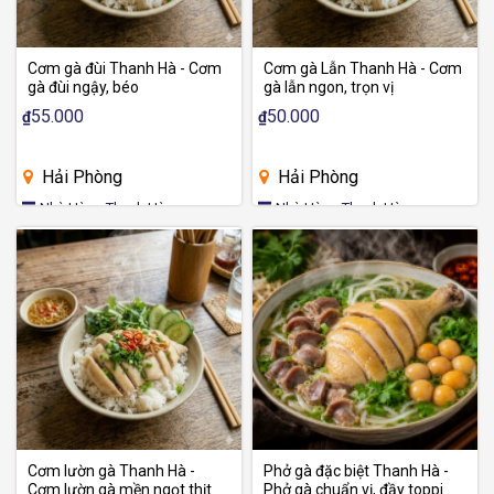
Cơm gà đùi Thanh Hà - Cơm
Cơm gà Lẫn Thanh Hà - Cơm
gà đùi ngậy, béo
gà lẫn ngon, trọn vị
55.000
50.000
₫
₫
Hải Phòng
Hải Phòng
Nhà Hàng Thanh Hà
Nhà Hàng Thanh Hà
Cơm lườn gà Thanh Hà -
Phở gà đặc biệt Thanh Hà -
Cơm lườn gà mền ngọt thịt
Phở gà chuẩn vị, đầy topping