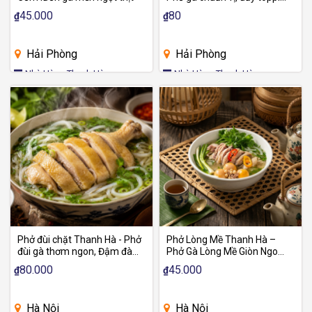
và đậm đà
45.000
80
₫
₫
Hải Phòng
Hải Phòng
Nhà Hàng Thanh Hà
Nhà Hàng Thanh Hà
Phở đùi chặt Thanh Hà - Phở
Phở Lòng Mề Thanh Hà –
đùi gà thơm ngon, Đậm đà
Phở Gà Lòng Mề Giòn Ngon,
chuẩn vị
Đậm Đà Chuẩn Vị
80.000
45.000
₫
₫
Hà Nội
Hà Nội