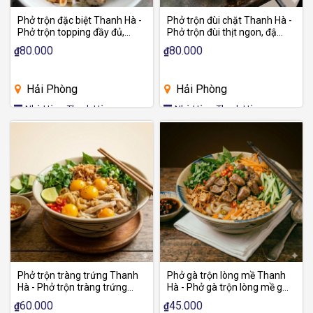
Phở trộn đặc biệt Thanh Hà -
Phở trộn đùi chặt Thanh Hà -
Phở trộn topping đầy đủ,
Phở trộn đùi thịt ngon, đậm
ngon đậm vị
đà
80.000
80.000
₫
₫
Hải Phòng
Hải Phòng
Nhà Hàng Thanh Hà
Nhà Hàng Thanh Hà
Phở trộn tràng trứng Thanh
Phở gà trộn lòng mề Thanh
Hà - Phở trộn tràng trứng
Hà - Phở gà trộn lòng mề giòn
mền, thơm ngon
đậm vị
60.000
45.000
₫
₫