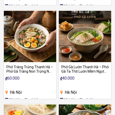
Nhà Hàng Thanh Hà
Nhà Hàng Thanh Hà
Phở Tràng Trứng Thanh Hà –
Phở Gà Lườn Thanh Hà – Phở
Phở Gà Tràng Non Trứng Non
Gà Ta Thịt Lườn Mềm Ngọt,
Giòn Béo Chuẩn Vị
Nước Dùng Đậm Vị
60.000
40.000
₫
₫
Hà Nội
Hà Nội
Nhà Hàng Thanh Hà
Nhà Hàng Thanh Hà