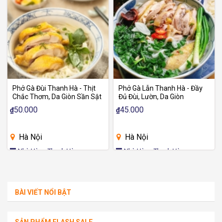
Phở Gà Đùi Thanh Hà - Thịt
Phở Gà Lẫn Thanh Hà - Đầy
Chắc Thơm, Da Giòn Sần Sật
Đủ Đùi, Lườn, Da Giòn
50.000
45.000
₫
₫
Hà Nội
Hà Nội
Nhà Hàng Thanh Hà
Nhà Hàng Thanh Hà
BÀI VIẾT NỔI BẬT
SẢN PHẨM FLASH SALE