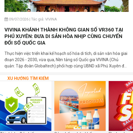
09/07/2026
|
Tác giả: VIVINA
VIVINA KHÁNH THÀNH KHÔNG GIAN SỐ VR360 TẠI
PHÚ XUYÊN: ĐƯA DI SẢN HÒA NHỊP CÙNG CHUYỂN
ĐỔI SỐ QUỐC GIA
Thực hiện việc triển khai kế hoạch số hóa di tích, di sản văn hóa giai
đoạn 2026 - 2030, vừa qua, Nền tảng số Quốc gia VIVINA (Chủ
quản: Tập đoàn Globaltech) phối hợp cùng UBND xã Phú Xuyên đã
trang trọng tổ chức lễ khánh thành và bàn giao 03 bảng mã QR số
hóa tại các di tích cấp Quốc gia trên địa bàn xã.
XU HƯỚNG TÌM KIẾM