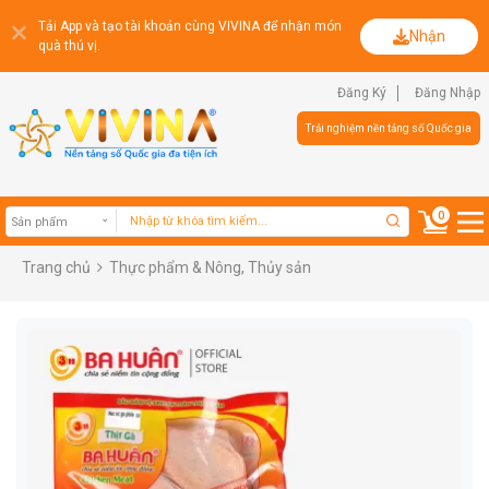
Tải App và tạo tài khoản cùng VIVINA để nhận món
Nhận
quà thú vị.
Đăng Ký
Đăng Nhập
Trải nghiệm nền tảng số Quốc gia
0
Trang chủ
Thực phẩm & Nông, Thủy sản
Sản phẩm