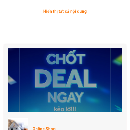
Hiển thị tất cả nội dung
Trứng Ba Huân được xử lý trên thiết bị hiện đại hiện nay
trên thế giới, trong đó có 2 công đoạn quan trọng là chiếu
UV diệt khuẩn và làm se khít các lỗ thông khí, tránh sự xâm
nhập của vi khuẩn và tạp chất vào bên trong trứng.
THÔNG TIN SẢN PHẨM
Xuất xứ: Công Ty Cổ Phần Ba Huân
Thành phần: Combo gồm 01 gói ức gà phi ** có da và 01
hộp 10 quả gà đỏ size to
Đơn vị tính: Kg
Sử dụng: dùng để chế biến các món ăn tùy thích.
Online Shop