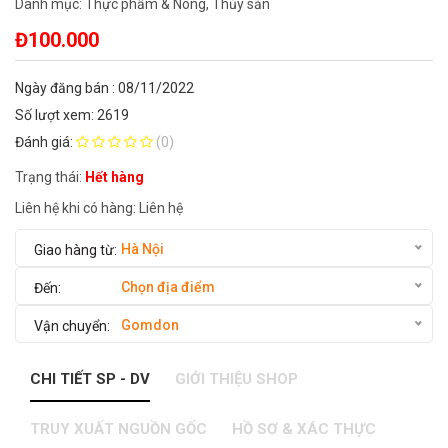
Danh mục:
Thực phẩm & Nông, Thủy sản
Đ100.000
Ngày đăng bán : 08/11/2022
Số lượt xem: 2619
Đánh giá:
(0)
Trạng thái:
Hết hàng
Liên hệ khi có hàng:
Liên hệ
Hà Nội
Chọn địa điểm
Gomdon
CHI TIẾT SP - DV
GIỚI THIỆU SHOP
TRUY XUẤT NGUỒN GỐC
HỒ SƠ & XÁC THỰC