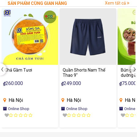
Xem tất cả
SẢN PHẨM CÙNG GIAN HÀNG
‹
›
Chả Gầm Tươi
Quần Shorts Nam Thể
Bún gạo 
Thao 9"
dưỡng B
eatclean
260.000
249.000
75.000
₫
₫
₫
kiêng, n
500g
Hà Nội
Hà Nội
Hà Nộ
Online Shop
Online Shop
Online