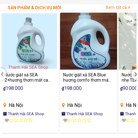
Xem tất cả
SẢN PHẨM & DỊCH VỤ MỚI
‹
›
Nước giặt xả SEA
Nước giặt xả SEA Blue
Nước rửa
2+hương thơm mát can
hương comfo thơm mát
nhẹ TEA
3.7kg
cần 3.7kg
198.000
198.000
90.000
₫
₫
₫
Hà Nội
Hà Nội
Hà Nộ
Thanh Hải SEA Shop
Thanh Hải SEA Shop
Thanh 