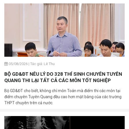
05/08/2026
|
Tác giả: Lê Thu
BỘ GD&ĐT NÊU LÝ DO 328 THÍ SINH CHUYÊN TUYÊN
QUANG THI LẠI TẤT CẢ CÁC MÔN TỐT NGHIỆP
Bộ GD&ĐT cho biết, không chỉ môn Toán mà điểm thi các môn tại
điểm chuyên Tuyên Quang đều cao hơn mặt bằng của các trường
THPT chuyên trên cả nước.