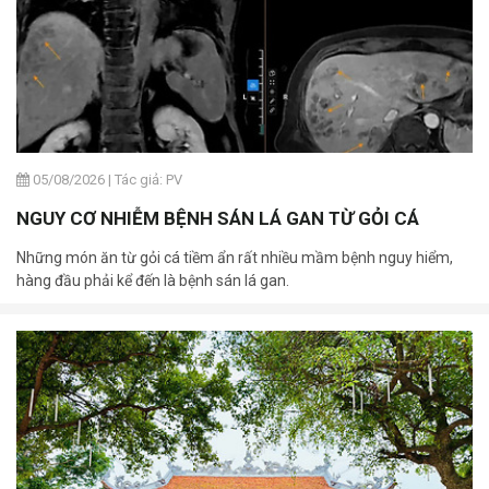
05/08/2026
|
Tác giả: PV
NGUY CƠ NHIỄM BỆNH SÁN LÁ GAN TỪ GỎI CÁ
Những món ăn từ gỏi cá tiềm ẩn rất nhiều mầm bệnh nguy hiểm,
hàng đầu phải kể đến là bệnh sán lá gan.