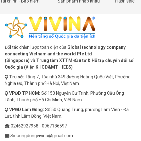
Tài chính - Bảo hiểm
Sản phẩm nhập khẩu
Flash sale
Đối tác chiến lược toàn diện của
Global technology company
connecting Vietnam and the world Pte Ltd
(Singapore)
và
Trung tâm XTTM Đầu tư & Hỗ trợ chuyển đổi số
Quốc gia (Viện KHGD&MT - IEES)
.
Trụ sở:
Tầng 7
,
Tòa nhà 349 đường Hoàng Quốc Việt, Phường
Nghĩa Đô, Thành phố Hà Nội, Việt Nam.
VPĐD
TP.HCM:
Số 150 Nguyễn Cư Trinh, Phường Cầu Ông
Lãnh, Thành phố Hồ Chí Minh, Việt Nam.
VPĐD
Lâm Đồng:
Số 50 Quang Trung, phường Lâm Viên - Đà
Lạt, tỉnh Lâm Đồng, Việt Nam.
02462927958
-
0967186597
Sieuungdungvivina@gmail.com