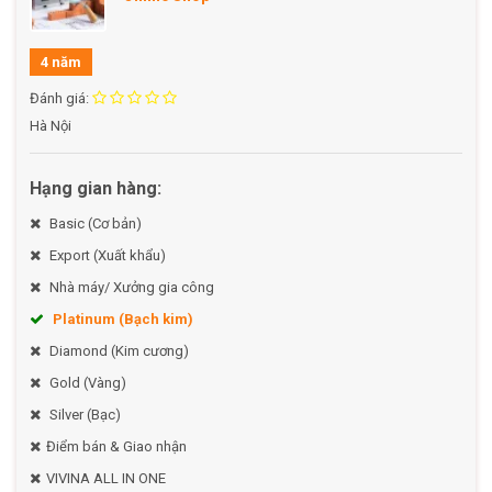
Bảo quản: bảo quản ở nhiệt độ từ 0 – 4 độ C
HSD 20 Ngày
4 năm
Đánh giá:
Hà Nội
Hạng gian hàng:
Basic (Cơ bản)
Export (Xuất khẩu)
Nhà máy/ Xưởng gia công
Platinum (Bạch kim)
Diamond (Kim cương)
Gold (Vàng)
Silver (Bạc)
Điểm bán & Giao nhận
VIVINA ALL IN ONE