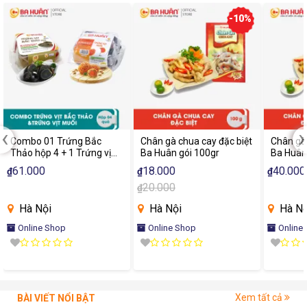
-10%
‹
›
Combo 01 Trứng Bắc
Chân gà chua cay đặc biệt
Chân gà 
Thảo hộp 4 + 1 Trứng vịt
Ba Huân gói 100gr
Ba Huân
muối hộp 4 - Sản phẩm
61.000
18.000
40.000
₫
₫
₫
hết hàng
20.000
₫
Hà Nội
Hà Nội
Hà Nộ
Online Shop
Online Shop
Online
Xem tất cả
BÀI VIẾT NỔI BẬT