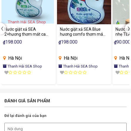
‹
›
Nước giặt xả SEA
Nước giặt xả SEA Blue
Nước rửa
2+hương thơm mát can
hương comfo thơm mát
nhẹ TEA
3.7kg
cần 3.7kg
198.000
198.000
90.000
₫
₫
₫
Hà Nội
Hà Nội
Hà Nộ
Thanh Hải SEA Shop
Thanh Hải SEA Shop
Thanh 
ĐÁNH GIÁ SẢN PHẨM
Để lại đánh giá của bạn