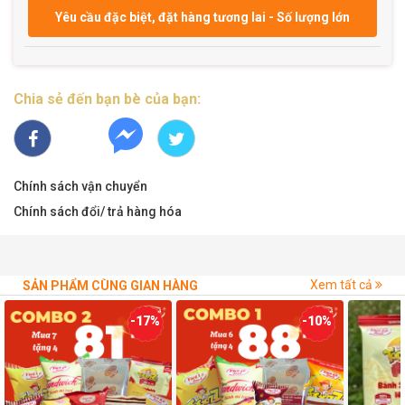
Yêu cầu đặc biệt, đặt hàng tương lai - Số lượng lớn
Chia sẻ đến bạn bè của bạn:
Chính sách vận chuyển
Chính sách đổi/ trả hàng hóa
Xem tất cả
SẢN PHẨM CÙNG GIAN HÀNG
-17%
-10%