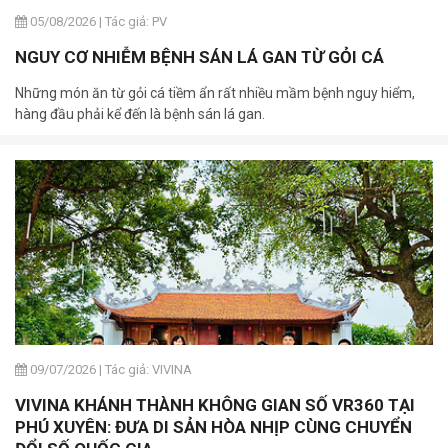
05/08/2026
|
Tác giả: PV
NGUY CƠ NHIỄM BỆNH SÁN LÁ GAN TỪ GỎI CÁ
Những món ăn từ gỏi cá tiềm ẩn rất nhiều mầm bệnh nguy hiểm,
hàng đầu phải kể đến là bệnh sán lá gan.
09/07/2026
|
Tác giả: VIVINA
VIVINA KHÁNH THÀNH KHÔNG GIAN SỐ VR360 TẠI
PHÚ XUYÊN: ĐƯA DI SẢN HÒA NHỊP CÙNG CHUYỂN