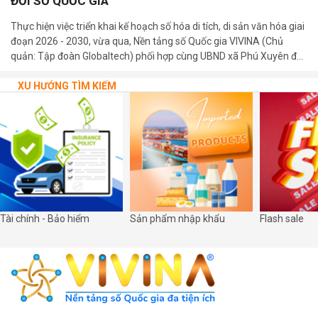
ĐỔI SỐ QUỐC GIA
Thực hiện việc triển khai kế hoạch số hóa di tích, di sản văn hóa giai
đoạn 2026 - 2030, vừa qua, Nền tảng số Quốc gia VIVINA (Chủ
quản: Tập đoàn Globaltech) phối hợp cùng UBND xã Phú Xuyên đã
trang trọng tổ chức lễ khánh thành và bàn giao 03 bảng mã QR số
hóa tại các di tích cấp Quốc gia trên địa bàn xã.
XU HƯỚNG TÌM KIẾM
Tài chính - Bảo hiểm
Sản phẩm nhập khẩu
Flash sale