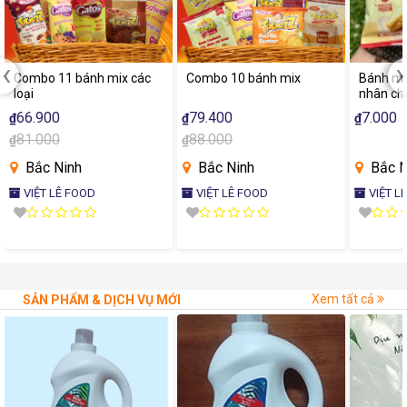
‹
›
Combo 11 bánh mix các
Combo 10 bánh mix
Bánh mì
loại
nhân ch
66.900
79.400
7.000
₫
₫
₫
81.000
88.000
₫
₫
Bắc Ninh
Bắc Ninh
Bắc N
VIỆT LÊ FOOD
VIỆT LÊ FOOD
VIỆT L
Xem tất cả
SẢN PHẨM & DỊCH VỤ MỚI