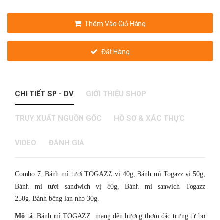
Thêm Vào Giỏ Hàng
Đặt Hàng
CHI TIẾT SP - DV
GIỚI THIỆU SHOP
TRUY XUẤT NGUỒN GỐC
HỒ SƠ & XÁC THỰC
VIDEO
ĐÁNH GIÁ
Combo 7: Bánh mì tươi TOGAZZ vị 40g, Bánh mì Togazz vị 50g,
Bánh mì tươi sandwich vị 80g, Bánh mì sanwich Togazz
250g, Bánh bông lan nho 30g.
Mô tả
: Bánh mì TOGAZZ mang đến hương thơm đặc trưng từ bơ