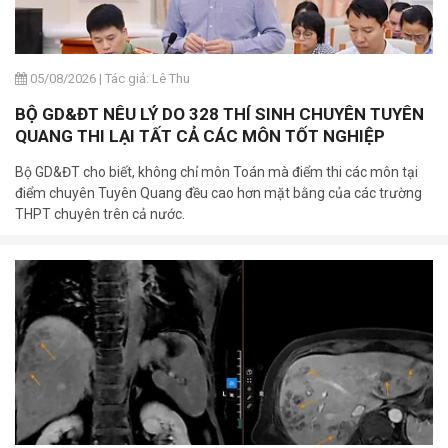
05/08/2026
|
Tác giả: Lê Thu
BỘ GD&ĐT NÊU LÝ DO 328 THÍ SINH CHUYÊN TUYÊN
QUANG THI LẠI TẤT CẢ CÁC MÔN TỐT NGHIỆP
Bộ GD&ĐT cho biết, không chỉ môn Toán mà điểm thi các môn tại
điểm chuyên Tuyên Quang đều cao hơn mặt bằng của các trường
THPT chuyên trên cả nước.