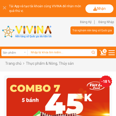
Tải App và tạo tài khoản cùng VIVINA để nhận món
Nhận
quà thú vị.
Đăng Ký
Đăng Nhập
Trải nghiệm nền tảng số Quốc gia
0
Trang chủ
Thực phẩm & Nông, Thủy sản
Sản phẩm
-18 %