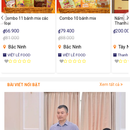
‹
›
Combo 11 bánh mix các
Combo 10 bánh mix
Nấm Lin
loại
Thanh N
- Dược L
66.900
79.400
200.00
₫
₫
₫
Bổ Sức 
81.000
88.000
₫
₫
Cường M
Bắc Ninh
Bắc Ninh
Tây N
VIỆT LÊ FOOD
VIỆT LÊ FOOD
Thanh Nhàn - HTX Tân Lập
Tiến
Xem tất cả
BÀI VIẾT NỔI BẬT