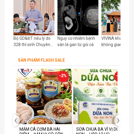
t mồ
Bộ GD&ĐT nêu lý do
Nguy cơ nhiễm bệnh
VIVINA khánh th
học
328 thí sinh Chuyên
sán lá gan từ gỏi cá
không gian số V
uất
Tuyên Quang thi lại
tại Phú Xuyên: Đư
lập
tất cả các môn tốt
sản hòa nhịp cùn
SẢN PHẨM FLASH SALE
nghiệp
chuyển đổi số qu
gia
-17%
-2%
-1%
‹
›
âng
MẮM CÁ CƠM BÀ HAI
SỮA CHUA BA VÌ VỊ DỪA