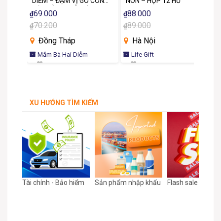
tự
DIỄM – ĐẬM VỊ GÒ CÔNG,
NON – HỘP 12 HŨ
CREAM
ĐẬM TÌNH QUÊ VIỆT
69.000
88.000
₫
₫
₫
70.200
89.000
₫
₫
₫
Đồng Tháp
Hà Nội
Mắm Bà Hai Diễm
Life Gift
XU HƯỚNG TÌM KIẾM
ạnh
Tài chính - Bảo hiểm
Sản phẩm nhập khẩu
Flash sale