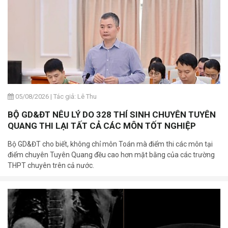
05/08/2026
|
Tác giả: Lê Thu
BỘ GD&ĐT NÊU LÝ DO 328 THÍ SINH CHUYÊN TUYÊN
QUANG THI LẠI TẤT CẢ CÁC MÔN TỐT NGHIỆP
Bộ GD&ĐT cho biết, không chỉ môn Toán mà điểm thi các môn tại
điểm chuyên Tuyên Quang đều cao hơn mặt bằng của các trường
THPT chuyên trên cả nước.