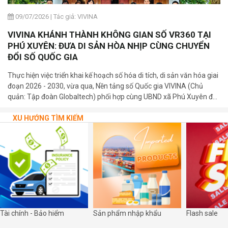
09/07/2026
|
Tác giả: VIVINA
VIVINA KHÁNH THÀNH KHÔNG GIAN SỐ VR360 TẠI
PHÚ XUYÊN: ĐƯA DI SẢN HÒA NHỊP CÙNG CHUYỂN
ĐỔI SỐ QUỐC GIA
Thực hiện việc triển khai kế hoạch số hóa di tích, di sản văn hóa giai
đoạn 2026 - 2030, vừa qua, Nền tảng số Quốc gia VIVINA (Chủ
quản: Tập đoàn Globaltech) phối hợp cùng UBND xã Phú Xuyên đã
trang trọng tổ chức lễ khánh thành và bàn giao 03 bảng mã QR số
hóa tại các di tích cấp Quốc gia trên địa bàn xã.
XU HƯỚNG TÌM KIẾM
Tài chính - Bảo hiểm
Sản phẩm nhập khẩu
Flash sale