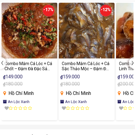
-17%
-12%
‹
›
Combo Mắm Cá Lóc + Cá
Combo Mắm Cá Lóc + Cá
Combo 
Chốt – Đậm Đà Đặc Sản
Sặc Thảo Mộc – Đậm Đà
Linh Th
Miền Tây
Hương Vị Miền Tây
Hương V
149.000
159.000
159.00
₫
₫
₫
180.000
180.000
200.00
₫
₫
₫
Hồ Chí Minh
Hồ Chí Minh
Hồ Ch
An Lộc Xanh
An Lộc Xanh
An Lộc