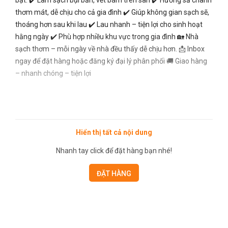
bật: ✔️ Làm sạch bụi bẩn, vết bám trên sàn ✔️ Hương sả chanh
thơm mát, dễ chịu cho cả gia đình ✔️ Giúp không gian sạch sẽ,
thoáng hơn sau khi lau ✔️ Lau nhanh – tiện lợi cho sinh hoạt
hằng ngày ✔️ Phù hợp nhiều khu vực trong gia đình 🏡 Nhà
sạch thơm – mỗi ngày về nhà đều thấy dễ chịu hơn. 📩 Inbox
ngay để đặt hàng hoặc đăng ký đại lý phân phối 🚚 Giao hàng
– nhanh chóng – tiện lợi
Hiển thị tất cả nội dung
Nhanh tay click để đặt hàng bạn nhé!
ĐẶT HÀNG