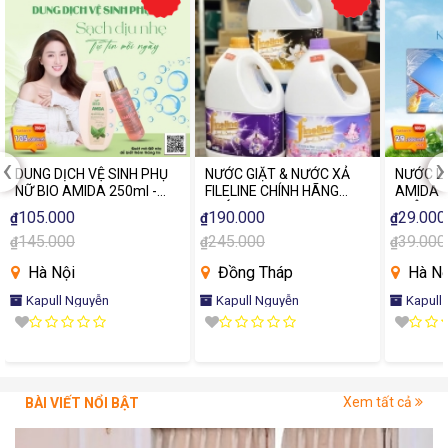
‹
›
DUNG DỊCH VỆ SINH PHỤ
NƯỚC GIẶT & NƯỚC XẢ
NƯỚC LA
NỮ BIO AMIDA 250ml -
FILELINE CHÍNH HÃNG
AMIDA 
SẠCH NHẸ DỊU, TỰ TIN
THÁI LAN
KHÔNG 
105.000
190.000
29.000
₫
₫
₫
MỖI NGÀY
145.000
245.000
39.000
₫
₫
₫
Hà Nội
Đồng Tháp
Hà Nộ
Kapull Nguyễn
Kapull Nguyễn
Kapull
Xem tất cả
BÀI VIẾT NỔI BẬT