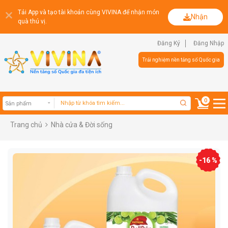
Tải App và tạo tài khoản cùng VIVINA để nhận món
Nhận
quà thú vị.
Đăng Ký
Đăng Nhập
Trải nghiệm nền tảng số Quốc gia
0
Trang chủ
Nhà cửa & Đời sống
Sản phẩm
-16 %