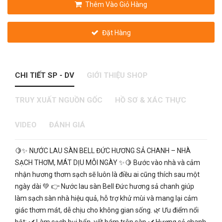
Thêm Vào Giỏ Hàng
Đặt Hàng
CHI TIẾT SP - DV
GIỚI THIỆU SHOP
TRUY XUẤT NGUỒN GỐC
HỒ SƠ & XÁC THỰC
VIDEO
ĐÁNH GIÁ
🍋✨ NƯỚC LAU SÀN BELL ĐỨC HƯƠNG SẢ CHANH – NHÀ
SẠCH THƠM, MÁT DỊU MỖI NGÀY ✨🍋 Bước vào nhà và cảm
nhận hương thơm sạch sẽ luôn là điều ai cũng thích sau một
ngày dài 💚 👉 Nước lau sàn Bell Đức hương sả chanh giúp
làm sạch sàn nhà hiệu quả, hỗ trợ khử mùi và mang lại cảm
giác thơm mát, dễ chịu cho không gian sống. 🌿 Ưu điểm nổi