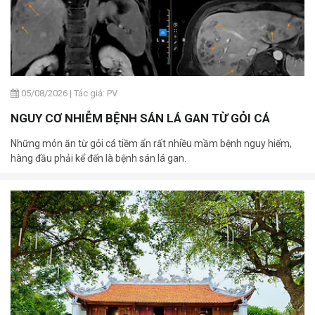
05/08/2026
|
Tác giả: PV
NGUY CƠ NHIỄM BỆNH SÁN LÁ GAN TỪ GỎI CÁ
Những món ăn từ gỏi cá tiềm ẩn rất nhiều mầm bệnh nguy hiểm,
hàng đầu phải kể đến là bệnh sán lá gan.