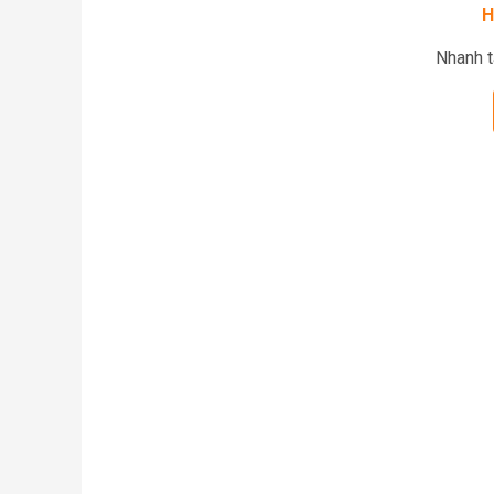
H
Nhanh t