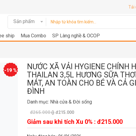
Tải
Sản phẩm
ee ship
Mua Combo
SP Làng nghề & OCOP
NƯỚC XÃ VẢI HYGIENE CHÍNH 
-19 %
THAILAN 3,5L HƯƠNG SỮA TH
MÁT, AN TOÀN CHO BÉ VÀ CẢ G
ĐÌNH
Danh mục:
Nhà cửa & Đời sống
đ265.000
()
đ215.000
Giảm sau khi tích Xu 0% :
đ215.000