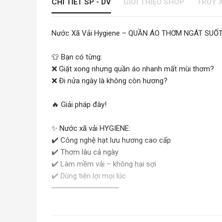
CHI TIẾT SP - DV
GIỚI THIỆU SHOP
TRUY 
Nước Xã Vải Hygiene – QUẦN ÁO THƠM NGÁT SUỐ
👕 Bạn có từng:
❌ Giặt xong nhưng quần áo nhanh mất mùi thơm?
❌ Đi nửa ngày là không còn hương?
🔥 Giải pháp đây!
✨ Nước xã vải HYGIENE:
✔️ Công nghệ hạt lưu hương cao cấp
✔️ Thơm lâu cả ngày
✔️ Làm mềm vải – không hại sợi
✔️ Dùng tiện lợi mọi lúc
━━━━━━━━━━━━━━━