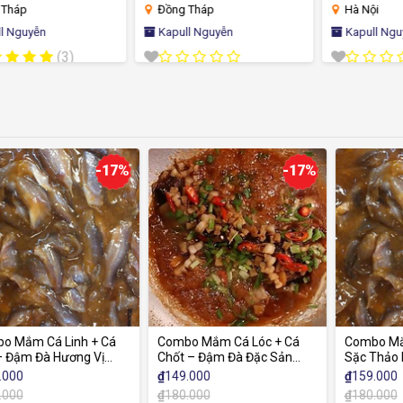
HỌC AN TOÀN LÀNH TÍNH
Đồng Tháp
Hà Nội
CHO DA
Kapull Nguyễn
Kapull Nguyễn
17%
-17%
-12%
á
Combo Mắm Cá Lóc + Cá
Combo Mắm Cá Lóc + Cá
Chốt – Đậm Đà Đặc Sản
Sặc Thảo Mộc – Đậm Đà
Miền Tây
Hương Vị Miền Tây
₫
149.000
₫
159.000
₫
180.000
₫
180.000