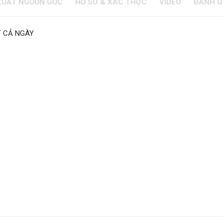
XUẤT NGUỒN GỐC
HỒ SƠ & XÁC THỰC
VIDEO
ĐÁNH G
T CẢ NGÀY