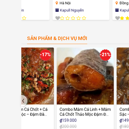
Hà Nội
Đồng Tháp
Kapull Nguyễn
Kapull Nguyễn
(3)
SẢN PHẨM & DỊCH VỤ MỚI
-17%
-21%
-
‹
t + Cá
Combo Mắm Cá Linh + Mắm
Combo Mắm Cá Linh + C
ậm Đà
Cá Chốt Thảo Mộc Đậm Đà
Sặc – Đậm Đà Hương Vị
Hương Vị Miền Tây
Miền Tây
₫
159.000
₫
149.000
₫
200.000
₫
180.000