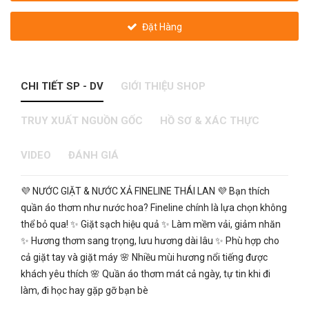
Đặt Hàng
CHI TIẾT SP - DV
GIỚI THIỆU SHOP
TRUY XUẤT NGUỒN GỐC
HỒ SƠ & XÁC THỰC
VIDEO
ĐÁNH GIÁ
💜 NƯỚC GIẶT & NƯỚC XẢ FINELINE THÁI LAN 💜 Bạn thích
quần áo thơm như nước hoa? Fineline chính là lựa chọn không
thể bỏ qua! ✨ Giặt sạch hiệu quả ✨ Làm mềm vải, giảm nhăn
✨ Hương thơm sang trọng, lưu hương dài lâu ✨ Phù hợp cho
cả giặt tay và giặt máy 🌸 Nhiều mùi hương nổi tiếng được
khách yêu thích 🌸 Quần áo thơm mát cả ngày, tự tin khi đi
làm, đi học hay gặp gỡ bạn bè