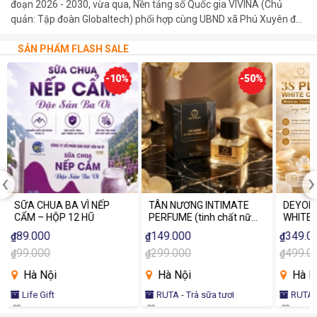
đoạn 2026 - 2030, vừa qua, Nền tảng số Quốc gia VIVINA (Chủ
quản: Tập đoàn Globaltech) phối hợp cùng UBND xã Phú Xuyên đã
trang trọng tổ chức lễ khánh thành và bàn giao 03 bảng mã QR số
hóa tại các di tích cấp Quốc gia trên địa bàn xã.
SẢN PHẨM FLASH SALE
-10%
-50%
‹
›
SỮA CHUA BA VÌ NẾP
TÂN NƯƠNG INTIMATE
DEYORI
CẨM – HỘP 12 HŨ
PERFUME (tinh chất nữ
WHITE 
tính)
89.000
149.000
349.0
₫
₫
₫
99.000
299.000
499.0
₫
₫
₫
Hà Nội
Hà Nội
Hà N
Life Gift
RUTA - Trà sữa tươi
RUTA -