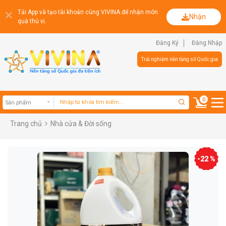
Tải App và tạo tài khoản cùng VIVINA để nhận món
Nhận
quà thú vị.
Đăng Ký
Đăng Nhập
Trải nghiệm nền tảng số Quốc gia
0
Trang chủ
Nhà cửa & Đời sống
Sản phẩm
-22 %