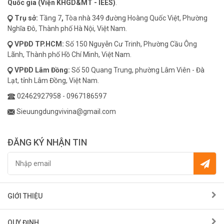
Quốc gia (Viện KHGD&MT - IEES)
.
Trụ sở:
Tầng 7
,
Tòa nhà 349 đường Hoàng Quốc Việt, Phường
Nghĩa Đô, Thành phố Hà Nội, Việt Nam.
VPĐD
TP.HCM:
Số 150 Nguyễn Cư Trinh, Phường Cầu Ông
Lãnh, Thành phố Hồ Chí Minh, Việt Nam.
VPĐD
Lâm Đồng:
Số 50 Quang Trung, phường Lâm Viên - Đà
Lạt, tỉnh Lâm Đồng, Việt Nam.
02462927958
-
0967186597
Sieuungdungvivina@gmail.com
ĐĂNG KÝ NHẬN TIN
GIỚI THIỆU
QUY ĐỊNH