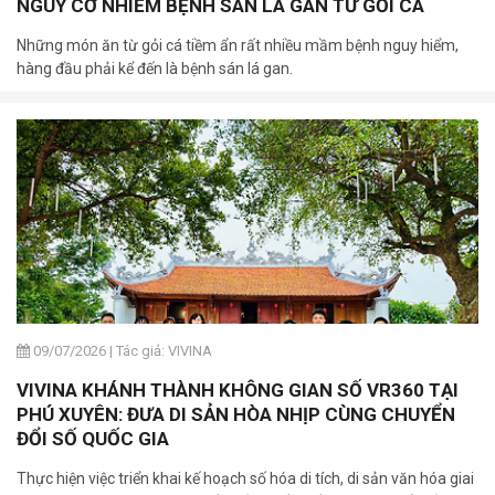
NGUY CƠ NHIỄM BỆNH SÁN LÁ GAN TỪ GỎI CÁ
Những món ăn từ gỏi cá tiềm ẩn rất nhiều mầm bệnh nguy hiểm,
hàng đầu phải kể đến là bệnh sán lá gan.
09/07/2026
|
Tác giả: VIVINA
VIVINA KHÁNH THÀNH KHÔNG GIAN SỐ VR360 TẠI
PHÚ XUYÊN: ĐƯA DI SẢN HÒA NHỊP CÙNG CHUYỂN
ĐỔI SỐ QUỐC GIA
Thực hiện việc triển khai kế hoạch số hóa di tích, di sản văn hóa giai