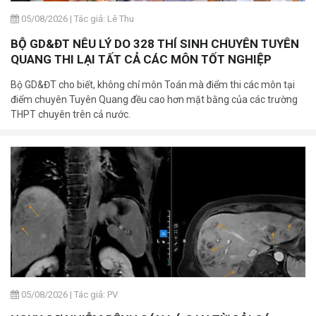
05/08/2026
|
Tác giả: Lê Thu
BỘ GD&ĐT NÊU LÝ DO 328 THÍ SINH CHUYÊN TUYÊN
QUANG THI LẠI TẤT CẢ CÁC MÔN TỐT NGHIỆP
Bộ GD&ĐT cho biết, không chỉ môn Toán mà điểm thi các môn tại
điểm chuyên Tuyên Quang đều cao hơn mặt bằng của các trường
THPT chuyên trên cả nước.
05/08/2026
|
Tác giả: PV