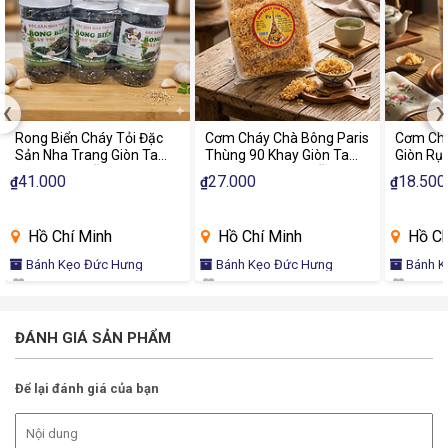
‹
›
Rong Biển Cháy Tỏi Đặc
Cơm Cháy Chà Bông Paris
Cơm Chá
Sản Nha Trang Giòn Tan
Thùng 90 Khay Giòn Tan
Giòn Rụ
Thơm Ngon Ăn Liền
Chà Bông Đậm Vị Ăn Vặt
Khay Đặ
41.000
27.000
18.500
₫
₫
₫
Chính Hãng
Thơm N
Hồ Chí Minh
Hồ Chí Minh
Hồ Ch
Bánh Kẹo Đức Hưng
Bánh Kẹo Đức Hưng
Bánh K
ĐÁNH GIÁ SẢN PHẨM
Để lại đánh giá của bạn