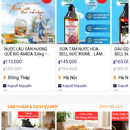
‹
›
NƯỚC LAU SÀN HƯƠNG
SỮA TẮM NƯỚC HOA
DẦU GỘ
QUẾ BIO AMIDA 3,6kg –
BELL ĐỨC 800ML - LÀM
BELL Đ
SẠCH SÀN THƠM ẤM,
SẠCH DỊU NHẸ, THƠM
TỪ GỐC
115.000
145.000
165.00
₫
₫
₫
KHÔNG GIAN DỄ CHỊU
LÂU, CHĂM SÓC LÀN DA
800ML,
155.000
165.000
185.00
₫
₫
MỖI NGÀY, DƯỠNG ẨM DA,
₫
TỰ NHI
CÔNG NGHỆ SINH HỌC AN
TÓC VÀ 
Đồng Tháp
Hà Nội
Hà Nộ
TOÀN LÀNH TÍNH CHO DA
SẠCH T
Kapull Nguyễn
Kapull Nguyễn
Kapull
Xem tất cả
SẢN PHẨM & DỊCH VỤ MỚI