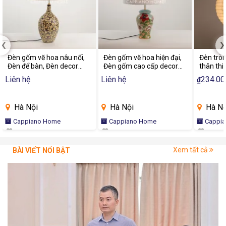
‹
›
Đèn gốm vẽ hoa nâu nổi,
Đèn gốm vẽ hoa hiện đại,
Đèn tròn
Đèn để bàn, Đèn decor
Đèn gốm cao cấp decor
thân thi
sang trọng| CAPIANO
phòng khách, phòng ngủ |
đèn trò
Liên hệ
Liên hệ
234.00
₫
HOME
CAPIANO HOME
khách, 
phong cá
Hà Nội
Hà Nội
Hà Nộ
Cappiano Home
Cappiano Home
Cappi
Xem tất cả
BÀI VIẾT NỔI BẬT