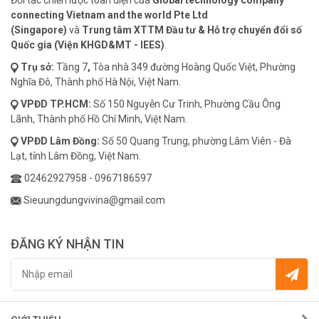
Đối tác chiến lược toàn diện của
Global technology company
connecting Vietnam and the world Pte Ltd
(Singapore)
và
Trung tâm XTTM Đầu tư & Hỗ trợ chuyển đổi số
Quốc gia (Viện KHGD&MT - IEES)
.
Trụ sở:
Tầng 7
,
Tòa nhà 349 đường Hoàng Quốc Việt, Phường
Nghĩa Đô, Thành phố Hà Nội, Việt Nam.
VPĐD
TP.HCM:
Số 150 Nguyễn Cư Trinh, Phường Cầu Ông
Lãnh, Thành phố Hồ Chí Minh, Việt Nam.
VPĐD
Lâm Đồng:
Số 50 Quang Trung, phường Lâm Viên - Đà
Lạt, tỉnh Lâm Đồng, Việt Nam.
02462927958
-
0967186597
Sieuungdungvivina@gmail.com
ĐĂNG KÝ NHẬN TIN