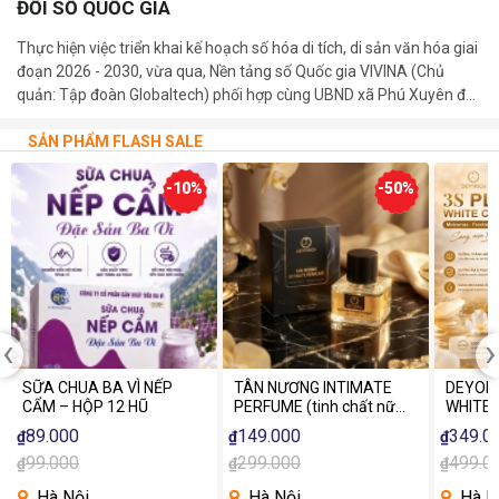
ĐỔI SỐ QUỐC GIA
Thực hiện việc triển khai kế hoạch số hóa di tích, di sản văn hóa giai
đoạn 2026 - 2030, vừa qua, Nền tảng số Quốc gia VIVINA (Chủ
quản: Tập đoàn Globaltech) phối hợp cùng UBND xã Phú Xuyên đã
trang trọng tổ chức lễ khánh thành và bàn giao 03 bảng mã QR số
hóa tại các di tích cấp Quốc gia trên địa bàn xã.
SẢN PHẨM FLASH SALE
-10%
-50%
‹
›
SỮA CHUA BA VÌ NẾP
TÂN NƯƠNG INTIMATE
DEYORI
CẨM – HỘP 12 HŨ
PERFUME (tinh chất nữ
WHITE 
tính)
89.000
149.000
349.0
₫
₫
₫
99.000
299.000
499.0
₫
₫
₫
Hà Nội
Hà Nội
Hà N