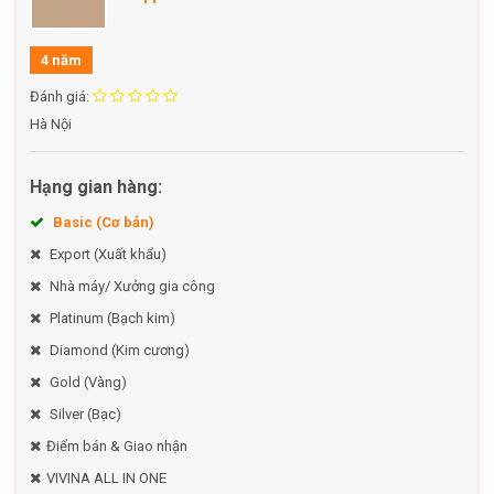
============ CAPPIANO HOME - Nơi đem lại không gian
sống cho ngôi nhà của bạn =========
4 năm
Đánh giá:
Hà Nội
Hạng gian hàng:
Basic (Cơ bản)
Export (Xuất khẩu)
Nhà máy/ Xưởng gia công
Platinum (Bạch kim)
Diamond (Kim cương)
Gold (Vàng)
Silver (Bạc)
Điểm bán & Giao nhận
VIVINA ALL IN ONE