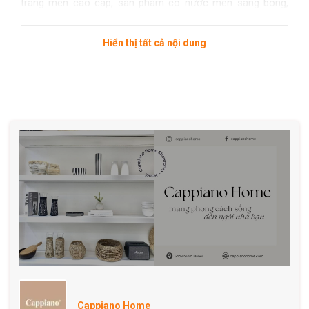
tráng men cao cấp, sản phẩm có nước men sáng bóng,
bền màu với thời gian, luôn giữ được vẻ đẹp ban đầu. Thiết
kế hiện đại, phù hợp với nhiều không gian nội thất khác
Hiển thị tất cả nội dung
nhau.
CHÍNH SÁCH CỦA SHOP:
Chính sách đổi trả:
+ 1 đổi 1 với những sản phẩm bán ra trong vòng 1 ngày
nếu có vấn đề trục trặc.
+ Còn đầy đủ tem ***, hóa đơn, không bị trầy xước, móp
méo, hổng hóc bên ngoài, đổ vỡ,..
+ Thời gian đổi hàng không quá 3 ngày kể từ khi nhânh
hàng ( căn cứ theo hóa đơn mua hàng hoặc biên lai ký
nhận của bên giao hàng).
!!!!!!!! CHÚ Ý
: Vì màu sắc mỗi sản phẩm không giống nhau,
nên khi ship tiệm sẽ gửi random! Khách hàng có thể nhắn
tin chọn màu yêu thích!
Cappiano Home