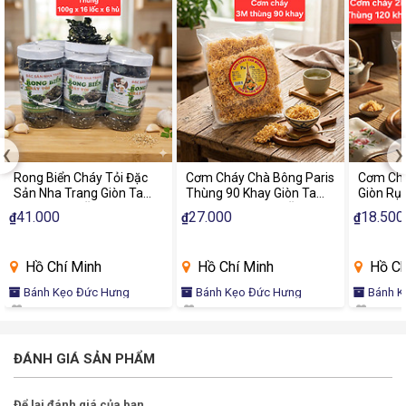
‹
›
Rong Biển Cháy Tỏi Đặc
Cơm Cháy Chà Bông Paris
Cơm Chá
Sản Nha Trang Giòn Tan
Thùng 90 Khay Giòn Tan
Giòn Rụ
Thơm Ngon Ăn Liền
Chà Bông Đậm Vị Ăn Vặt
Khay Đặ
41.000
27.000
18.500
₫
₫
₫
Chính Hãng
Thơm N
Hồ Chí Minh
Hồ Chí Minh
Hồ Ch
Bánh Kẹo Đức Hưng
Bánh Kẹo Đức Hưng
Bánh K
ĐÁNH GIÁ SẢN PHẨM
Để lại đánh giá của bạn