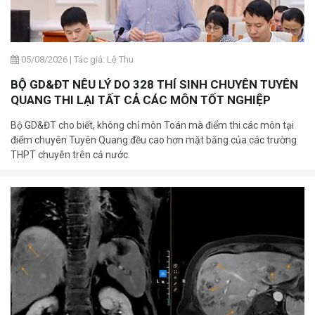
05/08/2026
|
Tác giả: Lệ Thu
BỘ GD&ĐT NÊU LÝ DO 328 THÍ SINH CHUYÊN TUYÊN
QUANG THI LẠI TẤT CẢ CÁC MÔN TỐT NGHIỆP
Bộ GD&ĐT cho biết, không chỉ môn Toán mà điểm thi các môn tại
điểm chuyên Tuyên Quang đều cao hơn mặt bằng của các trường
THPT chuyên trên cả nước.