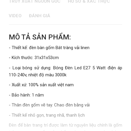
TRUY XUẤT NGUỒN GỐC
HỒ SƠ & XÁC THỰC
VIDEO
ĐÁNH GIÁ
MÔ TẢ SẢN PHẨM:
- Thiết kế: đèn bàn gốm Bát tràng vải linen
- Kích thước: 31x31x53cm
- Loại bóng sử dụng: Bóng Đèn Led E27 5 Watt điện áp
110-240v, nhiệt độ màu 3000k
- Xuất xứ: 100% sản xuất việt nam
- Bảo hành: 1 năm
- Thân đèn gốm vẽ tay. Chao đèn bằng vải
- Thiết kế nhỏ gọn, trang nhã, thanh lịch
Đèn để bàn trang trí được làm từ nguyên liệu chính là gốm