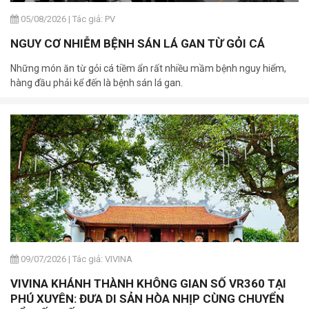
05/08/2026
|
Tác giả: PV
NGUY CƠ NHIỄM BỆNH SÁN LÁ GAN TỪ GỎI CÁ
Những món ăn từ gỏi cá tiềm ẩn rất nhiều mầm bệnh nguy hiểm,
hàng đầu phải kể đến là bệnh sán lá gan.
09/07/2026
|
Tác giả: VIVINA
VIVINA KHÁNH THÀNH KHÔNG GIAN SỐ VR360 TẠI
PHÚ XUYÊN: ĐƯA DI SẢN HÒA NHỊP CÙNG CHUYỂN