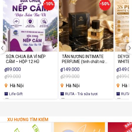
-10%
-50%
‹
›
SỮA CHUA BA VÌ NẾP
TÂN NƯƠNG INTIMATE
DEYORI
CẨM – HỘP 12 HŨ
PERFUME (tinh chất nữ
WHITE 
tính)
89.000
149.000
349.0
₫
₫
₫
99.000
299.000
499.0
₫
₫
₫
Hà Nội
Hà Nội
Hà N
Life Gift
RUTA - Trà sữa tươi
RUTA -
XU HƯỚNG TÌM KIẾM