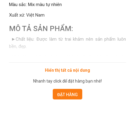
Màu sắc: Mix màu tự nhiên
Xuất xứ: Việt Nam
MÔ TẢ SẢN PHẨM:
►Chất liệu: Được làm từ trai khảm nên sản phẩm luôn
bền, đẹp.
- Hình dáng: nhiều hình dạng, kích thước làm bàn ăn trở nên
đẹp và trang trọng
Hiển thị tất cả nội dung
- An toàn cho sức khỏe
Nhanh tay click để đặt hàng bạn nhé!
- Không ám mùi thực phẩm
ĐẶT HÀNG
- Rất dễ vệ sinh sau khi sử dụng
HƯỚNG DẪN SỬ DỤNG, BẢO QUẢN:
► Công dụng : Kê đũa, gác thìa trang trí / Lưu trữ sáng tạo
/ Dã ngoại / Hàng tạp hóa hoặc Túi đi biển,...