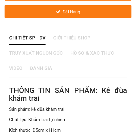
Đặt Hàng
CHI TIẾT SP - DV
GIỚI THIỆU SHOP
TRUY XUẤT NGUỒN GỐC
HỒ SƠ & XÁC THỰC
VIDEO
ĐÁNH GIÁ
THÔNG TIN SẢN PHẨM: Kê đũa
khảm trai
Sản phẩm: kê đũa khảm trai
Chất liệu: Khảm trai tự nhiên
Kích thước: D5cm x H1cm