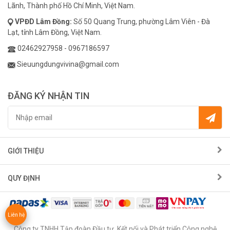
Lãnh, Thành phố Hồ Chí Minh, Việt Nam.
VPĐD
Lâm Đồng:
Số 50 Quang Trung, phường Lâm Viên - Đà
Lạt, tỉnh Lâm Đồng, Việt Nam.
02462927958
-
0967186597
Sieuungdungvivina@gmail.com
ĐĂNG KÝ NHẬN TIN
GIỚI THIỆU
QUY ĐỊNH
Liên hệ
Công ty TNHH Tập đoàn Đầu tư, Kết nối và Phát triển Công nghệ