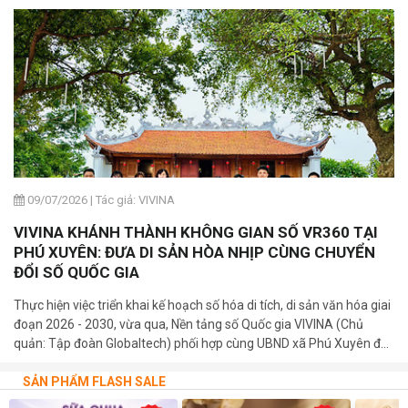
09/07/2026
|
Tác giả: VIVINA
VIVINA KHÁNH THÀNH KHÔNG GIAN SỐ VR360 TẠI
PHÚ XUYÊN: ĐƯA DI SẢN HÒA NHỊP CÙNG CHUYỂN
ĐỔI SỐ QUỐC GIA
Thực hiện việc triển khai kế hoạch số hóa di tích, di sản văn hóa giai
đoạn 2026 - 2030, vừa qua, Nền tảng số Quốc gia VIVINA (Chủ
quản: Tập đoàn Globaltech) phối hợp cùng UBND xã Phú Xuyên đã
trang trọng tổ chức lễ khánh thành và bàn giao 03 bảng mã QR số
hóa tại các di tích cấp Quốc gia trên địa bàn xã.
SẢN PHẨM FLASH SALE