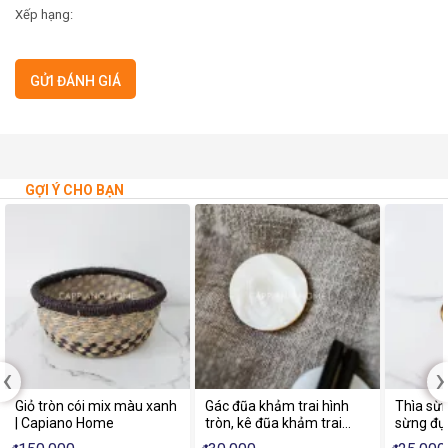
Xếp hạng:
GỢI Ý CHO BẠN
‹
›
Giỏ tròn cói mix màu xanh
Gác đũa khảm trai hình
Thìa sừn
| Capiano Home
tròn, kê đũa khảm trai
sừng đựn
sang trọng | Capiano
home