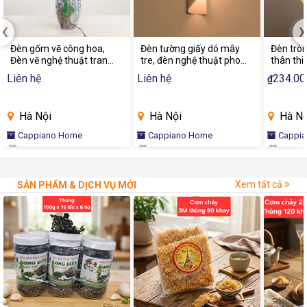
‹
›
Đèn gốm vẽ công hoa,
Đèn tường giấy dó mây
Đèn tròn
Đèn vẽ nghệ thuật trang
tre, đèn nghệ thuật phong
thân thi
trí phòng khách, phòng
cách châu âu, đèn trang
đèn trò
Liên hệ
Liên hệ
234.00
₫
ngủ, Đèn decor cao cấp |
trí tường | Capiano Home
khách, 
CAPIANO HOME
phong cá
Hà Nội
Hà Nội
Hà Nộ
Cappiano Home
Cappiano Home
Cappi
Xem tất cả
SẢN PHẨM & DỊCH VỤ MỚI