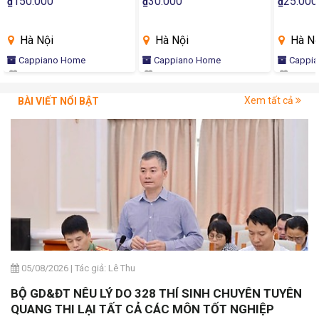
150.000
30.000
25.000
₫
₫
₫
Home
Hà Nội
Hà Nội
Hà Nộ
Cappiano Home
Cappiano Home
Cappi
Xem tất cả
BÀI VIẾT NỔI BẬT
05/08/2026
|
Tác giả: Lê Thu
BỘ GD&ĐT NÊU LÝ DO 328 THÍ SINH CHUYÊN TUYÊN
QUANG THI LẠI TẤT CẢ CÁC MÔN TỐT NGHIỆP