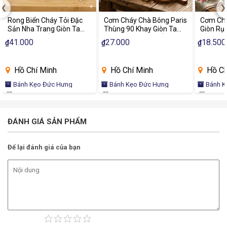
‹
›
Rong Biển Cháy Tỏi Đặc
Cơm Cháy Chà Bông Paris
Cơm Chá
Sản Nha Trang Giòn Tan
Thùng 90 Khay Giòn Tan
Giòn Rụ
Thơm Ngon Ăn Liền
Chà Bông Đậm Vị Ăn Vặt
Khay Đặ
41.000
27.000
18.500
₫
₫
₫
Chính Hãng
Thơm N
Hồ Chí Minh
Hồ Chí Minh
Hồ Ch
Bánh Kẹo Đức Hưng
Bánh Kẹo Đức Hưng
Bánh K
ĐÁNH GIÁ SẢN PHẨM
Để lại đánh giá của bạn