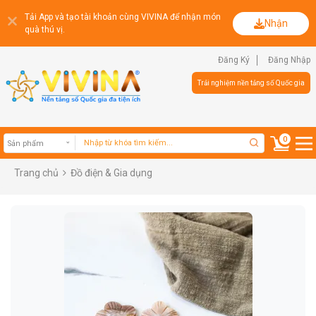
Tải App và tạo tài khoản cùng VIVINA để nhận món
Nhận
quà thú vị.
Đăng Ký
Đăng Nhập
Trải nghiệm nền tảng số Quốc gia
0
Trang chủ
Đồ điện & Gia dụng
Sản phẩm