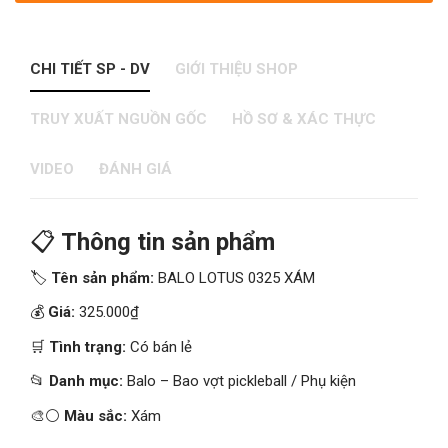
CHI TIẾT SP - DV
GIỚI THIỆU SHOP
TRUY XUẤT NGUỒN GỐC
HỒ SƠ & XÁC THỰC
VIDEO
ĐÁNH GIÁ
📋
Thông tin sản phẩm
🏷️
Tên sản phẩm:
BALO LOTUS 0325 XÁM
💰
Giá:
325.000₫
🛒
Tình trạng:
Có bán lẻ
📂
Danh mục:
Balo – Bao vợt pickleball / Phụ kiện
🎨⚪
Màu sắc:
Xám