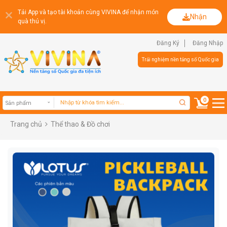
Tải App và tạo tài khoản cùng VIVINA để nhận món
Nhận
quà thú vị.
Đăng Ký
Đăng Nhập
Trải nghiệm nền tảng số Quốc gia
0
Trang chủ
Thể thao & Đồ chơi
Sản phẩm