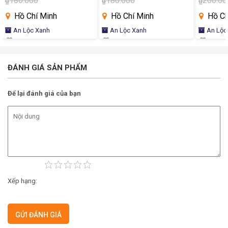
180.000
180.000
200.00
₫
₫
₫
Hồ Chí Minh
Hồ Chí Minh
Hồ Ch
An Lộc Xanh
An Lộc Xanh
An Lộc
ĐÁNH GIÁ SẢN PHẨM
Để lại đánh giá của bạn
Xếp hạng: