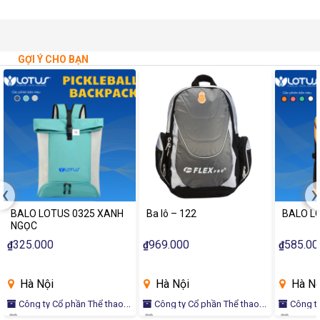
GỢI Ý CHO BẠN
‹
›
BALO LOTUS 0325 XANH
Ba lô – 122
BALO L
NGỌC
325.000
969.000
585.00
₫
₫
₫
Hà Nội
Hà Nội
Hà Nộ
Công ty Cổ phần Thể thao
Công ty Cổ phần Thể thao
Công ty Cổ phần Thể thao
Quốc tế LOTUS
Quốc tế LOTUS
Quốc tế 