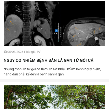
05/08/2026
|
Tác giả: PV
NGUY CƠ NHIỄM BỆNH SÁN LÁ GAN TỪ GỎI CÁ
Những món ăn từ gỏi cá tiềm ẩn rất nhiều mầm bệnh nguy hiểm,
hàng đầu phải kể đến là bệnh sán lá gan.