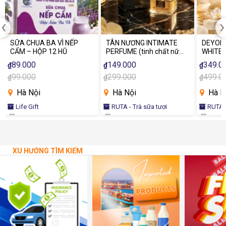
‹
›
SỮA CHUA BA VÌ NẾP
TÂN NƯƠNG INTIMATE
DEYORI
CẨM – HỘP 12 HŨ
PERFUME (tinh chất nữ
WHITE 
tính)
89.000
149.000
349.0
₫
₫
₫
99.000
299.000
499.0
₫
₫
₫
Hà Nội
Hà Nội
Hà N
Life Gift
RUTA - Trà sữa tươi
RUTA -
XU HƯỚNG TÌM KIẾM