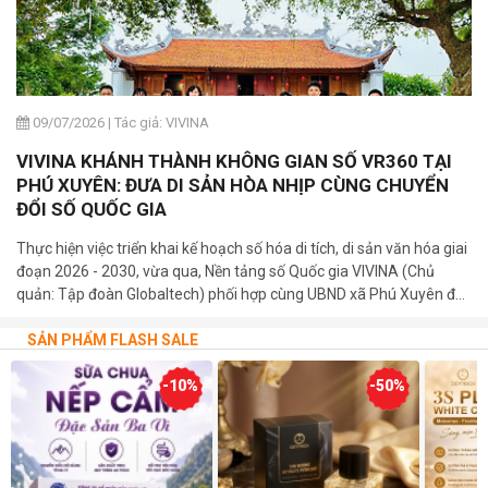
09/07/2026
|
Tác giả: VIVINA
VIVINA KHÁNH THÀNH KHÔNG GIAN SỐ VR360 TẠI
PHÚ XUYÊN: ĐƯA DI SẢN HÒA NHỊP CÙNG CHUYỂN
ĐỔI SỐ QUỐC GIA
Thực hiện việc triển khai kế hoạch số hóa di tích, di sản văn hóa giai
đoạn 2026 - 2030, vừa qua, Nền tảng số Quốc gia VIVINA (Chủ
quản: Tập đoàn Globaltech) phối hợp cùng UBND xã Phú Xuyên đã
trang trọng tổ chức lễ khánh thành và bàn giao 03 bảng mã QR số
hóa tại các di tích cấp Quốc gia trên địa bàn xã.
SẢN PHẨM FLASH SALE
-10%
-50%