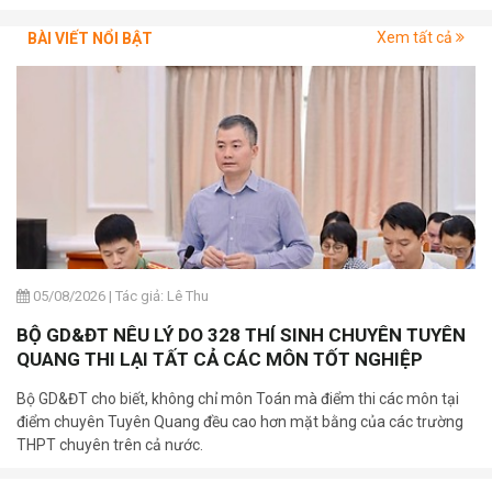
Xem tất cả
BÀI VIẾT NỔI BẬT
05/08/2026
|
Tác giả: Lê Thu
BỘ GD&ĐT NÊU LÝ DO 328 THÍ SINH CHUYÊN TUYÊN
QUANG THI LẠI TẤT CẢ CÁC MÔN TỐT NGHIỆP
Bộ GD&ĐT cho biết, không chỉ môn Toán mà điểm thi các môn tại
điểm chuyên Tuyên Quang đều cao hơn mặt bằng của các trường
THPT chuyên trên cả nước.