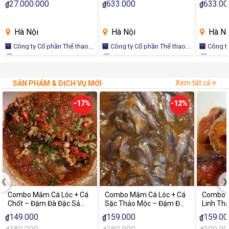
27.000.000
633.000
633.00
₫
₫
₫
Hà Nội
Hà Nội
Hà Nộ
Công ty Cổ phần Thể thao
Công ty Cổ phần Thể thao
Công ty Cổ phần Thể thao
Quốc tế LOTUS
Quốc tế LOTUS
Quốc tế 
Xem tất cả
SẢN PHẨM & DỊCH VỤ MỚI
-17%
-12%
‹
›
Combo Mắm Cá Lóc + Cá
Combo Mắm Cá Lóc + Cá
Combo 
Chốt – Đậm Đà Đặc Sản
Sặc Thảo Mộc – Đậm Đà
Linh Th
Miền Tây
Hương Vị Miền Tây
Hương V
149.000
159.000
159.00
₫
₫
₫