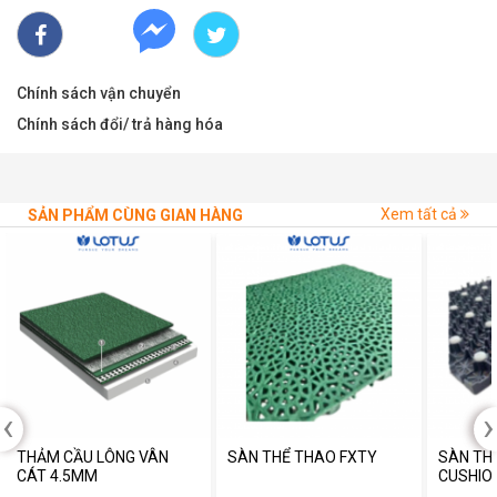
Chính sách vận chuyển
Chính sách đổi/ trả hàng hóa
Xem tất cả
SẢN PHẨM CÙNG GIAN HÀNG
‹
›
THẢM CẦU LÔNG VÂN
SÀN THỂ THAO FXTY
SÀN TH
CÁT 4.5MM
CUSHIO