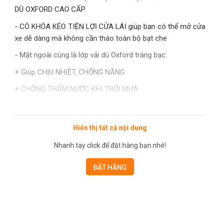
DÙ OXFORD CAO CẤP
- CÓ KHÓA KÉO TIỆN LỢI CỬA LÁI giúp bạn có thể mở cửa
xe dễ dàng mà không cần tháo toàn bộ bạt che
- Mặt ngoài cùng là lớp vải dù Oxford tráng bạc:
+ Giúp CHỊU NHIỆT, CHỐNG NẮNG
+ CHỐNG THẤM NƯỚC KHI TRỜI MƯA
+ DAI & CHẮC & BỀN
+ CHỐNG NÓNG tuyệt vời cho ôtô khi dùng ngoài trời nắng.
Hiển thị tất cả nội dung
- Lớp bên trong LÓT BÔNG mềm mại KHÔNG làm TRẦY
Nhanh tay click để đặt hàng bạn nhé!
XƯỚC khi chà xát với sơn xe.
ĐẶT HÀNG
- Bạt phủ dù Oxford được sản xuất bằng vật liệu vải dù
Polyester Oxford Fabric đồng thời mặt ngoài được bọc
tráng nhôm nên rất bền với thời gian, ĐỘ BỀN GẤP 3 chất
liệu nhôm tráng bạc thông thường. Bên cạnh đó, sản phẩm
được hoàn thiện với đường may tinh tế, chắc chắn