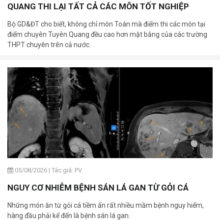
QUANG THI LẠI TẤT CẢ CÁC MÔN TỐT NGHIỆP
Bộ GD&ĐT cho biết, không chỉ môn Toán mà điểm thi các môn tại
điểm chuyên Tuyên Quang đều cao hơn mặt bằng của các trường
THPT chuyên trên cả nước.
05/08/2026
|
Tác giả: PV
NGUY CƠ NHIỄM BỆNH SÁN LÁ GAN TỪ GỎI CÁ
Những món ăn từ gỏi cá tiềm ẩn rất nhiều mầm bệnh nguy hiểm,
hàng đầu phải kể đến là bệnh sán lá gan.