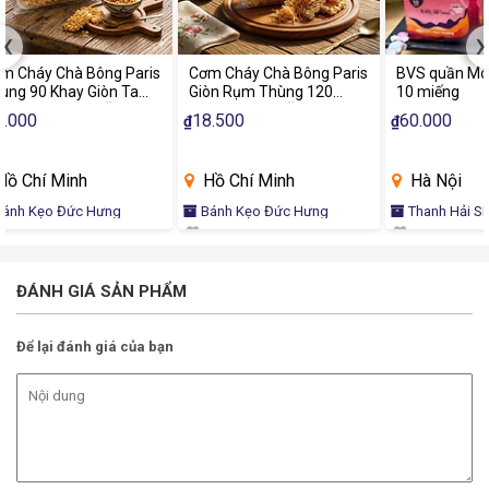
‹
›
is
Cơm Cháy Chà Bông Paris
BVS quần Momcare gói
BVS 
Giòn Rụm Thùng 120
10 miếng
10 m
t
Khay Đặc Sản Ăn Vặt
18.500
60.000
60.
₫
₫
₫
Thơm Ngon Hấp Dẫn
Hồ Chí Minh
Hà Nội
Hà
Bánh Kẹo Đức Hưng
Thanh Hải SEA Shop
Tha
ĐÁNH GIÁ SẢN PHẨM
Để lại đánh giá của bạn