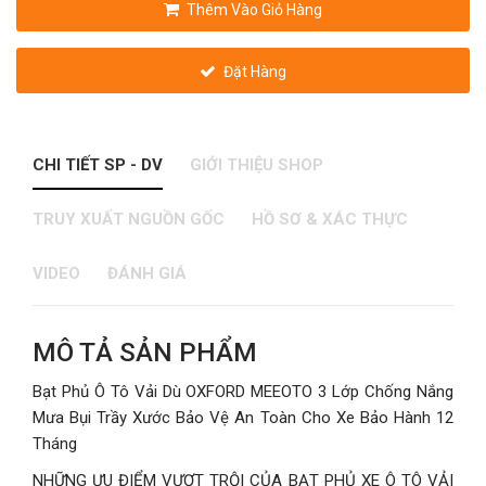
Thêm Vào Giỏ Hàng
Đặt Hàng
CHI TIẾT SP - DV
GIỚI THIỆU SHOP
TRUY XUẤT NGUỒN GỐC
HỒ SƠ & XÁC THỰC
VIDEO
ĐÁNH GIÁ
MÔ TẢ SẢN PHẨM
Bạt Phủ Ô Tô Vải Dù OXFORD MEEOTO 3 Lớp Chống Nắng
Mưa Bụi Trầy Xước Bảo Vệ An Toàn Cho Xe Bảo Hành 12
Tháng
NHỮNG ƯU ĐIỂM VƯỢT TRỘI CỦA BẠT PHỦ XE Ô TÔ VẢI