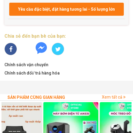
- Đội ngũ tư vấn 24/24, bạn có thể trao đổi trực tiếp với
shop bất kỳ lúc nào
Yêu cầu đặc biệt, đặt hàng tương lai - Số lượng lớn
- Địa chỉ: Thanh Xuân, Hà Nội
#batphuoto #batphuxeoto #batphuotovaidu
Chia sẻ đến bạn bè của bạn:
#batphuoxford #meeoto
Xuất xứ : Việt Nam
Chính sách vận chuyển
Chính sách đổi/ trả hàng hóa
Xem tất cả
SẢN PHẨM CÙNG GIAN HÀNG