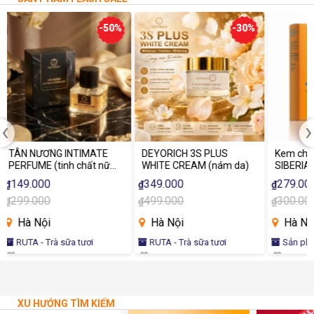
-50%
-30%
-7%
‹
›
E
DEYORICH 3S PLUS
Kem chống nắng mặt
Hạ
nữ
WHITE CREAM (nám da)
SIBERIAN WELLNESS Sun
H
Care Face Cream SPF 50
Qu
349.000
279.000
2
₫
₫
₫
Ă
499.000
300.000
3
₫
₫
₫
Hà Nội
Hà Nội
RUTA - Trà sữa tươi
Sản phẩm an toàn cho sức
khỏe - Vì sức khỏe người Việt
XU HƯỚNG TÌM KIẾM