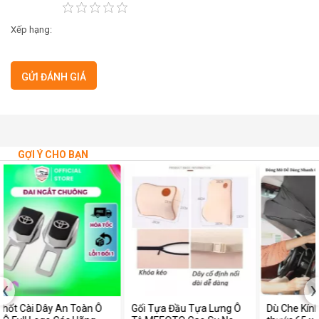
Xếp hạng:
GỢI Ý CHO BẠN
‹
›
Ô
Gối Tựa Đầu Tựa Lưng Ô
Dù Che Kính Lái Ô Tô Kích
Khă