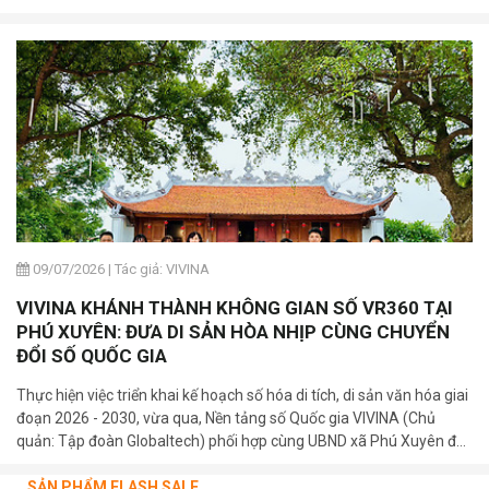
09/07/2026
|
Tác giả: VIVINA
VIVINA KHÁNH THÀNH KHÔNG GIAN SỐ VR360 TẠI
PHÚ XUYÊN: ĐƯA DI SẢN HÒA NHỊP CÙNG CHUYỂN
ĐỔI SỐ QUỐC GIA
Thực hiện việc triển khai kế hoạch số hóa di tích, di sản văn hóa giai
đoạn 2026 - 2030, vừa qua, Nền tảng số Quốc gia VIVINA (Chủ
quản: Tập đoàn Globaltech) phối hợp cùng UBND xã Phú Xuyên đã
trang trọng tổ chức lễ khánh thành và bàn giao 03 bảng mã QR số
hóa tại các di tích cấp Quốc gia trên địa bàn xã.
SẢN PHẨM FLASH SALE