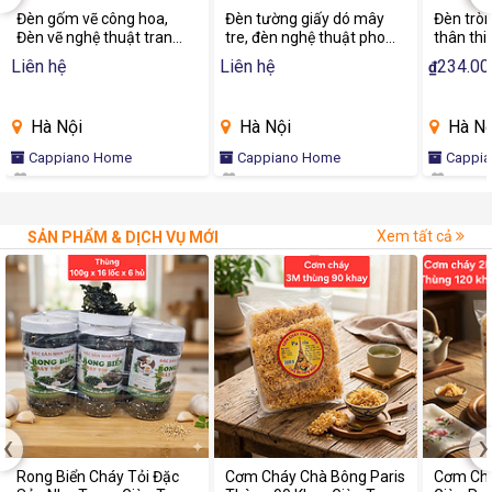
Đèn gốm vẽ công hoa,
Đèn tường giấy dó mây
Đèn tròn
Đèn vẽ nghệ thuật trang
tre, đèn nghệ thuật phong
thân thi
trí phòng khách, phòng
cách châu âu, đèn trang
đèn trò
Liên hệ
Liên hệ
234.00
₫
ngủ, Đèn decor cao cấp |
trí tường | Capiano Home
khách, 
CAPIANO HOME
phong cá
Hà Nội
Hà Nội
Hà Nộ
Cappiano Home
Cappiano Home
Cappi
Xem tất cả
SẢN PHẨM & DỊCH VỤ MỚI
‹
›
Rong Biển Cháy Tỏi Đặc
Cơm Cháy Chà Bông Paris
Cơm Chá