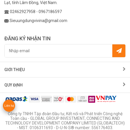
Lạt, tỉnh Lâm Đồng, Việt Nam.
02462927958
-
0967186597
Sieuungdungvivina@gmail.com
ĐĂNG KÝ NHẬN TIN
GIỚI THIỆU
QUY ĐỊNH
Liên hệ
Công ty TNHH Tập đoàn Đầu tư, Kết nối và Phát triển Công nghệ
Toàn cầu - GLOBAL GROUP INVESTMENT, CONNECTING AND
TECHNOLOGY DEVELOPMENT COMPANY LIMITED (GLOBALTECH)
- MST: 0106311693 - D-U-N-S® number: 556176403.