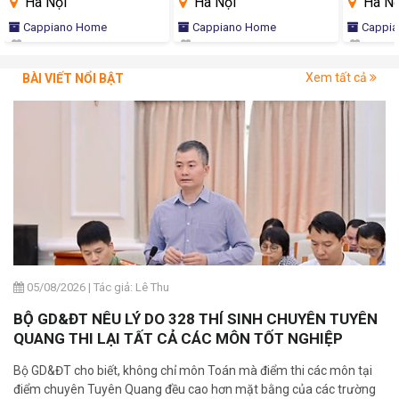
Hà Nội
Hà Nội
Hà Nộ
Cappiano Home
Cappiano Home
Cappi
Xem tất cả
BÀI VIẾT NỔI BẬT
05/08/2026
|
Tác giả: Lê Thu
BỘ GD&ĐT NÊU LÝ DO 328 THÍ SINH CHUYÊN TUYÊN
QUANG THI LẠI TẤT CẢ CÁC MÔN TỐT NGHIỆP
Bộ GD&ĐT cho biết, không chỉ môn Toán mà điểm thi các môn tại
điểm chuyên Tuyên Quang đều cao hơn mặt bằng của các trường