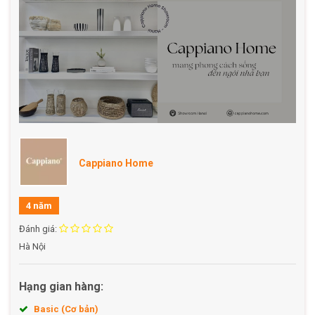
- Không va chạm mạnh với vật sắc nhọn
- Không đeo khi đi tắm
- Không đeo khi tập thể dục, thể thao
- Không nên đeo khi đi ngủ
============ CAPPIANO HOME - Nơi đem lại không gian
sống cho ngôi nhà của bạn =========
Cappiano Home
4 năm
Đánh giá:
Hà Nội
Hạng gian hàng:
Basic (Cơ bản)