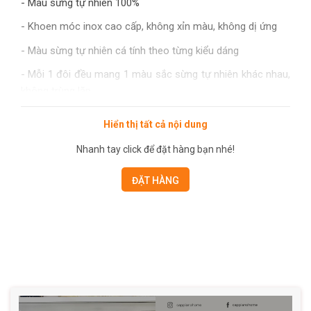
- Màu sừng tự nhiên 100%
- Khoen móc inox cao cấp, không xỉn màu, không dị ứng
- Màu sừng tự nhiên cá tính theo từng kiểu dáng
- Mỗi 1 đôi đều mang 1 màu sắc sừng tự nhiên khác nhau,
không trùng lặp
- Ý Nghĩa: Mẫu bông tai được chế tác tinh xảo từ Sừng.
Hiển thị tất cả nội dung
Thiết kế xinh xắn, làm đẹp cho các nàng đi chơi, đi làm.
Nhanh tay click để đặt hàng bạn nhé!
Quà tặng ý nghĩa cho người thân, bạn bè, đối tác trong dịp
lễ, sinh nhật,….
ĐẶT HÀNG
HƯỚNG DẪN BẢO QUẢN
- Hạn chế tiếp xúc với nước, không tiếp xúc với mỹ phẩm
và các hóa chất khác và nên bảo quản trong hộp riêng sau
khi sử dụng
- Không tiếp xúc với hóa chất như xà phòng, axit, nước rửa
bát, bột giặt,