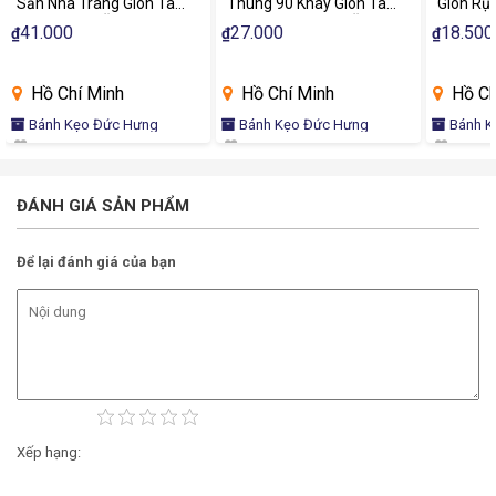
Sản Nha Trang Giòn Tan
Thùng 90 Khay Giòn Tan
Giòn Rụ
Thơm Ngon Ăn Liền
Chà Bông Đậm Vị Ăn Vặt
Khay Đặ
41.000
27.000
18.500
₫
₫
₫
Chính Hãng
Thơm N
Hồ Chí Minh
Hồ Chí Minh
Hồ Ch
Bánh Kẹo Đức Hưng
Bánh Kẹo Đức Hưng
Bánh K
ĐÁNH GIÁ SẢN PHẨM
Để lại đánh giá của bạn
Xếp hạng: