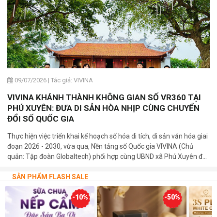
09/07/2026
|
Tác giả: VIVINA
VIVINA KHÁNH THÀNH KHÔNG GIAN SỐ VR360 TẠI
PHÚ XUYÊN: ĐƯA DI SẢN HÒA NHỊP CÙNG CHUYỂN
ĐỔI SỐ QUỐC GIA
Thực hiện việc triển khai kế hoạch số hóa di tích, di sản văn hóa giai
đoạn 2026 - 2030, vừa qua, Nền tảng số Quốc gia VIVINA (Chủ
quản: Tập đoàn Globaltech) phối hợp cùng UBND xã Phú Xuyên đã
trang trọng tổ chức lễ khánh thành và bàn giao 03 bảng mã QR số
hóa tại các di tích cấp Quốc gia trên địa bàn xã.
SẢN PHẨM FLASH SALE
-10%
-50%