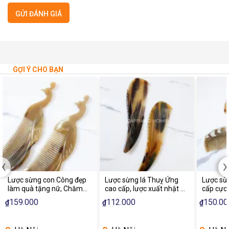
GỢI Ý CHO BẠN
‹
›
Lược sừng con Công đẹp
Lược sừng lá Thuỵ Ứng
Lược sừ
làm quà tặng nữ, Chăm
cao cấp, lược xuất nhật |
cấp cực 
sóc tóc - Horn Comb of
Capiano Home
mẫu 202
159.000
112.000
150.00
₫
₫
₫
HAHANCO
tại làng
Ứng