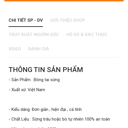
CHI TIẾT SP - DV
GIỚI THIỆU SHOP
TRUY XUẤT NGUỒN GỐC
HỒ SƠ & XÁC THỰC
VIDEO
ĐÁNH GIÁ
THÔNG TIN SẢN PHẨM
- Sản Phẩm : Bông tai sừng
- Xuất xứ: Việt Nam
- Kiểu dáng: Đơn giản , hiện đại , cá tính
- Chất Liệu : Sừng trâu hoặc bò tự nhiên 100% an toàn