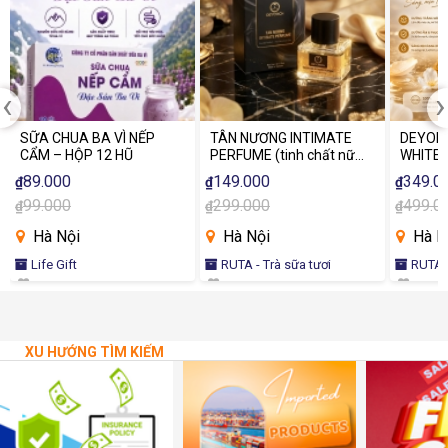
‹
›
SỮA CHUA BA VÌ NẾP
TÂN NƯƠNG INTIMATE
DEYORI
CẨM – HỘP 12 HŨ
PERFUME (tinh chất nữ
WHITE 
tính)
89.000
149.000
349.0
₫
₫
₫
99.000
299.000
499.0
₫
₫
₫
Hà Nội
Hà Nội
Hà N
Life Gift
RUTA - Trà sữa tươi
RUTA -
XU HƯỚNG TÌM KIẾM