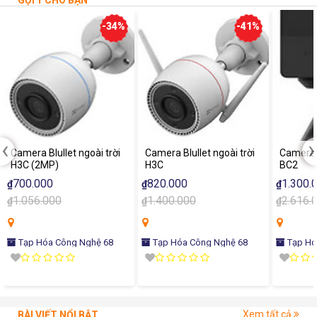
GỢI Ý CHO BẠN
-34%
-41%
‹
›
Camera Blullet ngoài trời
Camera Blullet ngoài trời
Camera p
H3C (2MP)
H3C
BC2
700.000
820.000
1.300.
₫
₫
₫
1.056.000
1.400.000
2.616.
₫
₫
₫
Tạp Hóa Công Nghệ 68
Tạp Hóa Công Nghệ 68
Tạp Hó
Xem tất cả
BÀI VIẾT NỔI BẬT