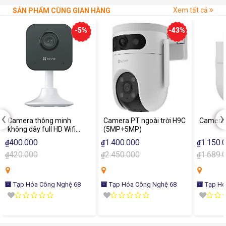
Xem tất cả
SẢN PHẨM CÙNG GIAN HÀNG
-5%
-43%
‹
›
Camera thông minh
Camera PT ngoài trời H9C
Camera P
không dây full HD Wifi
(5MP+5MP)
ezviz H1C đàm thoại 2
400.000
1.400.000
1.150.
₫
₫
₫
chiều
420.000
2.450.000
1.689.
₫
₫
₫
Tạp Hóa Công Nghệ 68
Tạp Hóa Công Nghệ 68
Tạp Hó