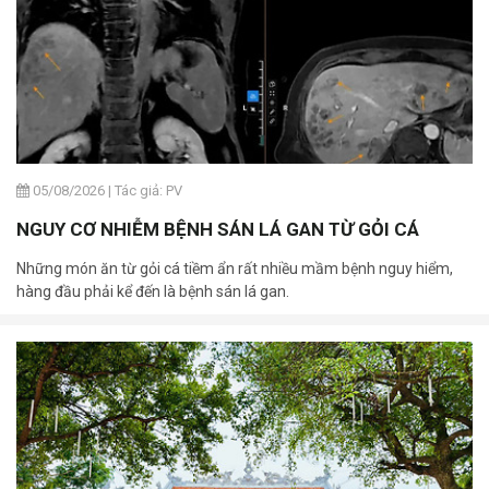
05/08/2026
|
Tác giả: PV
NGUY CƠ NHIỄM BỆNH SÁN LÁ GAN TỪ GỎI CÁ
Những món ăn từ gỏi cá tiềm ẩn rất nhiều mầm bệnh nguy hiểm,
hàng đầu phải kể đến là bệnh sán lá gan.