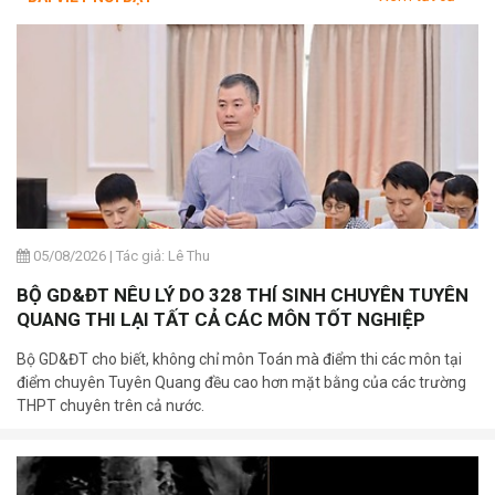
05/08/2026
|
Tác giả: Lê Thu
BỘ GD&ĐT NÊU LÝ DO 328 THÍ SINH CHUYÊN TUYÊN
QUANG THI LẠI TẤT CẢ CÁC MÔN TỐT NGHIỆP
Bộ GD&ĐT cho biết, không chỉ môn Toán mà điểm thi các môn tại
điểm chuyên Tuyên Quang đều cao hơn mặt bằng của các trường
THPT chuyên trên cả nước.