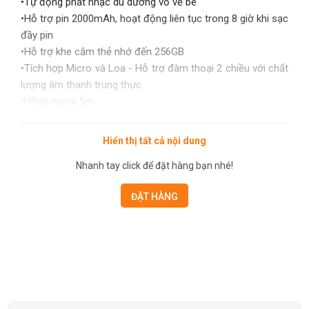
•Tự động phát nhạc du dương vỗ về bé
•Hỗ trợ pin 2000mAh, hoạt động liên tục trong 8 giờ khi sạc
đầy pin
•Hỗ trợ khe cắm thẻ nhớ đến 256GB
•Tích hợp Micro và Loa - Hỗ trợ đàm thoại 2 chiều với chất
lượng âm thanh trung thực
•Hồng ngoại 5m
•Hỗ trợ WiFi , IEEE802.11b, 802.11g, 802.11n , tần số
2.4GHz
Hiển thị tất cả nội dung
•Hỗ trợ WiFi + cài đặt WiFi thông minh với phần mềm
Nhanh tay click để đặt hàng bạn nhé!
EZVIZ - quá trình cài đặt chỉ mất vài phút với người lần đầu
sử dụng
ĐẶT HÀNG
•Được làm bằng silicone không độc hại và không có cạnh
sắc trên thân camera