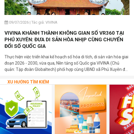
09/07/2026
|
Tác giả: VIVINA
VIVINA KHÁNH THÀNH KHÔNG GIAN SỐ VR360 TẠI
PHÚ XUYÊN: ĐƯA DI SẢN HÒA NHỊP CÙNG CHUYỂN
ĐỔI SỐ QUỐC GIA
Thực hiện việc triển khai kế hoạch số hóa di tích, di sản văn hóa giai
đoạn 2026 - 2030, vừa qua, Nền tảng số Quốc gia VIVINA (Chủ
quản: Tập đoàn Globaltech) phối hợp cùng UBND xã Phú Xuyên đã
trang trọng tổ chức lễ khánh thành và bàn giao 03 bảng mã QR số
hóa tại các di tích cấp Quốc gia trên địa bàn xã.
XU HƯỚNG TÌM KIẾM