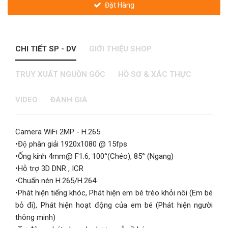
Đặt Hàng
CHI TIẾT SP - DV
GIỚI THIỆU SHOP
TRUY XUẤT NGUỒN GỐC
HỒ SƠ & XÁC THỰC
VIDEO
ĐÁNH GIÁ
Camera WiFi 2MP - H.265
•Độ phân giải 1920x1080 @ 15fps
•Ống kính 4mm@ F1.6, 100°(Chéo), 85° (Ngang)
•Hỗ trợ 3D DNR , ICR
•Chuấn nén H.265/H.264
•Phát hiện tiếng khóc, Phát hiện em bé trèo khỏi nôi (Em bé
bỏ đi), Phát hiện hoạt động của em bé (Phát hiện người
thông minh)