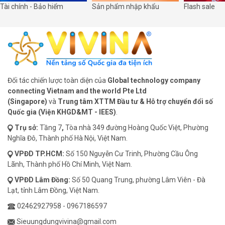
Tài chính - Bảo hiểm
Sản phẩm nhập khẩu
Flash sale
Đối tác chiến lược toàn diện của
Global technology company
connecting Vietnam and the world Pte Ltd
(Singapore)
và
Trung tâm XTTM Đầu tư & Hỗ trợ chuyển đổi số
Quốc gia (Viện KHGD&MT - IEES)
.
Trụ sở:
Tầng 7
,
Tòa nhà 349 đường Hoàng Quốc Việt, Phường
Nghĩa Đô, Thành phố Hà Nội, Việt Nam.
VPĐD
TP.HCM:
Số 150 Nguyễn Cư Trinh, Phường Cầu Ông
Lãnh, Thành phố Hồ Chí Minh, Việt Nam.
VPĐD
Lâm Đồng:
Số 50 Quang Trung, phường Lâm Viên - Đà
Lạt, tỉnh Lâm Đồng, Việt Nam.
02462927958
-
0967186597
Sieuungdungvivina@gmail.com