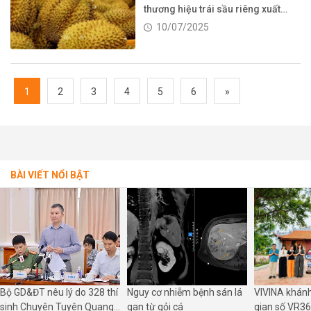
thương hiệu trái sầu riêng xuất
khẩu
10/07/2025
1
2
3
4
5
6
»
BÀI VIẾT NỔI BẬT
Bộ GD&ĐT nêu lý do 328 thí
Nguy cơ nhiễm bệnh sán lá
VIVINA khán
sinh Chuyên Tuyên Quang
gan từ gỏi cá
gian số VR36