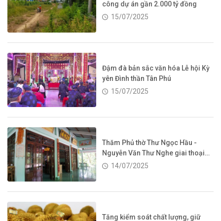
công dự án gần 2.000 tỷ đồng
15/07/2025
Đậm đà bản sắc văn hóa Lễ hội Kỳ
yên Đình thần Tân Phú
15/07/2025
Thăm Phủ thờ Thư Ngọc Hầu -
Nguyễn Văn Thư Nghe giai thoại
về vị tướng tài ba và cây xoài gần
14/07/2025
trăm năm tuổi
Tăng kiểm soát chất lượng, giữ