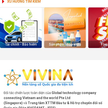
XU HƯỚNG TÌM KIẾM
Tài chính - Bảo hiểm
Sản phẩm nhập khẩu
Flas
Đối tác chiến lược toàn diện của
Global technology company
connecting Vietnam and the world Pte Ltd
(Singapore)
và
Trung tâm XTTM Đầu tư & Hỗ trợ chuyển đổi số