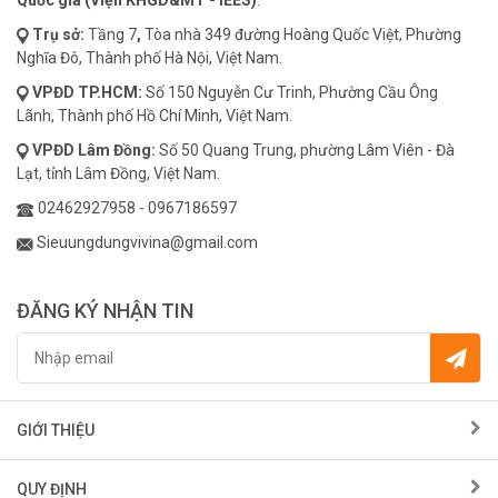
Quốc gia (Viện KHGD&MT - IEES)
.
Trụ sở:
Tầng 7
,
Tòa nhà 349 đường Hoàng Quốc Việt, Phường
Nghĩa Đô, Thành phố Hà Nội, Việt Nam.
VPĐD
TP.HCM:
Số 150 Nguyễn Cư Trinh, Phường Cầu Ông
Lãnh, Thành phố Hồ Chí Minh, Việt Nam.
VPĐD
Lâm Đồng:
Số 50 Quang Trung, phường Lâm Viên - Đà
Lạt, tỉnh Lâm Đồng, Việt Nam.
02462927958
-
0967186597
Sieuungdungvivina@gmail.com
ĐĂNG KÝ NHẬN TIN
GIỚI THIỆU
QUY ĐỊNH