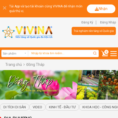
Tải App và tạo tài khoản cùng VIVINA để nhận món
Nhận
quà thú vị.
Đăng Ký
Đăng Nhập
Trải nghiệm nền tảng số Quốc gia
0
Trang chủ
Đồng Tháp
Sản phẩm
DI TÍCH DI SẢN
VIDEO
KINH TẾ - ĐẦU TƯ
KHOA HỌC - CÔNG NG