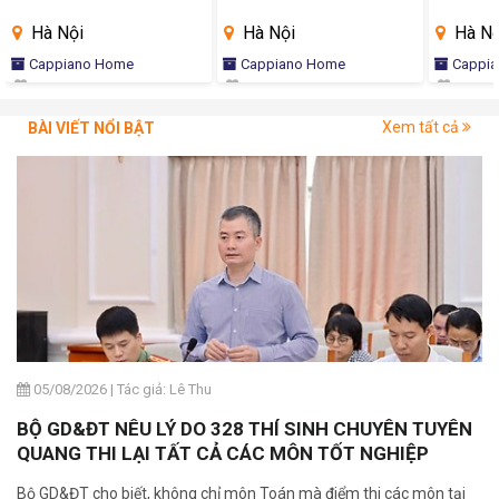
Hà Nội
Hà Nội
Hà Nộ
Cappiano Home
Cappiano Home
Cappi
Xem tất cả
BÀI VIẾT NỔI BẬT
05/08/2026
|
Tác giả: Lê Thu
BỘ GD&ĐT NÊU LÝ DO 328 THÍ SINH CHUYÊN TUYÊN
QUANG THI LẠI TẤT CẢ CÁC MÔN TỐT NGHIỆP
Bộ GD&ĐT cho biết, không chỉ môn Toán mà điểm thi các môn tại