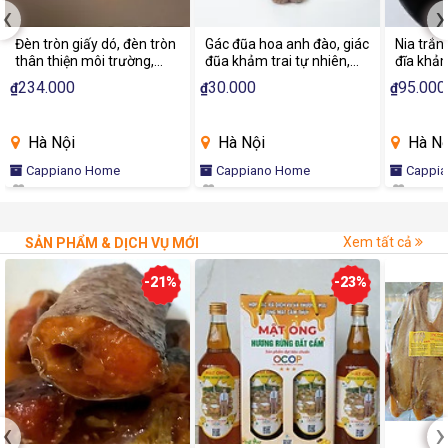
‹
›
Đèn tròn giấy dó, đèn tròn
Gác đũa hoa anh đào, giác
Nia trắn
thân thiện môi trường,
đũa khảm trai tự nhiên,
đĩa khảm
đèn tròn decor phòng
gác đũa sang trọng nhà
toàn với
234.000
30.000
95.000
₫
₫
₫
khách, phòng ngủ theo
hàng | Capiano Home
phong cách hiện đại
Hà Nội
Hà Nội
Hà Nộ
Cappiano Home
Cappiano Home
Cappi
Xem tất cả
SẢN PHẨM & DỊCH VỤ MỚI
-21%
-23%
‹
›