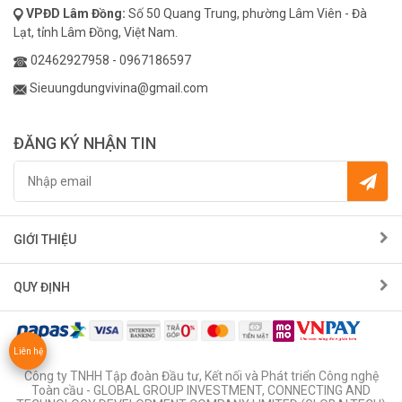
VPĐD
Lâm Đồng:
Số 50 Quang Trung, phường Lâm Viên - Đà
Lạt, tỉnh Lâm Đồng, Việt Nam.
02462927958
-
0967186597
Sieuungdungvivina@gmail.com
ĐĂNG KÝ NHẬN TIN
GIỚI THIỆU
QUY ĐỊNH
Liên hệ
Công ty TNHH Tập đoàn Đầu tư, Kết nối và Phát triển Công nghệ
Toàn cầu - GLOBAL GROUP INVESTMENT, CONNECTING AND