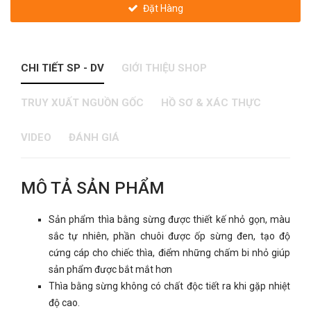
Đặt Hàng
CHI TIẾT SP - DV
GIỚI THIỆU SHOP
TRUY XUẤT NGUỒN GỐC
HỒ SƠ & XÁC THỰC
VIDEO
ĐÁNH GIÁ
MÔ TẢ SẢN PHẨM
Sản phẩm thìa bằng sừng được thiết kế nhỏ gọn, màu
sắc tự nhiên, phần chuôi được ốp sừng đen, tạo độ
cứng cáp cho chiếc thìa, điểm những chấm bi nhỏ giúp
sản phẩm được bắt mắt hơn
Thìa bằng sừng không có chất độc tiết ra khi gặp nhiệt
độ cao.