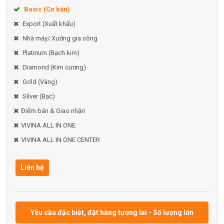
tin chọn màu yêu thích!
Basic (Cơ bản)
============ CAPPIANO HOME - Nơi đem lại không gian
Export (Xuất khẩu)
sống cho ngôi nhà của bạn =========
Nhà máy/ Xưởng gia công
Platinum (Bạch kim)
Diamond (Kim cương)
Gold (Vàng)
Silver (Bạc)
Điểm bán & Giao nhận
VIVINA ALL IN ONE
VIVINA ALL IN ONE CENTER
Liên hệ
Yêu cầu đặc biệt, đặt hàng tương lai - Số lượng lớn