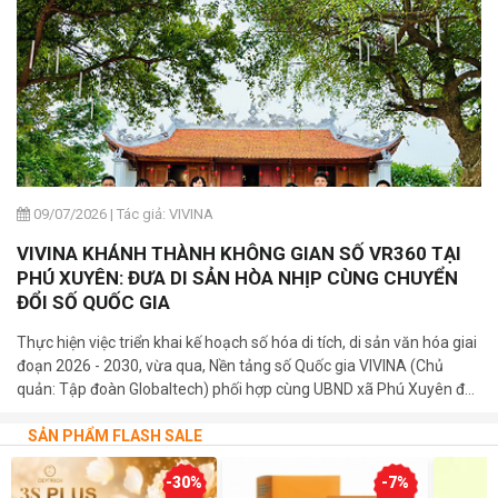
09/07/2026
|
Tác giả: VIVINA
VIVINA KHÁNH THÀNH KHÔNG GIAN SỐ VR360 TẠI
PHÚ XUYÊN: ĐƯA DI SẢN HÒA NHỊP CÙNG CHUYỂN
ĐỔI SỐ QUỐC GIA
Thực hiện việc triển khai kế hoạch số hóa di tích, di sản văn hóa giai
đoạn 2026 - 2030, vừa qua, Nền tảng số Quốc gia VIVINA (Chủ
quản: Tập đoàn Globaltech) phối hợp cùng UBND xã Phú Xuyên đã
trang trọng tổ chức lễ khánh thành và bàn giao 03 bảng mã QR số
hóa tại các di tích cấp Quốc gia trên địa bàn xã.
SẢN PHẨM FLASH SALE
-30%
-7%