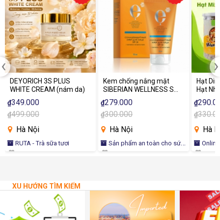
‹
›
DEYORICH 3S PLUS
Kem chống nắng mặt
Hạt Din
WHITE CREAM (nám da)
SIBERIAN WELLNESS Sun
Hạt Nh
Care Face Cream SPF 50
Quả cho
349.000
279.000
290.0
₫
₫
₫
Ăn Vặt
499.000
300.000
330.0
₫
₫
₫
Hà Nội
Hà Nội
Hà N
RUTA - Trà sữa tươi
Sản phẩm an toàn cho sức
Onlin
khỏe - Vì sức khỏe người Việt
XU HƯỚNG TÌM KIẾM