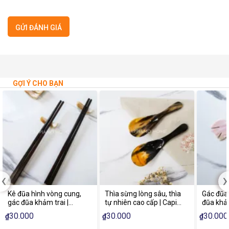
GỢI Ý CHO BẠN
‹
›
Kê đũa hình vòng cung,
Thìa sừng lòng sâu, thìa
Gác đũa 
gác đũa khảm trai |
tự nhiên cao cấp | Capiano
đũa khảm
Capiano Home
Home
Capian
30.000
30.000
30.000
₫
₫
₫