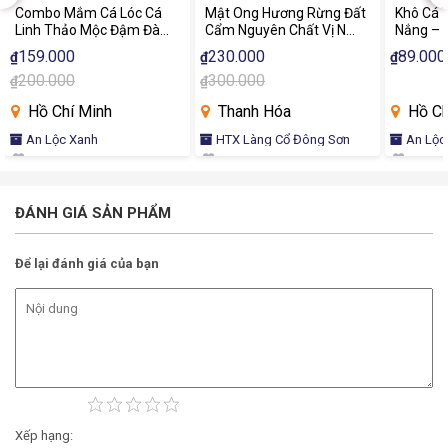
Combo Mắm Cá Lóc Cá
Mật Ong Hương Rừng Đất
Khô Cá 
Linh Thảo Mộc Đậm Đà
Cẩm Nguyên Chất Vị Ngọt
Nắng – C
Hương Vị Miền Tây
Tự Nhiên, Tinh Túy Từ
Tuyển C
159.000
230.000
89.000
₫
₫
₫
Hoa Rừng
Giòn Th
200.000
300.000
₫
₫
Hương V
Hồ Chí Minh
Thanh Hóa
Hồ Ch
An Lộc Xanh
HTX Làng Cổ Đông Sơn
An Lộc
ĐÁNH GIÁ SẢN PHẨM
Để lại đánh giá của bạn
Xếp hạng: