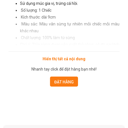
Sử dụng múc gia vị, trứng cá hồi.
Số lượng: 1 Chiếc
Kích thước: dài 9cm
Màu sắc: Màu vân sừng tự nhiên mỗi chiếc mỗi màu
khác nhau
Chất lượng: 100% làm từ sừng
Chú ý: Thìa sừng được sản xuất thủ công, có độ sai lệch
nhỏ, họa tiết có thể được thay đổi bởi nhà sản xuất cho
hợp xu hướng.
Hiển thị tất cả nội dung
Thìa được thiết kế tay cầm nhỏ gọn, rất dễ cầm khi sử
Nhanh tay click để đặt hàng bạn nhé!
dụng.
Sản phẩm nhẹ, đẹp, bền, chống dính, chống nấm mốc,
ĐẶT HÀNG
không hoá chất.
Chất sừng cứng bền có thể tồn tại với thời gian, vân
sừng đẹp, có khả năng chống lại mối mọt và chịu được
nhiệt độ cao.
An toàn cho sức khoẻ, thân thiện với môi trường.
Dùng để trang trí chụp ảnh đều được
Trong sừng có chứa chất (Keratin, Protein, Canxi v.v) là