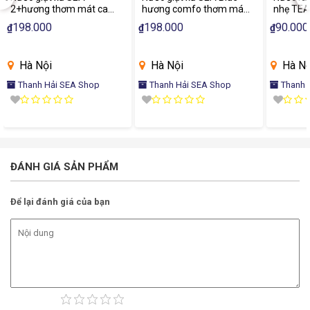
2+hương thơm mát can
hương comfo thơm mát
nhẹ TEA
3.7kg
cần 3.7kg
198.000
198.000
90.000
₫
₫
₫
Hà Nội
Hà Nội
Hà Nộ
Thanh Hải SEA Shop
Thanh Hải SEA Shop
Thanh 
ĐÁNH GIÁ SẢN PHẨM
Để lại đánh giá của bạn