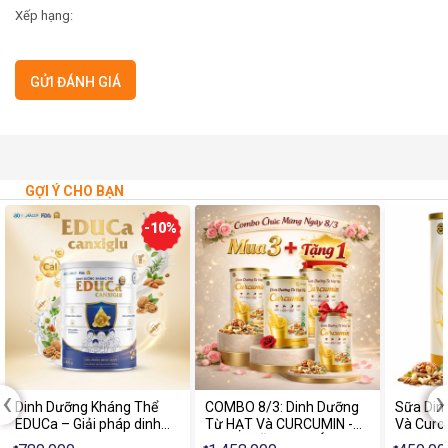
Xếp hạng:
GỢI Ý CHO BẠN
-10%
‹
›
Dinh Dưỡng Kháng Thể
COMBO 8/3: Dinh Dưỡng
Sữa Din
EDUCa – Giải pháp dinh
Từ HẠT Và CURCUMIN -
Và Curc
dưỡng khoa học cho trí
MUA 3 TẶNG 1 - SÁNG DA,
Trợ Tiêu