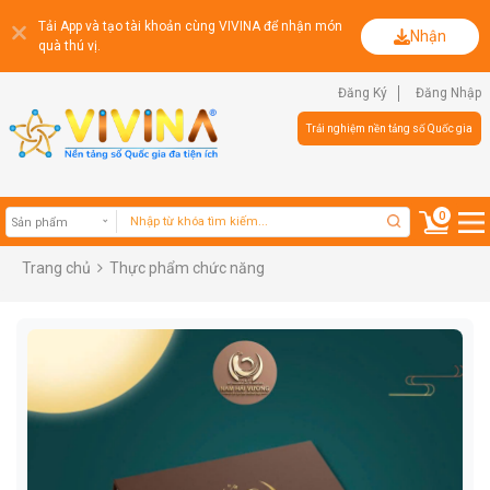
Tải App và tạo tài khoản cùng VIVINA để nhận món
Nhận
quà thú vị.
Đăng Ký
Đăng Nhập
Trải nghiệm nền tảng số Quốc gia
0
Trang chủ
Thực phẩm chức năng
Sản phẩm