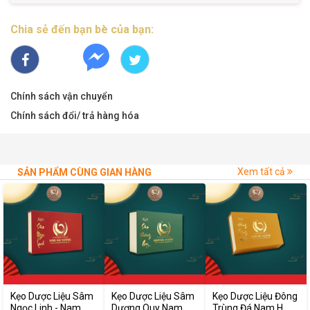
Chia sẻ đến bạn bè của bạn:
Chính sách vận chuyển
Chính sách đổi/ trả hàng hóa
Xem tất cả
SẢN PHẨM CÙNG GIAN HÀNG
Kẹo Dược Liệu Sâm
Kẹo Dược Liệu Sâm
Kẹo Dược Liệu Đông
Ngọc Linh - Nam Hải
Dương Quy Nam Hải
Trùng Đá Nam Hải