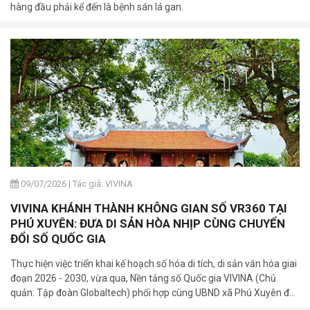
hàng đầu phải kể đến là bệnh sán lá gan.
09/07/2026
|
Tác giả: VIVINA
VIVINA KHÁNH THÀNH KHÔNG GIAN SỐ VR360 TẠI
PHÚ XUYÊN: ĐƯA DI SẢN HÒA NHỊP CÙNG CHUYỂN
ĐỔI SỐ QUỐC GIA
Thực hiện việc triển khai kế hoạch số hóa di tích, di sản văn hóa giai
đoạn 2026 - 2030, vừa qua, Nền tảng số Quốc gia VIVINA (Chủ
quản: Tập đoàn Globaltech) phối hợp cùng UBND xã Phú Xuyên đã
trang trọng tổ chức lễ khánh thành và bàn giao 03 bảng mã QR số