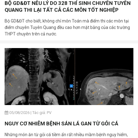
BỘ GD&ĐT NÊU LÝ DO 328 THÍ SINH CHUYÊN TUYÊN
QUANG THI LẠI TẤT CẢ CÁC MÔN TỐT NGHIỆP
Bộ GD&ĐT cho biết, không chỉ môn Toán mà điểm thi các môn tại
điểm chuyên Tuyên Quang đều cao hơn mặt bằng của các trường
THPT chuyên trên cả nước.
05/08/2026
|
Tác giả: PV
NGUY CƠ NHIỄM BỆNH SÁN LÁ GAN TỪ GỎI CÁ
Những món ăn từ gỏi cá tiềm ẩn rất nhiều mầm bệnh nguy hiểm,