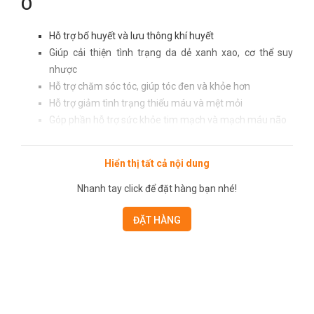
Ô
Hỗ trợ bổ huyết và lưu thông khí huyết
Giúp cải thiện tình trạng da dẻ xanh xao, cơ thể suy
nhược
Hỗ trợ chăm sóc tóc, giúp tóc đen và khỏe hơn
Hỗ trợ giảm tình trạng thiếu máu và mệt mỏi
Góp phần hỗ trợ sức khỏe tim mạch và mạch máu não
Hỗ trợ giảm nguy cơ xuất huyết và tăng cường tuần
hoàn máu
Hiển thị tất cả nội dung
Sản phẩm từ Nam Hải Vương
Nhanh tay click để đặt hàng bạn nhé!
Nam Hải Vương luôn hướng đến chất lượng và uy tín trong
ĐẶT HÀNG
từng sản phẩm, mang đến giải pháp chăm sóc sức khỏe từ
dược liệu thiên nhiên cho người tiêu dùng.