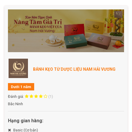
BÁNH KẸO TỪ DƯỢC LIỆU NAM HẢI VƯƠNG
Dưới 1 năm
Đánh giá:
(1)
Bắc Ninh
Hạng gian hàng:
Basic (Cơ bản)