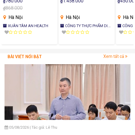
780.000
1.458.000
450.00
₫
₫
₫
tuệ và sức khỏe toàn diện
DÁNG THON!
Kháng, 
868.000
₫
- 800g
Gia Đình
Hà Nội
Hà Nội
Hà Nộ
XUÂN TÂM AN HEALTH
CÔNG TY THỰC PHẨM DINH
CÔNG TY THỰC PHẨM DINH
DƯỠNG AN BÌNH
DƯỠNG A
Xem tất cả
BÀI VIẾT NỔI BẬT
05/08/2026
|
Tác giả: Lê Thu