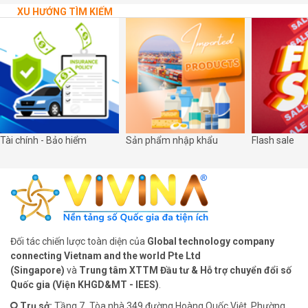
hóa tại các di tích cấp Quốc gia trên địa bàn xã.
XU HƯỚNG TÌM KIẾM
Tài chính - Bảo hiểm
Sản phẩm nhập khẩu
Flash sale
Đối tác chiến lược toàn diện của
Global technology company
connecting Vietnam and the world Pte Ltd
(Singapore)
và
Trung tâm XTTM Đầu tư & Hỗ trợ chuyển đổi số
Quốc gia (Viện KHGD&MT - IEES)
.
Trụ sở:
Tầng 7
,
Tòa nhà 349 đường Hoàng Quốc Việt, Phường