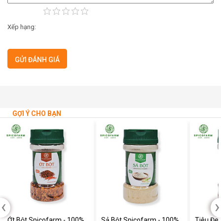
Xếp hạng:
GỢI Ý CHO BẠN
‹
›
Ớt Bột Spicofarm - 100%
Sả Bột Spicofarm - 100%
Tiêu Đe