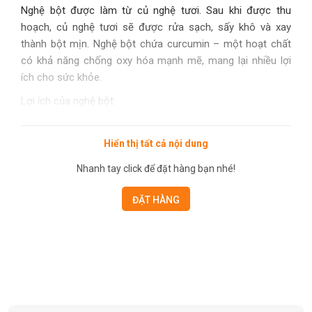
Nghệ bột được làm từ củ nghệ tươi. Sau khi được thu
hoạch, củ nghệ tươi sẽ được rửa sạch, sấy khô và xay
thành bột mịn. Nghệ bột chứa curcumin – một hoạt chất
có khả năng chống oxy hóa mạnh mẽ, mang lại nhiều lợi
ích cho sức khỏe.
Lợi ích của nghệ bột:
- Chống Oxy Hóa
- Hỗ Trợ Tiêu Hóa
Hiển thị tất cả nội dung
- Tăng Cường Hệ Miễn Dịch
Nhanh tay click để đặt hàng bạn nhé!
Chứng nhận chất lượng:
ĐẶT HÀNG
Sản phẩm đạt chứng nhận ISO 22000:2018 và FDA, đáp
ứng tiêu chuẩn an toàn thực phẩm quốc tế.
Thông tin sản phẩm:
- Tên: Nghệ bột
- Thương hiệu: Spicofarm
- Trọng lượng: 75gr
- Thành phần: 100% nghệ khô tự nhiên