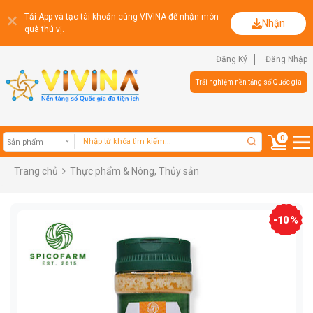
Tải App và tạo tài khoản cùng VIVINA để nhận món
Nhận
quà thú vị.
Đăng Ký
Đăng Nhập
Trải nghiệm nền tảng số Quốc gia
0
Trang chủ
Thực phẩm & Nông, Thủy sản
Sản phẩm
-10 %