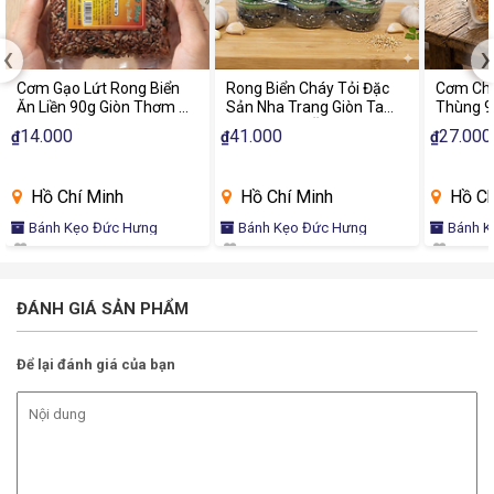
‹
›
Cơm Gạo Lứt Rong Biển
Rong Biển Cháy Tỏi Đặc
Cơm Chá
Ăn Liền 90g Giòn Thơm Ăn
Sản Nha Trang Giòn Tan
Thùng 9
Vặt Healthy Dinh Dưỡng
Thơm Ngon Ăn Liền
Chà Bôn
14.000
41.000
27.000
₫
₫
₫
Chính H
Hồ Chí Minh
Hồ Chí Minh
Hồ Ch
Bánh Kẹo Đức Hưng
Bánh Kẹo Đức Hưng
Bánh K
ĐÁNH GIÁ SẢN PHẨM
Để lại đánh giá của bạn