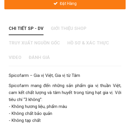
Đặt Hàng
CHI TIẾT SP - DV
GIỚI THIỆU SHOP
TRUY XUẤT NGUỒN GỐC
HỒ SƠ & XÁC THỰC
VIDEO
ĐÁNH GIÁ
Spicofarm – Gia vị Việt, Gia vị từ Tâm
Spicofarm mang đến những sản phẩm gia vị thuần Việt,
cam kết chất lượng và tâm huyết trong từng hạt gia vị. Với
tiêu chí “3 không”:
- Không hương liệu, phẩm màu
- Không chất bảo quản
- Không tạp chất