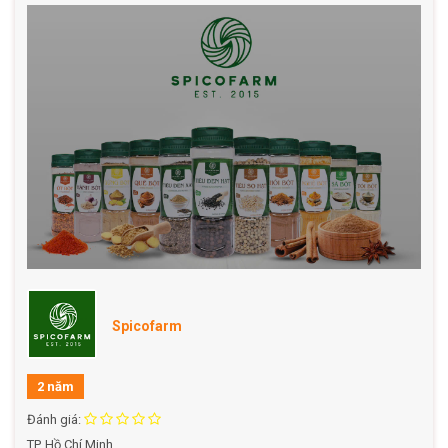
- HSD: 2 năm từ ngày sản xuất
- Hướng dẫn: Sử dụng làm gia vị nấu ăn hoặc tẩm ướp, bảo
quản nơi khô ráo, thoáng mát, tránh ánh nắng.
Spicofarm – Cam kết mang đến gia vị chất lượng từ trái
tim Việt!
Spicofarm
2 năm
Đánh giá:
TP. Hồ Chí Minh