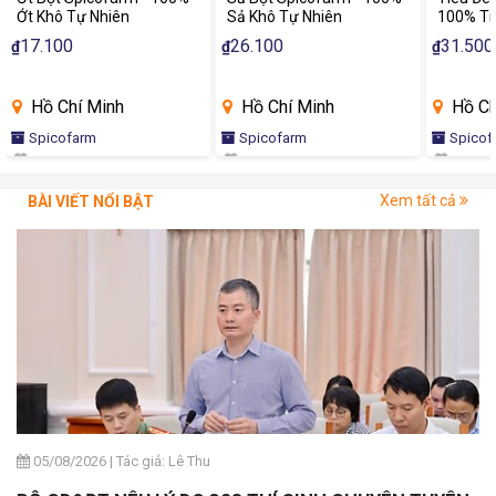
Ớt Khô Tự Nhiên
Sả Khô Tự Nhiên
100% Ti
Nhiên
17.100
26.100
31.500
₫
₫
₫
Hồ Chí Minh
Hồ Chí Minh
Hồ Ch
Spicofarm
Spicofarm
Spicof
Xem tất cả
BÀI VIẾT NỔI BẬT
05/08/2026
|
Tác giả: Lê Thu