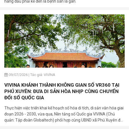
hàng đầu phải kể đến là bệnh sán lá gan.
09/07/2026
|
Tác giả: VIVINA
VIVINA KHÁNH THÀNH KHÔNG GIAN SỐ VR360 TẠI
PHÚ XUYÊN: ĐƯA DI SẢN HÒA NHỊP CÙNG CHUYỂN
ĐỔI SỐ QUỐC GIA
Thực hiện việc triển khai kế hoạch số hóa di tích, di sản văn hóa giai
đoạn 2026 - 2030, vừa qua, Nền tảng số Quốc gia VIVINA (Chủ
quản: Tập đoàn Globaltech) phối hợp cùng UBND xã Phú Xuyên đã
trang trọng tổ chức lễ khánh thành và bàn giao 03 bảng mã QR số