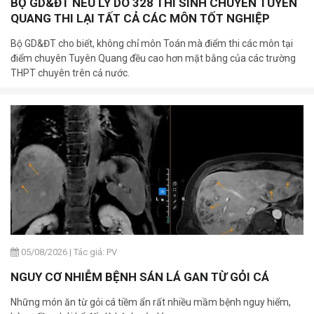
BỘ GD&ĐT NÊU LÝ DO 328 THÍ SINH CHUYÊN TUYÊN
QUANG THI LẠI TẤT CẢ CÁC MÔN TỐT NGHIỆP
Bộ GD&ĐT cho biết, không chỉ môn Toán mà điểm thi các môn tại
điểm chuyên Tuyên Quang đều cao hơn mặt bằng của các trường
THPT chuyên trên cả nước.
05/08/2026
|
Tác giả: PV
NGUY CƠ NHIỄM BỆNH SÁN LÁ GAN TỪ GỎI CÁ
Những món ăn từ gỏi cá tiềm ẩn rất nhiều mầm bệnh nguy hiểm,