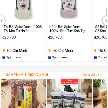
‹
›
Tỏi Bột Spicofarm - 100%
Hành Bột Spicofarm -
Sả Bột S
Tỏi Khô Tự Nhiên
100% Hành Tím Khô Tự
Sả Khô T
Nhiên
20.700
20.700
26.100
₫
₫
₫
Hồ Chí Minh
Hồ Chí Minh
Hồ Ch
Spicofarm
Spicofarm
Spicof
Xem tất cả
SẢN PHẨM & DỊCH VỤ MỚI