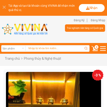
Tải App và tạo tài khoản cùng VIVINA để nhận món
Nhận
quà thú vị.
Đăng Ký
Đăng Nhập
Trải nghiệm nền tảng số Quốc gia
0
Trang chủ
Phong thủy & Nghệ thuật
Sản phẩm
-3 %