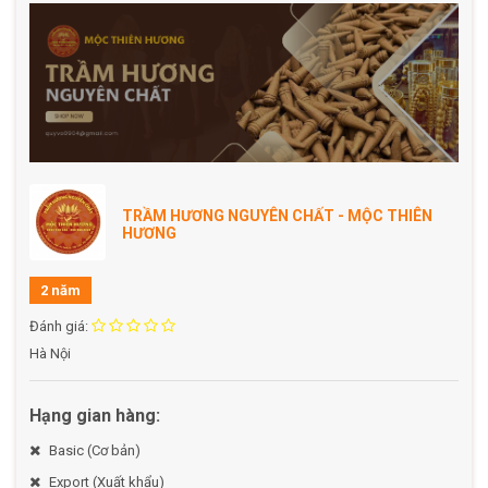
mạnh hơn so với các loại trầm thông thường.
Sản phẩm không chứa hóa chất tạo mùi, không
chất bảo quản, an toàn tuyệt đối khi sử dụng.
Thời gian cháy:
Mỗi nụ cháy trong khoảng
15 - 20
phút
, phù hợp để sử dụng trong các nghi thức ngắn
hoặc thư giãn hàng ngày.
TRẦM HƯƠNG NGUYÊN CHẤT - MỘC THIÊN
⭐
Công dụng:
HƯƠNG
Tâm linh và phong thủy:
2 năm
Được dùng trong các nghi lễ, thờ cúng tổ tiên,
Đánh giá:
hoặc đặt trên bàn thờ để tạo không gian linh
Hà Nội
thiêng, trang trọng.
Thanh lọc năng lượng xấu, mang lại sự bình an,
Hạng gian hàng:
tài lộc và may mắn.
Basic (Cơ bản)
Thư giãn và giảm căng thẳng:
Export (Xuất khẩu)