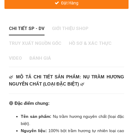
Đặt Hàng
CHI TIẾT SP - DV
GIỚI THIỆU SHOP
TRUY XUẤT NGUỒN GỐC
HỒ SƠ & XÁC THỰC
VIDEO
ĐÁNH GIÁ
🌿
MÔ TẢ CHI TIẾT SẢN PHẨM: NỤ TRẦM HƯƠNG
NGUYÊN CHẤT (LOẠI ĐẶC BIỆT)
🌿
🔵
Đặc điểm chung:
Tên sản phẩm:
Nụ trầm hương nguyên chất (loại đặc
biệt).
Nguyên liệu:
100% bột trầm hương tự nhiên loại cao