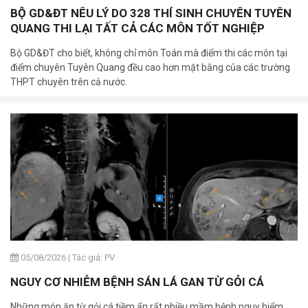
BỘ GD&ĐT NÊU LÝ DO 328 THÍ SINH CHUYÊN TUYÊN
QUANG THI LẠI TẤT CẢ CÁC MÔN TỐT NGHIỆP
Bộ GD&ĐT cho biết, không chỉ môn Toán mà điểm thi các môn tại
điểm chuyên Tuyên Quang đều cao hơn mặt bằng của các trường
THPT chuyên trên cả nước.
05/08/2026
|
Tác giả: PV
NGUY CƠ NHIỄM BỆNH SÁN LÁ GAN TỪ GỎI CÁ
Những món ăn từ gỏi cá tiềm ẩn rất nhiều mầm bệnh nguy hiểm,