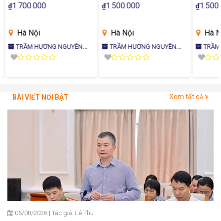
1.700.000
1.500.000
1.500.
₫
₫
₫
Hà Nội
Hà Nội
Hà Nộ
TRẦM HƯƠNG NGUYÊN
TRẦM HƯƠNG NGUYÊN
TRẦM HƯƠNG NGUYÊN
CHẤT - MỘC THIÊN HƯƠNG
CHẤT - MỘC THIÊN HƯƠNG
CHẤT - M
Xem tất cả
BÀI VIẾT NỔI BẬT
05/08/2026
|
Tác giả: Lê Thu