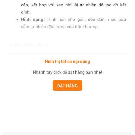
cấp, kết hợp với keo bời lời tự nhiên để tạo độ kết
dính.
Hình dạng:
Hình nón nhỏ gọn, đều đặn, màu nâu
sẫm tự nhiên đặc trưng của trầm hương.
🌸
Đặc điểm nổi bật:
Hương thơm:
Hiển thị tất cả nội dung
Nhanh tay click để đặt hàng bạn nhé!
Hương thơm trầm hương thuần khiết, sâu lắng,
nhẹ nhàng và dễ chịu.
ĐẶT HÀNG
Khi đốt, tỏa hương ngọt dịu, thoảng mùi gỗ quý
tự nhiên, giúp thanh lọc không khí hiệu quả.
Chất lượng cao:
Sử dụng trầm hương loại đặc biệt, hàm lượng
dầu trầm cao, giúp nụ cháy lâu và tỏa hương