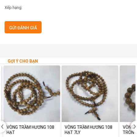
Xếp hạng:
GỢI Ý CHO BẠN
‹
›
VÒNG TRẦM HƯƠNG 108
VÒNG TRẦM HƯƠNG 108
VÒNG T
HẠT
HẠT 7LY
TRÒN 1