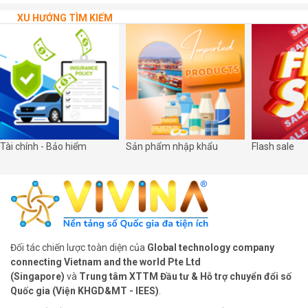
trang trọng tổ chức lễ khánh thành và bàn giao 03 bảng mã QR số
hóa tại các di tích cấp Quốc gia trên địa bàn xã.
XU HƯỚNG TÌM KIẾM
Tài chính - Bảo hiểm
Sản phẩm nhập khẩu
Flash sale
Đối tác chiến lược toàn diện của
Global technology company
connecting Vietnam and the world Pte Ltd
(Singapore)
và
Trung tâm XTTM Đầu tư & Hỗ trợ chuyển đổi số
Quốc gia (Viện KHGD&MT - IEES)
.