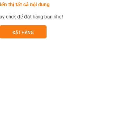
iển thị tất cả nội dung
ay click để đặt hàng bạn nhé!
ĐẶT HÀNG
g từng điểm rơi tiền trong doanh nghiệp
ệp đều mắc phải: