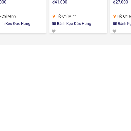
Ngon Ăn Liền
Chà Bông Đậm Vị Ăn Vặt
₫
41.000
₫
27.000
Chính Hãng
Hồ Chí Minh
Hồ Chí Minh
Bánh Kẹo Đức Hưng
Bánh Kẹo Đức Hưng