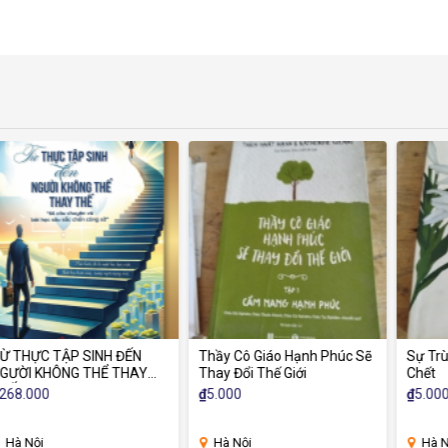
Thầy Cô Giáo Hạnh Phúc Sẽ
Sự Trùng Thực Của Xác
Y
Thay Đổi Thế Giới
Chết
i
₫
5.000
₫
5.000
 -
Hiển
Hà Nội
Hà Nội