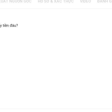
XUẤT NGUỒN GỐC
HỒ SƠ & XÁC THỰC
VIDEO
ĐÁNH G
y tiền đâu?