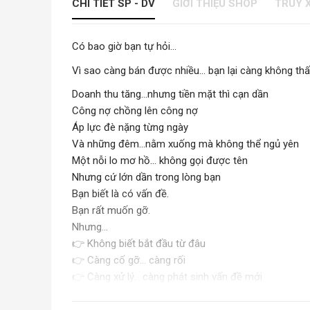
CHI TIẾT SP - DV
GIỚI THIỆU SHOP
TRUY 
Có bao giờ bạn tự hỏi…
Vì sao càng bán được nhiều… bạn lại càng không thấ
Doanh thu tăng…nhưng tiền mặt thì cạn dần
Công nợ chồng lên công nợ
Áp lực đè nặng từng ngày
Và những đêm…nằm xuống mà không thể ngủ yên
Một nỗi lo mơ hồ… không gọi được tên
Nhưng cứ lớn dần trong lòng bạn
Bạn biết là có vấn đề.
Bạn rất muốn gỡ.
Nhưng…
👉 Không biết bắt đầu từ đâu
👉 Càng cố gỡ… càng rối
👉 Càng xử lý… càng phát sinh vấn đề mới
Và rồi bạn bắt đầu tự hỏi: