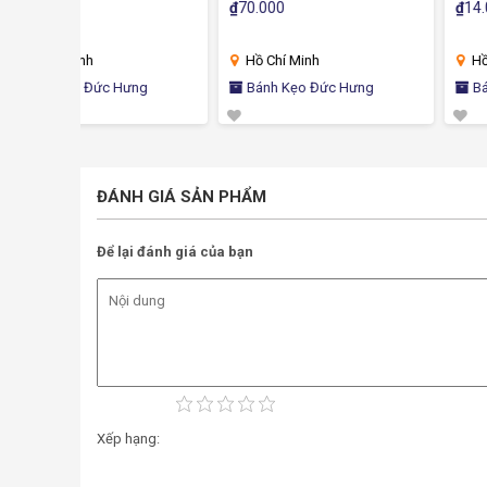
ưỡng
Trọn Vẹn
Healthy Dinh Dưỡng
₫
70.000
₫
14.000
Hồ Chí Minh
Hồ Chí Minh
ng
Bánh Kẹo Đức Hưng
Bánh Kẹo Đức Hưng
ĐÁNH GIÁ SẢN PHẨM
Để lại đánh giá của bạn
Xếp hạng: