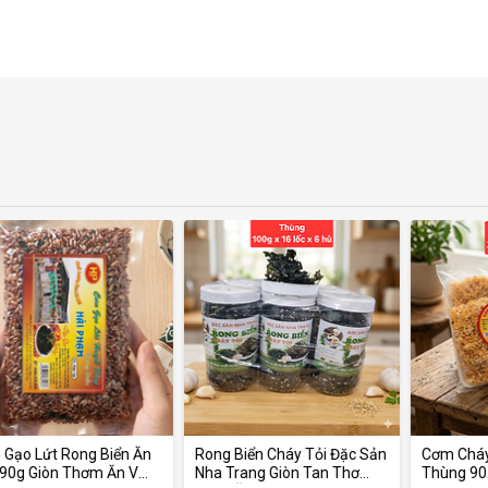
hỏi vòng xoáy tài chính
Ăn
Rong Biển Cháy Tỏi Đặc Sản
Cơm Cháy Chà Bông Paris
ặt
Nha Trang Giòn Tan Thơm
Thùng 90 Khay Giòn Tan