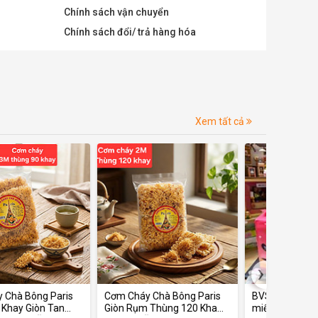
Chính sách vận chuyển
Chính sách đổi/ trả hàng hóa
Xem tất cả
›
Cơm Cháy Chà Bông Paris
BVS quần Momcare gói 10
B
Giòn Rụm Thùng 120 Khay
miếng
m