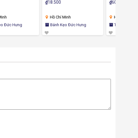
Đặc Sản Ăn Vặt Thơm Ngon
₫
18.500
₫
60.000
₫
Hấp Dẫn
Hồ Chí Minh
Hà Nội
Bánh Kẹo Đức Hưng
Thanh Hải SEA Shop