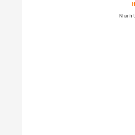
H
Nhanh t