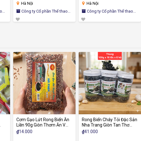
Hà Nội
Hà Nội
Công ty Cổ phần Thể thao
Công ty Cổ phần Thể thao
Quốc tế LOTUS
Quốc tế LOTUS
Q
Cơm Gạo Lứt Rong Biển Ăn
Rong Biển Cháy Tỏi Đặc Sản
Liền 90g Giòn Thơm Ăn Vặt
Nha Trang Giòn Tan Thơm
Healthy Dinh Dưỡng
Ngon Ăn Liền
₫
14.000
₫
41.000