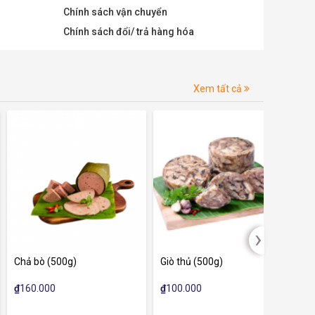
Chính sách vận chuyển
Chính sách đổi/ trả hàng hóa
Xem tất cả
›
hả bò (500g)
Giò thủ (500g)
Giò da
160.000
₫
100.000
₫
100.