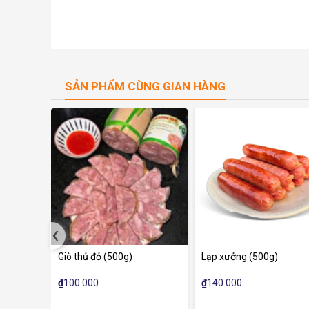
SẢN PHẨM CÙNG GIAN HÀNG
‹
Giò thủ đỏ (500g)
Lạp xưởng (500g)
₫
100.000
₫
140.000