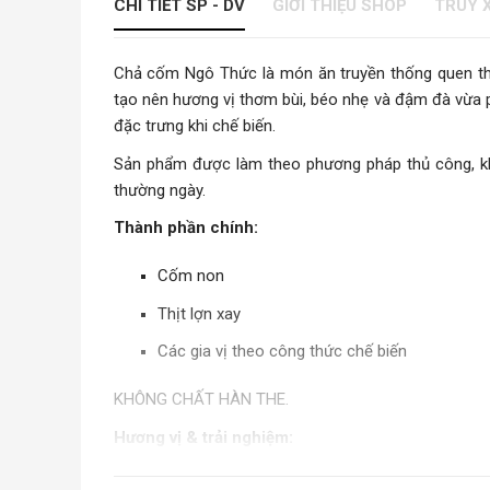
CHI TIẾT SP - DV
GIỚI THIỆU SHOP
TRUY 
Chả cốm Ngô Thức là món ăn truyền thống quen thu
tạo nên hương vị thơm bùi, béo nhẹ và đậm đà vừa
đặc trưng khi chế biến.
Sản phẩm được làm theo phương pháp thủ công, kh
thường ngày.
Thành phần chính:
Cốm non
Thịt lợn xay
Các gia vị theo công thức chế biến
KHÔNG CHẤT HÀN THE.
Hương vị & trải nghiệm:
Chả cốm Ngô Thức mang đến: