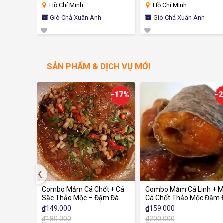
Hồ Chí Minh
Hồ Chí Minh
Giò Chả Xuân Anh
Giò Chả Xuân Anh
SẢN PHẨM & DỊCH VỤ MỚI
-17%
-21
‹
ộc
Combo Mắm Cá Chốt + Cá
Combo Mắm Cá Linh + Mắ
guyên
Sặc Thảo Mộc – Đậm Đà
Cá Chốt Thảo Mộc Đậm Đà
hảo
Hương Vị Miền Tây
Hương Vị Miền Tây
₫
149.000
₫
159.000
ắm &
₫
180.000
₫
200.000