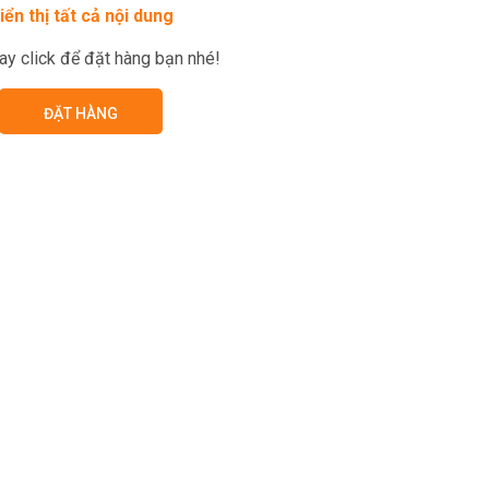
iển thị tất cả nội dung
ay click để đặt hàng bạn nhé!
ĐẶT HÀNG
àng nhẹ, bên trong mềm, dẻo và giữ trọn mùi cốm.
ềm của chả