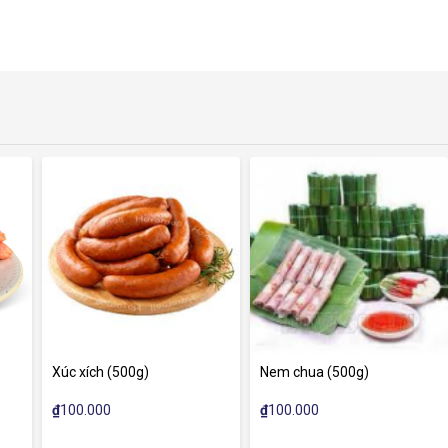
Xúc xích (500g)
Nem chua (500g)
C
₫
100.000
₫
100.000
₫