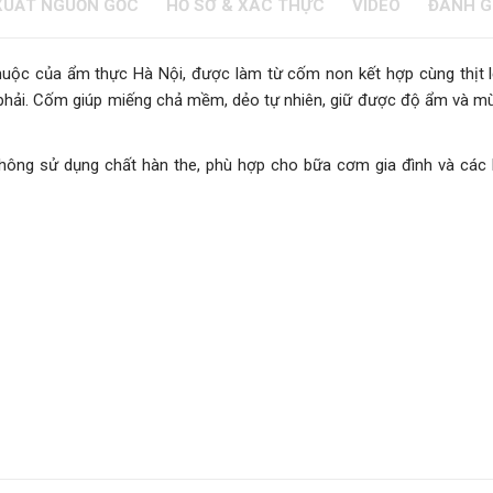
XUẤT NGUỒN GỐC
HỒ SƠ & XÁC THỰC
VIDEO
ĐÁNH G
ộc của ẩm thực Hà Nội, được làm từ cốm non kết hợp cùng thịt l
 phải. Cốm giúp miếng chả mềm, dẻo tự nhiên, giữ được độ ẩm và m
ông sử dụng chất hàn the, phù hợp cho bữa cơm gia đình và các