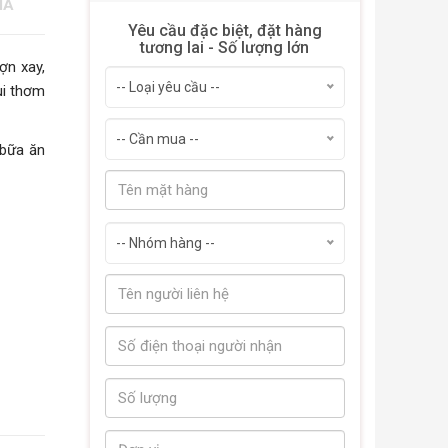
IÁ
Yêu cầu đặc biệt, đặt hàng
tương lai - Số lượng lớn
ợn xay,
-- Loại yêu cầu --
ùi thơm
-- Cần mua --
 bữa ăn
-- Nhóm hàng --