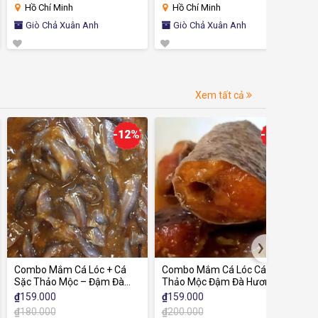
Hồ Chí Minh
Hồ Chí Minh
Hồ C
Giò Chả Xuân Anh
Giò Chả Xuân Anh
Giò
Xem tất cả
-12%
-21%
›
Combo Mắm Cá Lóc + Cá
Combo Mắm Cá Lóc Cá Linh
Mật 
Sặc Thảo Mộc – Đậm Đà
Thảo Mộc Đậm Đà Hương Vị
Cẩm 
Hương Vị Miền Tây
Miền Tây
Tự N
₫
159.000
₫
159.000
₫
23
Rừn
₫
180.000
₫
200.000
₫
30