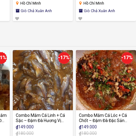
Hồ Chí Minh
Hồ Chí Minh
Giò Chả Xuân Anh
Giò Chả Xuân Anh
%
-17%
-17%
m
Combo Mắm Cá Linh + Cá
Combo Mắm Cá Lóc + Cá
Sặc – Đậm Đà Hương Vị
Chốt – Đậm Đà Đặc Sản
Miền Tây
Miền Tây
₫
149.000
₫
149.000
₫
180.000
₫
180.000