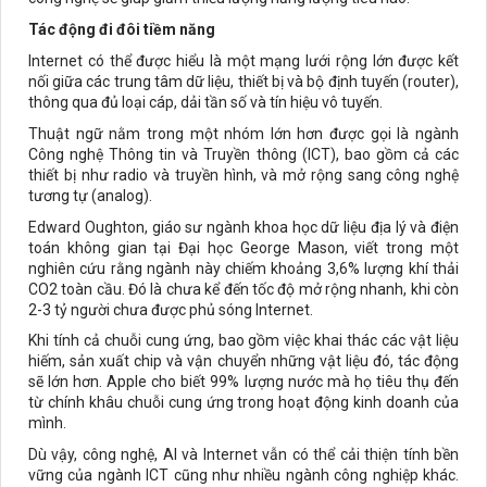
Tác động đi đôi tiềm năng
Internet có thể được hiểu là một mạng lưới rộng lớn được kết
nối giữa các trung tâm dữ liệu, thiết bị và bộ định tuyến (router),
thông qua đủ loại cáp, dải tần số và tín hiệu vô tuyến.
Thuật ngữ nằm trong một nhóm lớn hơn được gọi là ngành
Công nghệ Thông tin và Truyền thông (ICT), bao gồm cả các
thiết bị như radio và truyền hình, và mở rộng sang công nghệ
tương tự (analog).
Edward Oughton, giáo sư ngành khoa học dữ liệu địa lý và điện
toán không gian tại Đại học George Mason, viết trong một
nghiên cứu rằng ngành này chiếm khoảng 3,6% lượng khí thải
CO2 toàn cầu. Đó là chưa kể đến tốc độ mở rộng nhanh, khi còn
2-3 tỷ người chưa được phủ sóng Internet.
Khi tính cả chuỗi cung ứng, bao gồm việc khai thác các vật liệu
hiếm, sản xuất chip và vận chuyển những vật liệu đó, tác động
sẽ lớn hơn. Apple cho biết 99% lượng nước mà họ tiêu thụ đến
từ chính khâu chuỗi cung ứng trong hoạt động kinh doanh của
mình.
Dù vậy, công nghệ, AI và Internet vẫn có thể cải thiện tính bền
vững của ngành ICT cũng như nhiều ngành công nghiệp khác.