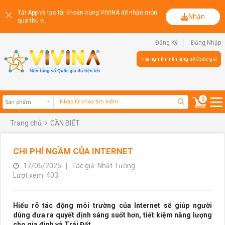
Tải App và tạo tài khoản cùng VIVINA để nhận món
Nhận
quà thú vị.
Đăng Ký
Đăng Nhập
Trải nghiệm nền tảng số Quốc gia
0
Trang chủ
CẦN BIẾT
Sản phẩm
CHI PHÍ NGẦM CỦA INTERNET
17/06/2025
|
Tác giả: Nhật Tường
Lượt xem: 403
Hiểu rõ tác động môi trường của Internet sẽ giúp người
dùng đưa ra quyết định sáng suốt hơn, tiết kiệm năng lượng
cho gia đình và Trái Đất.