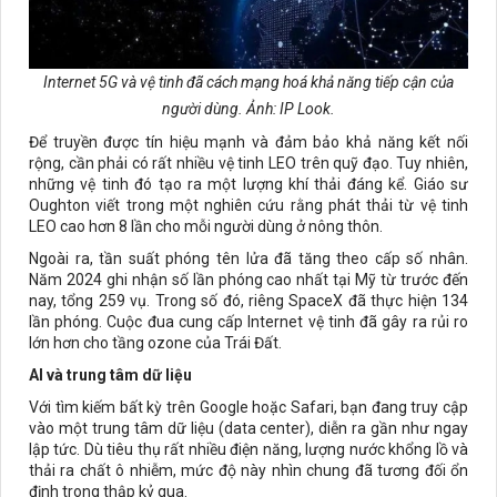
Internet 5G và vệ tinh đã cách mạng hoá khả năng tiếp cận của
người dùng. Ảnh: IP Look.
Để truyền được tín hiệu mạnh và đảm bảo khả năng kết nối
rộng, cần phải có rất nhiều vệ tinh LEO trên quỹ đạo. Tuy nhiên,
những vệ tinh đó tạo ra một lượng khí thải đáng kể. Giáo sư
Oughton viết trong một nghiên cứu rằng phát thải từ vệ tinh
LEO cao hơn 8 lần cho mỗi người dùng ở nông thôn.
Ngoài ra, tần suất phóng tên lửa đã tăng theo cấp số nhân.
Năm 2024 ghi nhận số lần phóng cao nhất tại Mỹ từ trước đến
nay, tổng 259 vụ. Trong số đó, riêng SpaceX đã thực hiện 134
lần phóng. Cuộc đua cung cấp Internet vệ tinh đã gây ra rủi ro
lớn hơn cho tầng ozone của Trái Đất.
AI và trung tâm dữ liệu
Với tìm kiếm bất kỳ trên Google hoặc Safari, bạn đang truy cập
vào một trung tâm dữ liệu (data center), diễn ra gần như ngay
lập tức. Dù tiêu thụ rất nhiều điện năng, lượng nước khổng lồ và
thải ra chất ô nhiễm, mức độ này nhìn chung đã tương đối ổn
định trong thập kỷ qua.