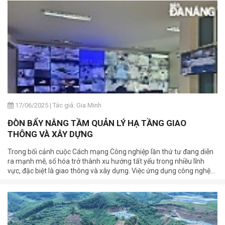
17/06/2025
|
Tác giả: Gia Minh
ĐÒN BẨY NÂNG TẦM QUẢN LÝ HẠ TẦNG GIAO
THÔNG VÀ XÂY DỰNG
Trong bối cảnh cuộc Cách mạng Công nghiệp lần thứ tư đang diễn
ra mạnh mẽ, số hóa trở thành xu hướng tất yếu trong nhiều lĩnh
vực, đặc biệt là giao thông và xây dựng. Việc ứng dụng công nghệ
số không chỉ giúp nâng cao hiệu quả quản lý, tiết kiệm chi phí mà
còn góp phần thúc đẩy phát triển bền vững, bảo vệ môi trường và
nâng cao chất lượng cuộc sống người dân.