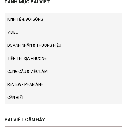
DANH MỤC BÀI VIẾT
KINH TẾ & ĐỜI SỐNG
VIDEO
DOANH NHÂN & THƯƠNG HIỆU
TIẾP THỊ ĐỊA PHƯƠNG
CUNG CẦU & VIỆC LÀM
REVIEW - PHẢN ÁNH
CẦN BIẾT
BÀI VIẾT GẦN ĐÂY