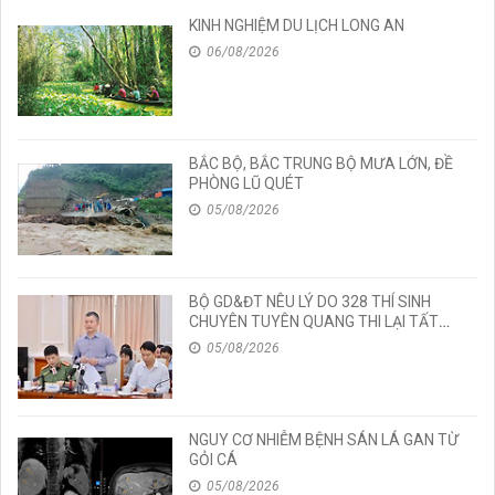
KINH NGHIỆM DU LỊCH LONG AN
06/08/2026
BẮC BỘ, BẮC TRUNG BỘ MƯA LỚN, ĐỀ
PHÒNG LŨ QUÉT
05/08/2026
BỘ GD&ĐT NÊU LÝ DO 328 THÍ SINH
CHUYÊN TUYÊN QUANG THI LẠI TẤT
CẢ CÁC MÔN TỐT NGHIỆP
05/08/2026
NGUY CƠ NHIỄM BỆNH SÁN LÁ GAN TỪ
GỎI CÁ
05/08/2026