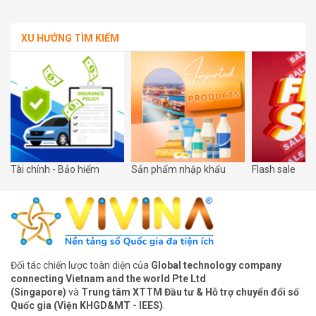
môn tốt nghiệp
hòa nhịp cùng
số quốc gia
XU HƯỚNG TÌM KIẾM
Tài chính - Bảo hiểm
Sản phẩm nhập khẩu
Flash sale
Đối tác chiến lược toàn diện của
Global technology company
connecting Vietnam and the world Pte Ltd
(Singapore)
và
Trung tâm XTTM Đầu tư & Hỗ trợ chuyển đổi số
Quốc gia (Viện KHGD&MT - IEES)
.