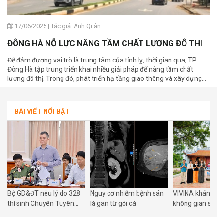
17/06/2025
|
Tác giả: Anh Quân
ĐÔNG HÀ NỖ LỰC NÂNG TẦM CHẤT LƯỢNG ĐÔ THỊ
Để đảm đương vai trò là trung tâm của tỉnh lỵ, thời gian qua, TP.
Đông Hà tập trung triển khai nhiều giải pháp để nâng tầm chất
lượng đô thị. Trong đó, phát triển hạ tầng giao thông và xây dựng
văn minh đô thị là hai trụ cột quan trọng tạo nên diện mạo mới cho
thành phố.
BÀI VIẾT NỔI BẬT
Bộ GD&ĐT nêu lý do 328
Nguy cơ nhiễm bệnh sán
VIVINA khánh 
g
thí sinh Chuyên Tuyên
lá gan từ gỏi cá
không gian số
Quang thi lại tất cả các
Phú Xuyên: Đư