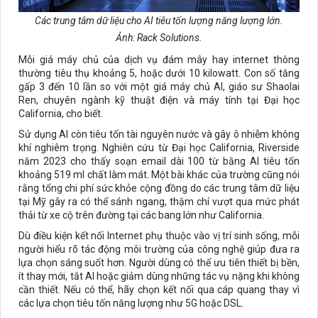
Các trung tâm dữ liệu cho AI tiêu tốn lượng năng lượng lớn.
Ảnh: Rack Solutions.
Mỗi giá máy chủ của dịch vụ đám mây hay internet thông
thường tiêu thụ khoảng 5, hoặc dưới 10 kilowatt. Con số tăng
gấp 3 đến 10 lần so với một giá máy chủ AI, giáo sư Shaolai
Ren, chuyên ngành kỹ thuật điện và máy tính tại Đại học
California, cho biết.
Sử dụng AI còn tiêu tốn tài nguyên nước và gây ô nhiễm không
khí nghiêm trọng. Nghiên cứu từ Đại học California, Riverside
năm 2023 cho thấy soạn email dài 100 từ bằng AI tiêu tốn
khoảng 519 ml chất làm mát. Một bài khác của trường cũng nói
rằng tổng chi phí sức khỏe cộng đồng do các trung tâm dữ liệu
tại Mỹ gây ra có thể sánh ngang, thậm chí vượt qua mức phát
thải từ xe cộ trên đường tại các bang lớn như California.
Dù điều kiện kết nối Internet phụ thuộc vào vị trí sinh sống, mỗi
người hiểu rõ tác động môi trường của công nghệ giúp đưa ra
lựa chọn sáng suốt hơn. Người dùng có thể ưu tiên thiết bị bền,
ít thay mới, tắt AI hoặc giảm dùng những tác vụ nặng khi không
cần thiết. Nếu có thể, hãy chọn kết nối qua cáp quang thay vì
các lựa chọn tiêu tốn năng lượng như 5G hoặc DSL.