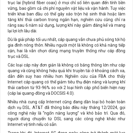
trục lai (hybrid fiber coax) ở mọi chỉ số liên quan đến tính bền
vững, bao gồm cả chi phí nguyên vật liệu và vận hành. Tuy việc
triển khai ban đầu có thể gây xáo trộn hệ sinh thái hoặc làm
tăng khí thải carbon trong ngắn hạn, nghiên cứu cũng chỉ ra
rằng sau 6 năm sử dụng, lượng khí này giảm đáng kể và mang
lại lợi ích lâu dài.
Dù là giải pháp tối ưu nhất, cáp quang vẫn chưa phủ sóng tới hộ
gia đình nông thôn. Nhiều người một là không có khả năng tiếp
cận, hai là vẫn chọn dùng mạng truyền thống như cáp đồng
trục và DSL.
Các loại cáp này đơn giản là không có băng thông lớn như cáp
quang và cũng không hiệu quả khi truyền tải ở khoảng cách xa,
dẫn đến suy hao nhiều hơn. Nghiên cứu của FBA cho thấy
Internet cáp quang có thể giảm tiêu thụ điện năng và lượng khí
thải carbon từ 93-96% so với 2 loại hình cáp phổ biến hiện nay
(cáp lai quang-đồng và DOCSIS 4.0).
Nhiều nhà cung cấp Internet cũng đang dần loại bỏ hoàn toàn
dịch vụ DSL. AT&T đã thông báo điều này tháng 12/2024, gọi
công nghệ này là “ngốn năng lượng” và khó bảo trì. Qua đó,
người dùng chuyển từ DSL sang các công nghệ khác như
Internet vệ tinh nếu có sẵn.
Trong khi đó, Internet 5G đang ngày càng trở thành một lựa