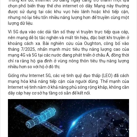
chọn phổ biến thay thế cho internet có dây. Mạng này thường
được sử dụng tại các khu vực hẻo lánh hoặc khó tiếp cận,
nhưng nó lại tiêu tốn nhiều năng lượng hơn để truyền cùng một
lượng dữ liệu.
Vì 5G dựa vào các dải tần số thay vì truyền trực tiếp qua cáp,
nên mạng dễ bị tắc nghẽn và mất tín hiệu, đặc biệt khi truyền ở
khoảng cách xa. Bài nghiên cứu của Oughton, công bố vào
tháng 7/2025, nhấn mạnh mức tiêu thụ năng lượng cao của
mạng 4G và 5G tại các nước đang phát triển ở châu Á, đồng thời
chỉ ra rằng hộ gia đình ở vùng nông thôn tiêu thụ năng lượng
nhiều hơn so với hộ ở đô thị.
Giống như Internet 5G, các vệ tinh quỹ đạo thấp (LEO) đã cách
mạng hóa khả năng tiếp cận của người dùng. Thế mạnh của
Internet vệ tinh nằm ở khả năng phủ sóng rộng khắp, không cần
dây cáp hay cơ sở hạ tầng có sẵn để kết nối.