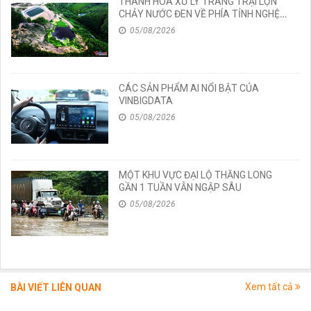
THANH HÓA XỬ LÝ TRANG TRẠI LỢN
CHẢY NƯỚC ĐEN VỀ PHÍA TỈNH NGHỆ
AN
05/08/2026
CÁC SẢN PHẨM AI NỔI BẬT CỦA
VINBIGDATA
05/08/2026
MỘT KHU VỰC ĐẠI LỘ THĂNG LONG
GẦN 1 TUẦN VẪN NGẬP SÂU
05/08/2026
Xem tất cả
BÀI VIẾT LIÊN QUAN