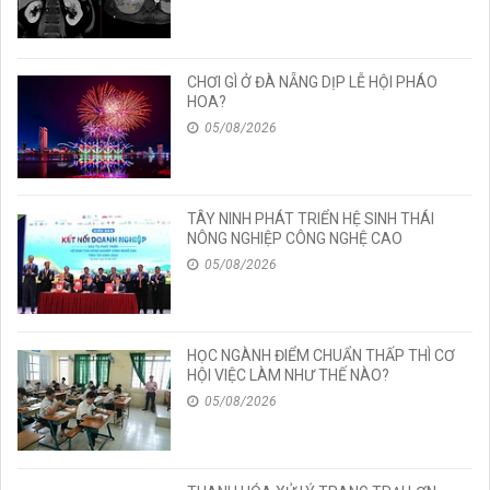
CHƠI GÌ Ở ĐÀ NẴNG DỊP LỄ HỘI PHÁO
HOA?
05/08/2026
TÂY NINH PHÁT TRIỂN HỆ SINH THÁI
NÔNG NGHIỆP CÔNG NGHỆ CAO
05/08/2026
HỌC NGÀNH ĐIỂM CHUẨN THẤP THÌ CƠ
HỘI VIỆC LÀM NHƯ THẾ NÀO?
05/08/2026