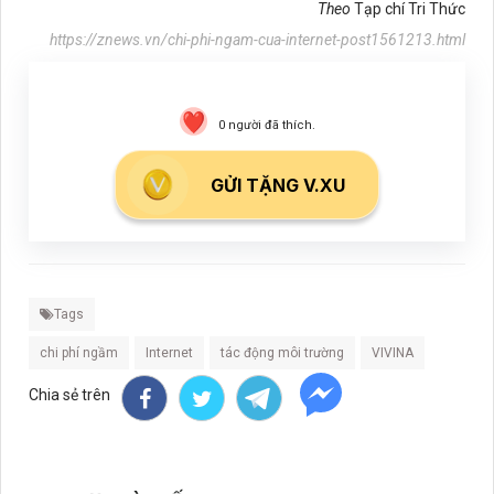
Theo
Tạp chí Tri Thức
https://znews.vn/chi-phi-ngam-cua-internet-post1561213.html
0
người đã thích.
GỬI TẶNG V.XU
Tags
chi phí ngầm
Internet
tác động môi trường
VIVINA
Chia sẻ trên