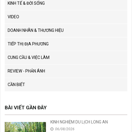
KINH TẾ & ĐỜI SỐNG
VIDEO
DOANH NHÂN & THƯƠNG HIỆU
TIẾP THỊ ĐỊA PHƯƠNG
CUNG CẦU & VIỆC LÀM
REVIEW - PHẢN ÁNH
CẦN BIẾT
BÀI VIẾT GẦN ĐÂY
KINH NGHIỆM DU LỊCH LONG AN
06/08/2026