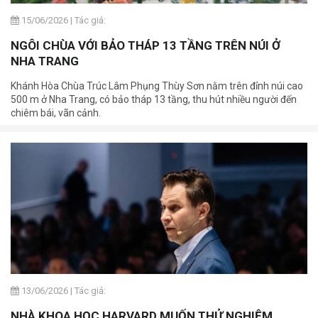
15/06/2026
|
Tác giả:
NGÔI CHÙA VỚI BẢO THÁP 13 TẦNG TRÊN NÚI Ở
NHA TRANG
Khánh Hòa Chùa Trúc Lâm Phụng Thùy Sơn nằm trên đỉnh núi cao
500 m ở Nha Trang, có bảo tháp 13 tầng, thu hút nhiều người đến
chiêm bái, vãn cảnh.
13/06/2026
|
Tác giả:
NHÀ KHOA HỌC HARVARD MUỐN THỬ NGHIỆM