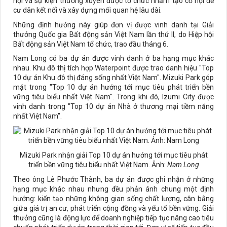
hội và sự kiện thường xuyên được tổ chức nhằm tạo cơ hội để
cư dân kết nối và xây dựng mối quan hệ lâu dài.
Những định hướng này giúp đơn vị được vinh danh tại Giải
thưởng Quốc gia Bất động sản Việt Nam lần thứ II, do Hiệp hội
Bất động sản Việt Nam tổ chức, trao đầu tháng 6.
Nam Long có ba dự án được vinh danh ở ba hạng mục khác
nhau. Khu đô thị tích hợp Waterpoint được trao danh hiệu "Top
10 dự án Khu đô thị đáng sống nhất Việt Nam". Mizuki Park góp
mặt trong "Top 10 dự án hướng tới mục tiêu phát triển bền
vững tiêu biểu nhất Việt Nam". Trong khi đó, Izumi City được
vinh danh trong "Top 10 dự án Nhà ở thương mại tiềm năng
nhất Việt Nam".
Mizuki Park nhận giải Top 10 dự án hướng tới mục tiêu phát
triển bền vững tiêu biểu nhất Việt Nam. Ảnh:
Nam Long
Theo ông Lê Phước Thành, ba dự án được ghi nhận ở những
hạng mục khác nhau nhưng đều phản ánh chung một định
hướng: kiến tạo những không gian sống chất lượng, cân bằng
giữa giá trị an cư, phát triển cộng đồng và yếu tố bền vững. Giải
thưởng cũng là động lực để doanh nghiệp tiếp tục nâng cao tiêu