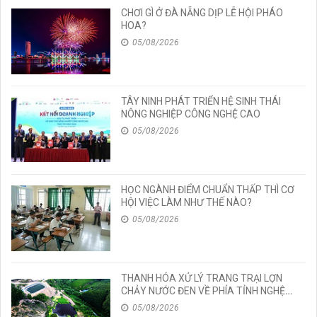
CHƠI GÌ Ở ĐÀ NẴNG DỊP LỄ HỘI PHÁO
HOA?
05/08/2026
TÂY NINH PHÁT TRIỂN HỆ SINH THÁI
NÔNG NGHIỆP CÔNG NGHỆ CAO
05/08/2026
HỌC NGÀNH ĐIỂM CHUẨN THẤP THÌ CƠ
HỘI VIỆC LÀM NHƯ THẾ NÀO?
05/08/2026
THANH HÓA XỬ LÝ TRANG TRẠI LỢN
CHẢY NƯỚC ĐEN VỀ PHÍA TỈNH NGHỆ
AN
05/08/2026