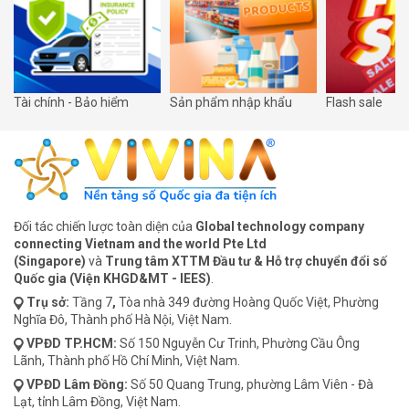
Tài chính - Bảo hiểm
Sản phẩm nhập khẩu
Flash sale
Đối tác chiến lược toàn diện của
Global technology company
connecting Vietnam and the world Pte Ltd
(Singapore)
và
Trung tâm XTTM Đầu tư & Hỗ trợ chuyển đổi số
Quốc gia (Viện KHGD&MT - IEES)
.
Trụ sở:
Tầng 7
,
Tòa nhà 349 đường Hoàng Quốc Việt, Phường
Nghĩa Đô, Thành phố Hà Nội, Việt Nam.
VPĐD
TP.HCM:
Số 150 Nguyễn Cư Trinh, Phường Cầu Ông
Lãnh, Thành phố Hồ Chí Minh, Việt Nam.
VPĐD
Lâm Đồng:
Số 50 Quang Trung, phường Lâm Viên - Đà
Lạt, tỉnh Lâm Đồng, Việt Nam.