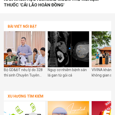
THUỐC 'CẢI LÃO HOÀN ĐỒNG'
BÀI VIẾT NỔI BẬT
Bộ GD&ĐT nêu lý do 328
Nguy cơ nhiễm bệnh sán
VIVINA khánh 
g
thí sinh Chuyên Tuyên
lá gan từ gỏi cá
không gian số
Quang thi lại tất cả các
Phú Xuyên: Đư
môn tốt nghiệp
hòa nhịp cùng
số quốc gia
XU HƯỚNG TÌM KIẾM