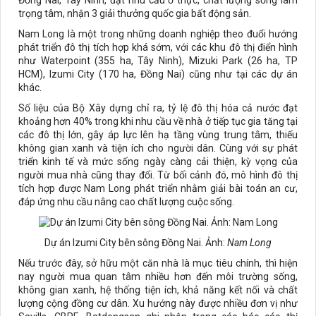
Đồng Nai, Tây Ninh, đặt nhu cầu ở thực, chất lượng sống làm
trọng tâm, nhận 3 giải thưởng quốc gia bất động sản.
Nam Long là một trong những doanh nghiệp theo đuổi hướng
phát triển đô thị tích hợp khá sớm, với các khu đô thị điển hình
như Waterpoint (355 ha, Tây Ninh), Mizuki Park (26 ha, TP
HCM), Izumi City (170 ha, Đồng Nai) cũng như tại các dự án
khác.
Số liệu của Bộ Xây dựng chỉ ra, tỷ lệ đô thị hóa cả nước đạt
khoảng hơn 40% trong khi nhu cầu về nhà ở tiếp tục gia tăng tại
các đô thị lớn, gây áp lực lên hạ tầng vùng trung tâm, thiếu
không gian xanh và tiện ích cho người dân. Cùng với sự phát
triển kinh tế và mức sống ngày càng cải thiện, kỳ vọng của
người mua nhà cũng thay đổi. Từ bối cảnh đó, mô hình đô thị
tích hợp được Nam Long phát triển nhằm giải bài toán an cư,
đáp ứng nhu cầu nâng cao chất lượng cuộc sống.
Dự án Izumi City bên sông Đồng Nai. Ảnh:
Nam Long
Nếu trước đây, sở hữu một căn nhà là mục tiêu chính, thì hiện
nay người mua quan tâm nhiều hơn đến môi trường sống,
không gian xanh, hệ thống tiện ích, khả năng kết nối và chất
lượng cộng đồng cư dân. Xu hướng này được nhiều đơn vị như