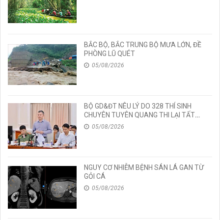
BẮC BỘ, BẮC TRUNG BỘ MƯA LỚN, ĐỀ
PHÒNG LŨ QUÉT
05/08/2026
BỘ GD&ĐT NÊU LÝ DO 328 THÍ SINH
CHUYÊN TUYÊN QUANG THI LẠI TẤT
CẢ CÁC MÔN TỐT NGHIỆP
05/08/2026
NGUY CƠ NHIỄM BỆNH SÁN LÁ GAN TỪ
GỎI CÁ
05/08/2026