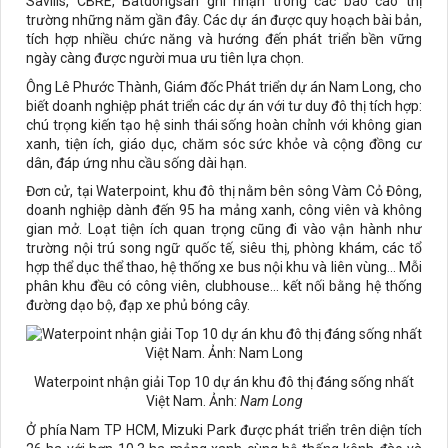
Savills, CBRE, Batdongsan ghi nhận trong các báo cáo thị
trường những năm gần đây. Các dự án được quy hoạch bài bản,
tích hợp nhiều chức năng và hướng đến phát triển bền vững
ngày càng được người mua ưu tiên lựa chọn.
Ông Lê Phước Thành, Giám đốc Phát triển dự án Nam Long, cho
biết doanh nghiệp phát triển các dự án với tư duy đô thị tích hợp:
chú trọng kiến tạo hệ sinh thái sống hoàn chỉnh với không gian
xanh, tiện ích, giáo dục, chăm sóc sức khỏe và cộng đồng cư
dân, đáp ứng nhu cầu sống dài hạn.
Đơn cử, tại Waterpoint, khu đô thị nằm bên sông Vàm Cỏ Đông,
doanh nghiệp dành đến 95 ha mảng xanh, công viên và không
gian mở. Loạt tiện ích quan trọng cũng đi vào vận hành như
trường nội trú song ngữ quốc tế, siêu thị, phòng khám, các tổ
hợp thể dục thể thao, hệ thống xe bus nội khu và liên vùng... Mỗi
phân khu đều có công viên, clubhouse... kết nối bằng hệ thống
đường dạo bộ, đạp xe phủ bóng cây.
Waterpoint nhận giải Top 10 dự án khu đô thị đáng sống nhất
Việt Nam. Ảnh:
Nam Long
Ở phía Nam TP HCM, Mizuki Park được phát triển trên diện tích