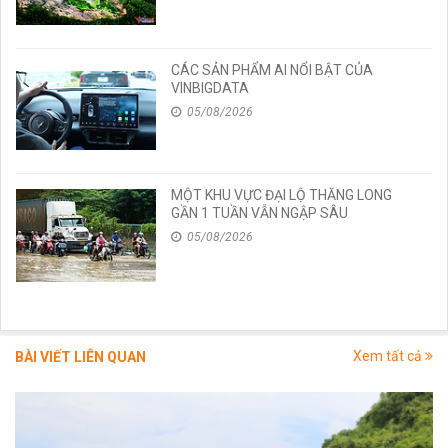
CÁC SẢN PHẨM AI NỔI BẬT CỦA
VINBIGDATA
05/08/2026
MỘT KHU VỰC ĐẠI LỘ THĂNG LONG
GẦN 1 TUẦN VẪN NGẬP SÂU
05/08/2026
Xem tất cả
BÀI VIẾT LIÊN QUAN