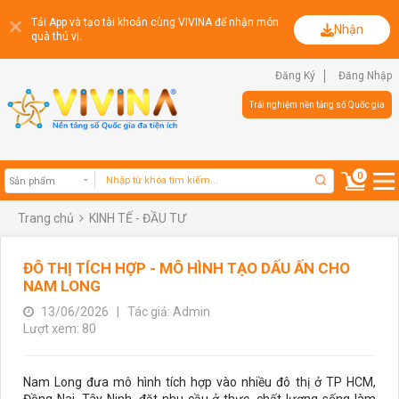
Tải App và tạo tài khoản cùng VIVINA để nhận món
Nhận
quà thú vị.
Đăng Ký
Đăng Nhập
Trải nghiệm nền tảng số Quốc gia
0
Trang chủ
KINH TẾ - ĐẦU TƯ
Sản phẩm
ĐÔ THỊ TÍCH HỢP - MÔ HÌNH TẠO DẤU ẤN CHO
NAM LONG
13/06/2026
|
Tác giả: Admin
Lượt xem: 80
Nam Long đưa mô hình tích hợp vào nhiều đô thị ở TP HCM,