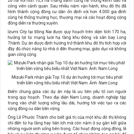
26 ha với hơn 10,3 ha mảng xanh cùng hệ thống kênh đào và
công viên cảnh quan. Sau nhiều năm vận hành, khu đô thị đã
hình thành cộng đồng cư dân ổn định với hơn 4.000 gia đình
cùng hệ thống trường học, thương mại và các hoạt động cộng
đồng diễn ra thường xuyên.
Izumi City tại Đồng Nai được quy hoạch trên diện tích 170 ha,
hưởng lợi từ mạng lưới hạ tầng khu Đông và sân bay Long
Thành. Dự án được định hướng trở thành khu đô thị tích hợp với
đầy đủ chức năng từ nhà ở đến thương mại, giáo dục và không
gian công cộng.
Mizuki Park nhận giải Top 10 dự án hướng tới mục tiêu phát
triển bền vững tiêu biểu nhất Việt Nam. Ảnh:
Nam Long
Điểm chung giữa các dự án này là ưu tiên yếu tố con người
trong quy hoạch. Theo đại diện Nam Long, doanh nghiệp tập
trung vào chất lượng sống lâu dài, hướng tới việc tạo ra các
cộng đồng cư dân bền vững.
Ông Lê Phước Thành cho biết giá trị của một khu đô thị không
chỉ đến từ hạ tầng hay tiện ích mà còn nằm ở sự gắn kết giữa
những người sinh sống bên trong. Các hoạt động cộng đồng, lễ