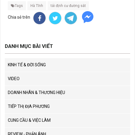
Tags
Hà Tĩnh
tái định cư đường sắt
Chia sẻ trên
DANH MỤC BÀI VIẾT
KINH TẾ & ĐỜI SỐNG
VIDEO
DOANH NHÂN & THƯƠNG HIỆU
TIẾP THỊ ĐỊA PHƯƠNG
CUNG CẦU & VIỆC LÀM
REVIEW - PHẢN ÁNH