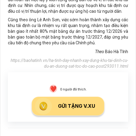
định cư. Nhìn chung, các vị trí được quy hoạch khu tái định cư
đều có vị trí thuận lợi, nhận được sự ủng hộ cao từ người dân.
Cũng theo ông Lê Anh Sơn, việc sớm hoàn thành xây dựng các
khu tái định cư là nhiệm vụ rất quan trọng, nhằm tạo điều kiện
bàn giao ít nhất 80% mặt bằng dự án trước tháng 12/2026 và
bàn giao toàn bộ mặt bằng trước tháng 12/2027, đáp ứng yêu
cầu tiến độ chung theo yêu cầu của Chính phủ.
Theo
Báo Hà Tĩnh
https://baohatinh.vn/ha-tinh-day-nhanh-xay-dung-khu-tai-dinh-cu-
du-an-duong-sat-toc-do-cao-post293011.html
0
người đã thích.
GỬI TẶNG V.XU