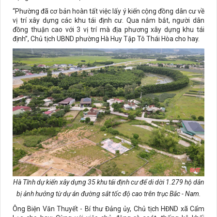
“Phường đã cơ bản hoàn tất việc lấy ý kiến cộng đồng dân cư về
vị trí xây dựng các khu tái định cư. Qua nắm bắt, người dân
đồng thuận cao với 3 vị trí mà địa phương xây dựng khu tái
định”, Chủ tịch UBND phường Hà Huy Tập Tô Thái Hòa cho hay.
Hà Tĩnh dự kiến xây dựng 35 khu tái định cư để di dời 1.279 hộ dân
bị ảnh hưởng từ dự án đường sắt tốc độ cao trên trục Bắc - Nam.
Ông Biện Văn Thuyết - Bí thư Đảng ủy, Chủ tịch HĐND xã Cẩm