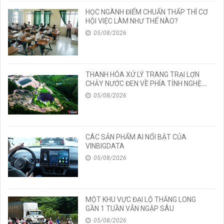
HỌC NGÀNH ĐIỂM CHUẨN THẤP THÌ CƠ
HỘI VIỆC LÀM NHƯ THẾ NÀO?
05/08/2026
THANH HÓA XỬ LÝ TRANG TRẠI LỢN
CHẢY NƯỚC ĐEN VỀ PHÍA TỈNH NGHỆ
AN
05/08/2026
CÁC SẢN PHẨM AI NỔI BẬT CỦA
VINBIGDATA
05/08/2026
MỘT KHU VỰC ĐẠI LỘ THĂNG LONG
GẦN 1 TUẦN VẪN NGẬP SÂU
05/08/2026