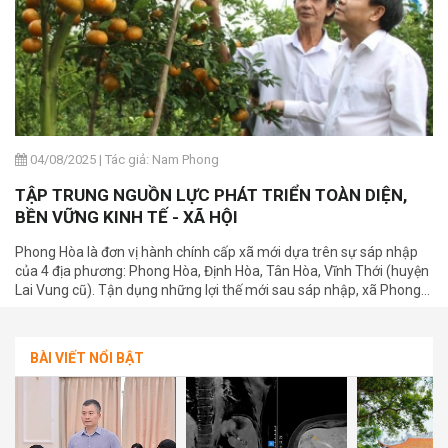
04/08/2025
|
Tác giả: Nam Phong
TẬP TRUNG NGUỒN LỰC PHÁT TRIỂN TOÀN DIỆN,
BỀN VỮNG KINH TẾ - XÃ HỘI
Phong Hòa là đơn vị hành chính cấp xã mới dựa trên sự sáp nhập
của 4 địa phương: Phong Hòa, Định Hòa, Tân Hòa, Vĩnh Thới (huyện
Lai Vung cũ). Tận dụng những lợi thế mới sau sáp nhập, xã Phong
Hòa nhanh chóng kiện toàn bộ máy, đề ra các giải pháp trong phát
triển kinh tế - xã hội theo hướng bền vững.
BÀI VIẾT NỔI BẬT