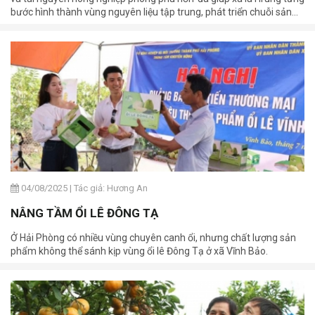
bước hình thành vùng nguyên liệu tập trung, phát triển chuỗi sản
phẩm gắn với chương trình OCOP, mở ra hướng đi bền vững cho
nông nghiệp địa phương.
04/08/2025
|
Tác giả: Hương An
NÂNG TẦM ỔI LÊ ĐÔNG TẠ
Ở Hải Phòng có nhiều vùng chuyên canh ổi, nhưng chất lượng sản
phẩm không thể sánh kịp vùng ổi lê Đông Tạ ở xã Vĩnh Bảo.