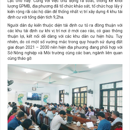
Lạc cho hay: Cùng với việc chủ động rà soát, thống kê khối
lượng GPMB, địa phương đã tổ chức khảo sát, tổ chức họp lấy ý
kiến rộng rãi các hộ dân để thống nhất vị trí xây dựng 4 khu tái
định cư với tổng diện tích 9,2ha.
Người dân dự kiến thuộc diện tái định cư tỏ ra đồng thuận với
các khu tái định cư khi vị trí nơi ở mới cao ráo, có giao thông
thuận lợi, kết nối dễ dàng với các khu dân cư hiện hữu. Tuy
nhiên, do có một số vướng mắc trong quy hoạch sử dụng đất
giai đoạn 2021 – 2030 nên hiện địa phương đang phối hợp với
Sở Nông nghiệp và Môi trường cùng các ban, ngành liên quan
cùng tháo gỡ.