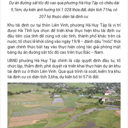
Dự án đường sắt tốc độ cao qua phường Hà Huy Tập có chiều dài
9,1km, dự kiến ảnh hưởng tới 1.028 thửa đất, diện tích 71ha, có
207 hộ thuộc diện tái định cư.
Khu tái định cư tại thôn Liên Vinh, phường Hà Huy Tập là vị trí
được Hà Tĩnh lựa chọn để triển khai thực hiện khu tái định cư
đầu tiên của tỉnh để cùng với các tỉnh, thành phố khác trên cả
nước, tổ chức lễ khởi công vào ngày 19/8 – đánh dấu “mốc” thời
gian chính thức bắt tay vào thực hiện công tác giải phóng mặt
bằng dự án đường sắt tốc độ cao trên trục Bắc – Nam.
UBND phường Hà Huy Tập chính là cấp quyết định đầu tư, tổ
chức lập, thẩm định, phê duyệt và triển khai thực hiện dự án khu
tái định cư ở thôn Liên Vinh. Qua quá trình rà soát, kiểm tra khu
tái định cư có diện tích 3,6ha, dự kiến bố trí 57 lô đất.