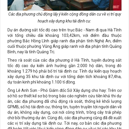
Các địa phương chủ động lấy ý kiến cộng đồng dân cư về vị trí quy
hoạch xây dựng khu tái định cư.
Dự án đường sắt tốc độ cao trên trục Bắc - Nam đi qua Hà Tĩnh
với tổng chiều dài khoảng 103,42km, với điểm đầu thuộc
phường Bắc Hồng Lĩnh giáp ranh địa phận tỉnh Nghệ An, điểm
cuối thuộc phường Vũng Áng giáp ranh với địa phận tỉnh Quảng
Bình, nay là tỉnh Quảng Trị.
Theo rà soát của các địa phương ở Hà Tĩnh, tuyến đường sắt
tốc độ cao dự kiến ảnh hưởng gần 2.000 hộ dân, trong đó
khoảng 1.279 hộ phải bố trí tái định cư. Tỉnh dự kiến quy hoạch
xây dựng 35 khu tái định cư với tổng diện tích khoảng 87,4ha,
dự toán kinh phí khoảng 1.100 tỉ đồng.
Ông Lê Anh Sơn - Phó Giám đốc Sở Xây dựng cho hay: Trên cơ
sở hồ sơ thiết kế sơ bộ trong báo cáo nghiên cứu tiền khả thi dự
án, các địa phương đã chủ động rà soát, thống kê khối lượng
GPMB, số hộ tái định cư; thông tin, tuyên truyền tới người dân về
dự án, không xây dựng, cơi nới công trình, trồng cây trái phép
chờ bồi thường dự án. Cùng đó, các địa phương cũng đã đề xuất
các vị trí xây dựng tái định cư. Tới nay, cơ bản các địa phương
đã hoàn tất việc lấy ý kiến cộng đồng dân cư về vị trí các khu tái