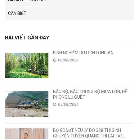
CẦN BIẾT
BÀI VIẾT GẦN ĐÂY
KINH NGHIỆM DU LỊCH LONG AN
06/08/2026
BẮC BỘ, BẮC TRUNG BỘ MƯA LỚN, ĐỀ
PHÒNG LŨ QUÉT
05/08/2026
BỘ GD&ĐT NÊU LÝ DO 328 THÍ SINH
CHUYÊN TUYÊN QUANG THI LẠI TẤT