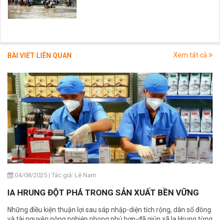
Xem tất cả
BÀI VIẾT LIÊN QUAN
04/08/2025
|
Tác giả: Lê Nam
IA HRUNG ĐỘT PHÁ TRONG SẢN XUẤT BỀN VỮNG
Những điều kiện thuận lợi sau sáp nhập-diện tích rộng, dân số đông
và tài nguyên nông nghiệp phong phú hơn-đã giúp xã Ia Hrung từng