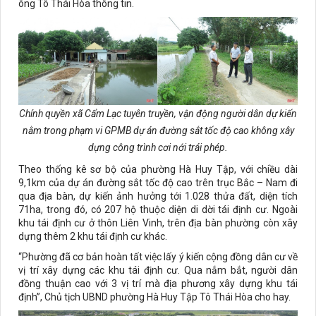
ông Tô Thái Hòa thông tin.
Chính quyền xã Cẩm Lạc tuyên truyền, vận động người dân dự kiến
nằm trong phạm vi GPMB dự án đường sắt tốc độ cao không xây
dựng công trình cơi nới trái phép.
Theo thống kê sơ bộ của phường Hà Huy Tập, với chiều dài
9,1km của dự án đường sắt tốc độ cao trên trục Bắc – Nam đi
qua địa bàn, dự kiến ảnh hưởng tới 1.028 thửa đất, diện tích
71ha, trong đó, có 207 hộ thuộc diện di dời tái định cư. Ngoài
khu tái định cư ở thôn Liên Vinh, trên địa bàn phường còn xây
dựng thêm 2 khu tái định cư khác.
“Phường đã cơ bản hoàn tất việc lấy ý kiến cộng đồng dân cư về
vị trí xây dựng các khu tái định cư. Qua nắm bắt, người dân
đồng thuận cao với 3 vị trí mà địa phương xây dựng khu tái
định”, Chủ tịch UBND phường Hà Huy Tập Tô Thái Hòa cho hay.