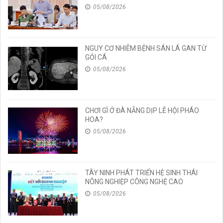
CẢ CÁC MÔN TỐT NGHIỆP
05/08/2026
NGUY CƠ NHIỄM BỆNH SÁN LÁ GAN TỪ
GỎI CÁ
05/08/2026
CHƠI GÌ Ở ĐÀ NẴNG DỊP LỄ HỘI PHÁO
HOA?
05/08/2026
TÂY NINH PHÁT TRIỂN HỆ SINH THÁI
NÔNG NGHIỆP CÔNG NGHỆ CAO
05/08/2026