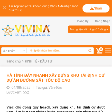
Tải App và tạo tài khoản cùng VIVINA để nhận món
Nhận
quà thú vị.
Đăng Ký
Đăng Nhập
Trải nghiệm nền tảng số Quốc gia
0
Trang chủ
KINH TẾ - ĐẦU TƯ
Sản phẩm
HÀ TĨNH ĐẨY NHANH XÂY DỰNG KHU TÁI ĐỊNH CƯ
DỰ ÁN ĐƯỜNG SẮT TỐC ĐỘ CAO
04/08/2025
|
Tác giả: Văn Đức
Lượt xem: 552
Việc chủ động quy hoạch, xây dựng khu tái định cư được