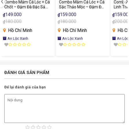
‹
›
Combo Mắm Cá Lóc + Cá
Combo Mắm Cá Lóc + Cá
Combo 
Chốt – Đậm Đà Đặc Sản
Sặc Thảo Mộc – Đậm Đà
Linh Th
Miền Tây
Hương Vị Miền Tây
Hương V
149.000
159.000
159.00
₫
₫
₫
180.000
180.000
200.00
₫
₫
₫
Hồ Chí Minh
Hồ Chí Minh
Hồ Ch
An Lộc Xanh
An Lộc Xanh
An Lộc
ĐÁNH GIÁ SẢN PHẨM
Để lại đánh giá của bạn