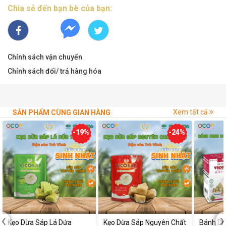
Chia sẻ đến bạn bè của bạn:
Chính sách vận chuyển
Chính sách đổi/ trả hàng hóa
Xem tất cả
SẢN PHẨM CÙNG GIAN HÀNG
-19%
-24%
‹
›
Kẹo Dừa Sáp Lá Dứa
Kẹo Dừa Sáp Nguyên Chất
Bánh Di