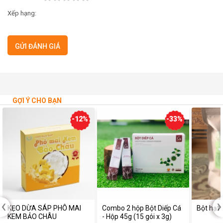
Xếp hạng:
GỢI Ý CHO BẠN
-12%
-33%
‹
›
KẸO DỪA SÁP PHÔ MAI
Combo 2 hộp Bột Diếp Cá
Bột hạt
KEM BẢO CHÂU
- Hộp 45g (15 gói x 3g)