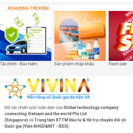
trang trọng tổ chức lễ khánh thành và bàn giao 03 bảng mã QR số
hóa tại các di tích cấp Quốc gia trên địa bàn xã.
XU HƯỚNG TÌM KIẾM
Tài chính - Bảo hiểm
Sản phẩm nhập khẩu
Flash sale
Đối tác chiến lược toàn diện của
Global technology company
connecting Vietnam and the world Pte Ltd
(Singapore)
và
Trung tâm XTTM Đầu tư & Hỗ trợ chuyển đổi số
Quốc gia (Viện KHGD&MT - IEES)
.