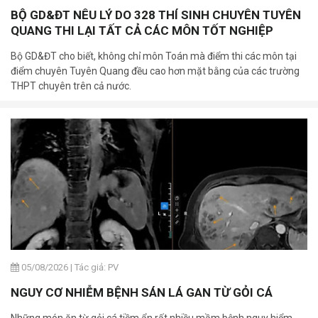
BỘ GD&ĐT NÊU LÝ DO 328 THÍ SINH CHUYÊN TUYÊN
QUANG THI LẠI TẤT CẢ CÁC MÔN TỐT NGHIỆP
Bộ GD&ĐT cho biết, không chỉ môn Toán mà điểm thi các môn tại
điểm chuyên Tuyên Quang đều cao hơn mặt bằng của các trường
THPT chuyên trên cả nước.
05/08/2026
|
Tác giả: PV
NGUY CƠ NHIỄM BỆNH SÁN LÁ GAN TỪ GỎI CÁ
Những món ăn từ gỏi cá tiềm ẩn rất nhiều mầm bệnh nguy hiểm,