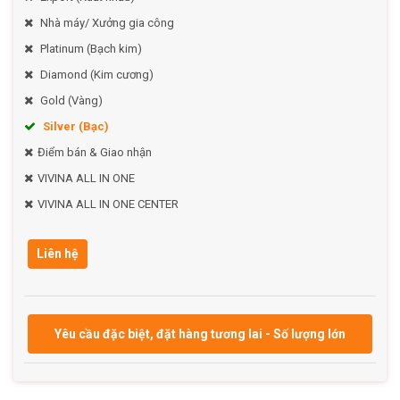
Kẹo dừa sáp mật hoa dừa không chỉ là món ăn vặt thơm
Nhà máy/ Xưởng gia công
ngon mà còn là sản phẩm chăm sóc sức khỏe, mang đến
Platinum (Bạch kim)
trải nghiệm ẩm thực độc đáo từ vùng đất Trà Vinh.
Diamond (Kim cương)
Gold (Vàng)
Silver (Bạc)
Điểm bán & Giao nhận
VIVINA ALL IN ONE
VIVINA ALL IN ONE CENTER
Liên hệ
Yêu cầu đặc biệt, đặt hàng tương lai - Số lượng lớn