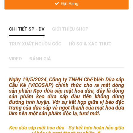
Đặt Hàng
CHI TIẾT SP - DV
GIỚI THIỆU SHOP
TRUY XUẤT NGUỒN GỐC
HỒ SƠ & XÁC THỰC
VIDEO
ĐÁNH GIÁ
Ngày 19/5/2024, Công ty TNHH Chế biến Dừa sáp
Cầu Kè (VICOSAP) chính thức cho ra mắt dòng
sản phẩm Kẹo dừa sáp mật hoa dừa, đây là dòng
sản phẩm kẹo dừa sáp đầu tiên không dùng
đường tinh luyện. Với sự kết hợp giữa vị béo đặc
trưng của dừa sáp và ngọt thanh của mật hoa dừa
làm nên một sản phẩm độc lạ, tươi mới.
Kẹo dừa sáp mật hoa dừa - Sự kết hợp hoàn hảo giữa