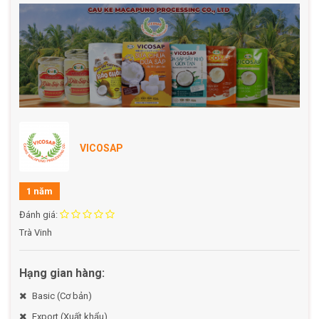
màu hay hương nhân tạo, đảm bảo an toàn và tự
nhiên.
Hàm lượng mạch nha thấp:
Viên kẹo mềm dẻo,
nhanh tan, vị ngọt thanh của mật hoa và béo nhẹ từ
nước cốt dừa.
Lợi ích sức khỏe:
Mật hoa dừa:
Chiết xuất từ hoa dừa tự nhiên, vị ngọt
VICOSAP
dịu, không gắt, giàu khoáng chất như natri, kali,
magie.
1 năm
Cơm dừa sáp:
Chứa chất xơ và vi khoáng tốt cho
Đánh giá:
tim mạch, thần kinh, xương khớp, và hỗ trợ hoạt
Trà Vinh
động cơ bắp.
Không chứa Cholesterol:
Giàu đạm thực vật và bổ
Hạng gian hàng:
sung canxi, phù hợp cho người lớn tuổi.
Basic (Cơ bản)
Ý nghĩa sản phẩm:
Export (Xuất khẩu)