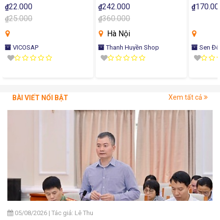
22.000
242.000
170.00
₫
₫
₫
25.000
360.000
₫
₫
Hà Nội
VICOSAP
Thanh Huyền Shop
Sen Đô
Xem tất cả
BÀI VIẾT NỔI BẬT
05/08/2026
|
Tác giả: Lê Thu