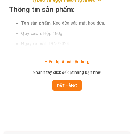
vị béo và ngọt thanh tự nhiên
🌟
Thông tin sản phẩm:
Tên sản phẩm:
Kẹo dừa sáp mật hoa dừa.
Quy cách:
Hộp 180g.
Ngày ra mắt:
19/5/2024.
Đặc điểm nổi bật:
Hiển thị tất cả nội dung
Không dùng đường tinh luyện:
Đây là dòng kẹo
Nhanh tay click để đặt hàng bạn nhé!
dừa sáp đầu tiên không sử dụng đường tinh luyện,
phù hợp cho người kiêng đường hoặc không thích đồ
ĐẶT HÀNG
quá ngọt.
Nguyên liệu đặc sản:
Kết hợp giữa
dừa sáp Trà
Vinh
và
mật hoa dừa Trà Vinh
, tạo nên hương vị
độc đáo, tươi mới.
Thuần chay:
Không bổ sung chất bảo quản, phẩm