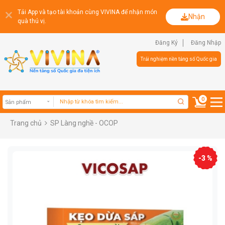
Tải App và tạo tài khoản cùng VIVINA để nhận món
Nhận
quà thú vị.
Đăng Ký
Đăng Nhập
Trải nghiệm nền tảng số Quốc gia
0
Trang chủ
SP Làng nghề - OCOP
Sản phẩm
-3 %