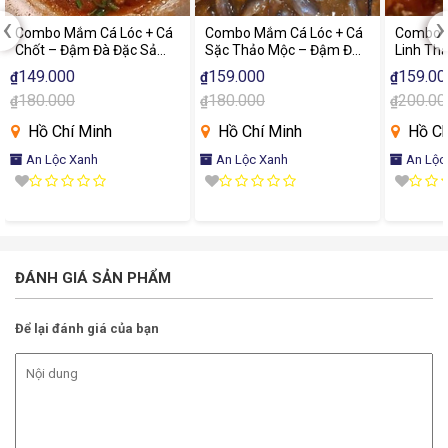
‹
›
Combo Mắm Cá Lóc + Cá
Combo Mắm Cá Lóc + Cá
Combo 
Chốt – Đậm Đà Đặc Sản
Sặc Thảo Mộc – Đậm Đà
Linh Th
Miền Tây
Hương Vị Miền Tây
Hương V
149.000
159.000
159.00
₫
₫
₫
180.000
180.000
200.00
₫
₫
₫
Hồ Chí Minh
Hồ Chí Minh
Hồ Ch
An Lộc Xanh
An Lộc Xanh
An Lộc
ĐÁNH GIÁ SẢN PHẨM
Để lại đánh giá của bạn