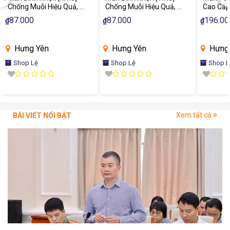
Chống Muỗi Hiệu Quả, Bảo
Chống Muỗi Hiệu Quả, Bảo
Cao Cấp
Vệ Giấc Ngủ
Vệ Giấc Ngủ
Chống M
87.000
87.000
196.00
₫
₫
₫
Bảo Vệ 
Hưng Yên
Hưng Yên
Hưng
Shop Lệ
Shop Lệ
Shop L
Xem tất cả
BÀI VIẾT NỔI BẬT