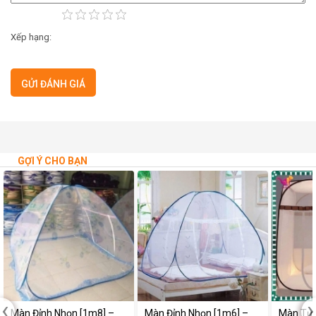
Xếp hạng:
GỢI Ý CHO BẠN
‹
›
Màn Đỉnh Nhọn [1m8] –
Màn Đỉnh Nhọn [1m6] –
Màn Tự 