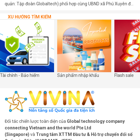
quản: Tập đoàn Globaltech) phối hợp cùng UBND xã Phú Xuyên đã
trang trọng tổ chức lễ khánh thành và bàn giao 03 bảng mã QR số
hóa tại các di tích cấp Quốc gia trên địa bàn xã.
XU HƯỚNG TÌM KIẾM
Tài chính - Bảo hiểm
Sản phẩm nhập khẩu
Flash sale
Đối tác chiến lược toàn diện của
Global technology company
connecting Vietnam and the world Pte Ltd
(Singapore)
và
Trung tâm XTTM Đầu tư & Hỗ trợ chuyển đổi số