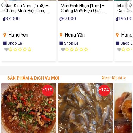
‹
›
Màn Đỉnh Nhọn [1m8] –
Màn Đỉnh Nhọn [1m6] –
Màn Tự 
Chống Muỗi Hiệu Quả, Bảo
Chống Muỗi Hiệu Quả, Bảo
Cao Cấp
Vệ Giấc Ngủ
Vệ Giấc Ngủ
Chống M
87.000
87.000
196.00
₫
₫
₫
Bảo Vệ 
Hưng Yên
Hưng Yên
Hưng
Shop Lệ
Shop Lệ
Shop L
Xem tất cả
SẢN PHẨM & DỊCH VỤ MỚI
-17%
-12%