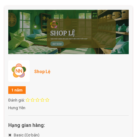
Bảo vệ giấc ngủ khỏi muỗi và côn trùng gây hại.
Tạo không gian ngủ riêng tư, sạch sẽ và thoải mái.
Giúp hạn chế bụi bẩn và côn trùng bay vào khu vực
ngủ.
Thông tin sản phẩm:
Kích thước: 1.8m x 2m.
Xuất xứ: Việt nam.
Nơi sản xuất: Xưởng Nhật Ninh.
Shop Lệ
Địa chỉ: Thôn 4, Xã Nghĩa Trụ, Huyện Văn Giang, Tỉnh
Hưng Yên.
1 năm
Hướng dẫn sử dụng:
Đánh giá:
Hưng Yên
Mở màn và điều chỉnh sao cho phủ kín toàn bộ
giường.
Dùng cơ chế lật để đóng hoặc mở màn khi cần thiết.
Hạng gian hàng:
Khi không sử dụng, xếp gọn theo đúng nếp màn.
Basic (Cơ bản)