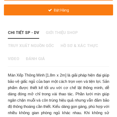
Đặt Hàng
CHI TIẾT SP - DV
GIỚI THIỆU SHOP
TRUY XUẤT NGUỒN GỐC
HỒ SƠ & XÁC THỰC
VIDEO
ĐÁNH GIÁ
Màn Xếp Thông Minh [1.8m x 2m] là giải pháp hiện đại giúp
bảo vệ giấc ngủ của bạn một cách trọn vẹn và tiện lợi. Sản
phẩm được thiết kế tối ưu với cơ chế lật thông minh, dễ
dàng đóng mở chỉ trong vài thao tác. Phần lưới mịn giúp
ngăn chặn muỗi và côn trùng hiệu quả nhưng vẫn đảm bảo
độ thông thoáng cần thiết. Kiểu dáng gọn gàng, phù hợp với
nhiều không gian phòng ngủ khác nhau. Khi không sử