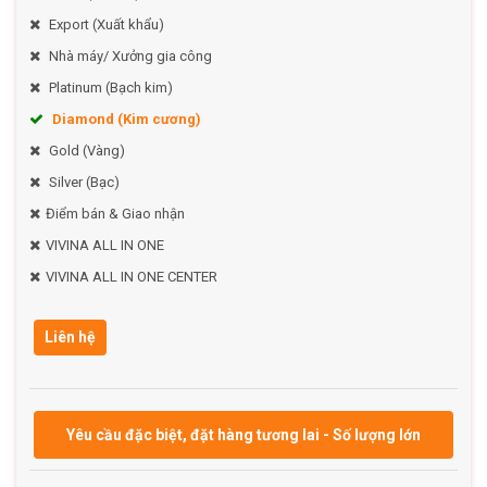
Export (Xuất khẩu)
Bảo quản:
Nhà máy/ Xưởng gia công
Tránh để màn tiếp xúc với vật sắc nhọn.
Platinum (Bạch kim)
Không đặt vật nặng lên màn khi đã xếp gọn.
Diamond (Kim cương)
Vệ sinh nhẹ nhàng bằng khăn ẩm khi cần thiết.
Gold (Vàng)
Liên hệ Shop Lệ để sở hữu
Màn Xếp Thông Minh [1.8m x
Silver (Bạc)
2m] và bảo vệ giấc ngủ của bạn một cách an toàn, tiện lợi
Điểm bán & Giao nhận
ngay hôm nay!
VIVINA ALL IN ONE
VIVINA ALL IN ONE CENTER
Liên hệ
Yêu cầu đặc biệt, đặt hàng tương lai - Số lượng lớn