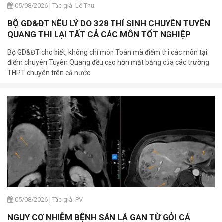
05/08/2026
|
Tác giả: Lê Thu
BỘ GD&ĐT NÊU LÝ DO 328 THÍ SINH CHUYÊN TUYÊN
QUANG THI LẠI TẤT CẢ CÁC MÔN TỐT NGHIỆP
Bộ GD&ĐT cho biết, không chỉ môn Toán mà điểm thi các môn tại
điểm chuyên Tuyên Quang đều cao hơn mặt bằng của các trường
THPT chuyên trên cả nước.
05/08/2026
|
Tác giả: PV
NGUY CƠ NHIỄM BỆNH SÁN LÁ GAN TỪ GỎI CÁ