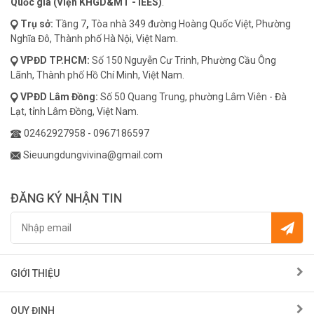
Quốc gia (Viện KHGD&MT - IEES)
.
Trụ sở:
Tầng 7
,
Tòa nhà 349 đường Hoàng Quốc Việt, Phường
Nghĩa Đô, Thành phố Hà Nội, Việt Nam.
VPĐD
TP.HCM:
Số 150 Nguyễn Cư Trinh, Phường Cầu Ông
Lãnh, Thành phố Hồ Chí Minh, Việt Nam.
VPĐD
Lâm Đồng:
Số 50 Quang Trung, phường Lâm Viên - Đà
Lạt, tỉnh Lâm Đồng, Việt Nam.
02462927958
-
0967186597
Sieuungdungvivina@gmail.com
ĐĂNG KÝ NHẬN TIN
GIỚI THIỆU
QUY ĐỊNH