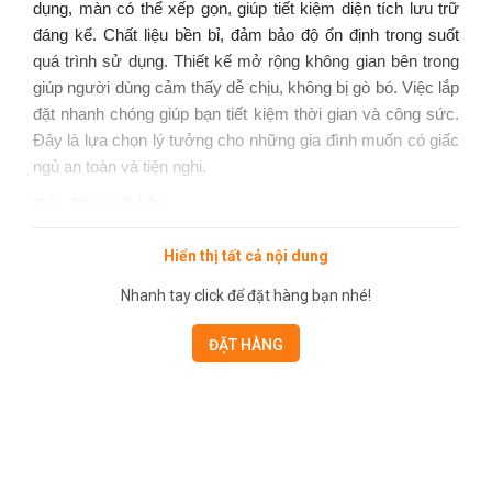
dụng, màn có thể xếp gọn, giúp tiết kiệm diện tích lưu trữ
đáng kể. Chất liệu bền bỉ, đảm bảo độ ổn định trong suốt
quá trình sử dụng. Thiết kế mở rộng không gian bên trong
giúp người dùng cảm thấy dễ chịu, không bị gò bó. Việc lắp
đặt nhanh chóng giúp bạn tiết kiệm thời gian và công sức.
Đây là lựa chọn lý tưởng cho những gia đình muốn có giấc
ngủ an toàn và tiện nghi.
Đặc điểm nổi bật:
Thiết kế lật thông minh, dễ dàng đóng mở và xếp gọn.
Hiển thị tất cả nội dung
Lưới mịn chống muỗi và côn trùng hiệu quả.
Nhanh tay click để đặt hàng bạn nhé!
Không gian bên trong thoáng đãng, không gây bí
bách.
ĐẶT HÀNG
Lắp đặt nhanh chóng, thuận tiện cho người sử dụng.
Phù hợp với nhiều loại giường và không gian phòng
ngủ.
Công dụng: