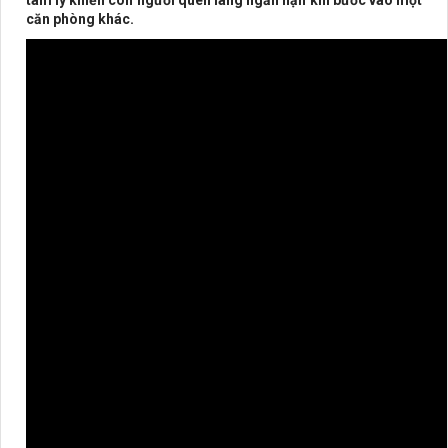
tâm lý khiến con người quên lãng ngắn hạn khi bước vào một
căn phòng khác.