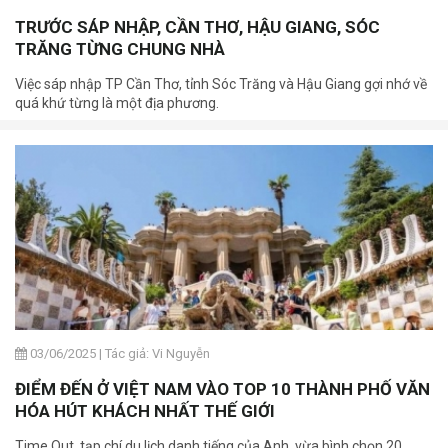
TRƯỚC SÁP NHẬP, CẦN THƠ, HẬU GIANG, SÓC
TRĂNG TỪNG CHUNG NHÀ
Việc sáp nhập TP Cần Thơ, tỉnh Sóc Trăng và Hậu Giang gợi nhớ về
quá khứ từng là một địa phương.
03/06/2025
|
Tác giả: Vi Nguyễn
ĐIỂM ĐẾN Ở VIỆT NAM VÀO TOP 10 THÀNH PHỐ VĂN
HÓA HÚT KHÁCH NHẤT THẾ GIỚI
Time Out, tạp chí du lịch danh tiếng của Anh, vừa bình chọn 20