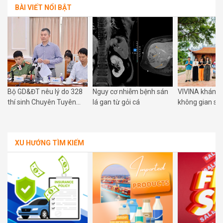
BÀI VIẾT NỔI BẬT
Bộ GD&ĐT nêu lý do 328
Nguy cơ nhiễm bệnh sán
VIVINA khánh 
g
thí sinh Chuyên Tuyên
lá gan từ gỏi cá
không gian số
Quang thi lại tất cả các
Phú Xuyên: Đư
môn tốt nghiệp
hòa nhịp cùng
số quốc gia
XU HƯỚNG TÌM KIẾM