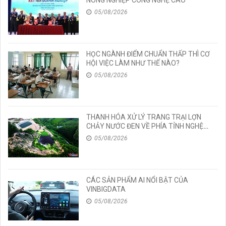
NÔNG NGHIỆP CÔNG NGHỆ CAO
05/08/2026
HỌC NGÀNH ĐIỂM CHUẨN THẤP THÌ CƠ
HỘI VIỆC LÀM NHƯ THẾ NÀO?
05/08/2026
THANH HÓA XỬ LÝ TRANG TRẠI LỢN
CHẢY NƯỚC ĐEN VỀ PHÍA TỈNH NGHỆ
AN
05/08/2026
CÁC SẢN PHẨM AI NỔI BẬT CỦA
VINBIGDATA
05/08/2026