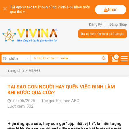
Tải App và tạo tài khoản cùng VIVINA để nhận món
Nhận
quà thú vị.
Đăng Ký
Đăng Nhập
Trải nghiệm nền tảng số Quốc gia
0
Trang chủ
VIDEO
Sản phẩm
TẠI SAO CON NGƯỜI HAY QUÊN VIỆC ĐỊNH LÀM
KHI BƯỚC QUA CỬA?
04/06/2025
|
Tác giả: Science ABC
Lượt xem: 502
Hiệu ứng qua cửa, hay còn gọi "cập nhật vị trí", là hiện tượng