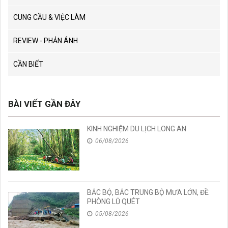
CUNG CẦU & VIỆC LÀM
REVIEW - PHẢN ÁNH
CẦN BIẾT
BÀI VIẾT GẦN ĐÂY
KINH NGHIỆM DU LỊCH LONG AN
06/08/2026
BẮC BỘ, BẮC TRUNG BỘ MƯA LỚN, ĐỀ
PHÒNG LŨ QUÉT
05/08/2026