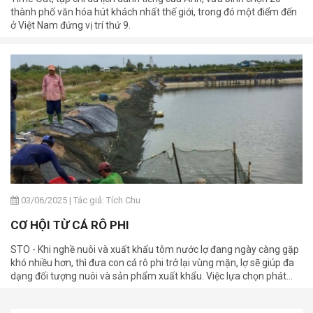
thành phố văn hóa hút khách nhất thế giới, trong đó một điểm đến
ở Việt Nam đứng vị trí thứ 9.
03/06/2025
|
Tác giả: Tích Chu
CƠ HỘI TỪ CÁ RÔ PHI
STO - Khi nghề nuôi và xuất khẩu tôm nước lợ đang ngày càng gặp
khó nhiều hơn, thì đưa con cá rô phi trở lại vùng mặn, lợ sẽ giúp đa
dạng đối tượng nuôi và sản phẩm xuất khẩu. Việc lựa chọn phát
triển thêm nghề nuôi cá rô phi hiện nay được đánh giá là rất phù
hợp cả về điều kiện kỹ thuật, kinh tế, cũng như thị trường xuất khẩu.