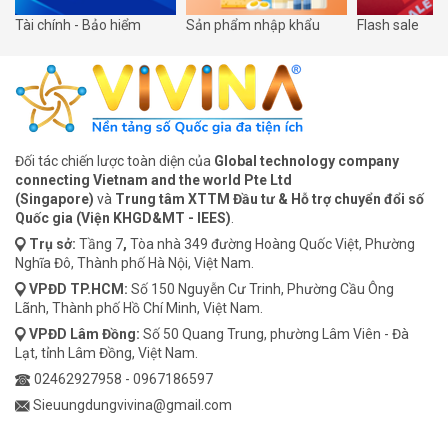
Tài chính - Bảo hiểm
Sản phẩm nhập khẩu
Flash sale
Đối tác chiến lược toàn diện của
Global technology company
connecting Vietnam and the world Pte Ltd
(Singapore)
và
Trung tâm XTTM Đầu tư & Hỗ trợ chuyển đổi số
Quốc gia (Viện KHGD&MT - IEES)
.
Trụ sở:
Tầng 7
,
Tòa nhà 349 đường Hoàng Quốc Việt, Phường
Nghĩa Đô, Thành phố Hà Nội, Việt Nam.
VPĐD
TP.HCM:
Số 150 Nguyễn Cư Trinh, Phường Cầu Ông
Lãnh, Thành phố Hồ Chí Minh, Việt Nam.
VPĐD
Lâm Đồng:
Số 50 Quang Trung, phường Lâm Viên - Đà
Lạt, tỉnh Lâm Đồng, Việt Nam.
02462927958
-
0967186597
Sieuungdungvivina@gmail.com