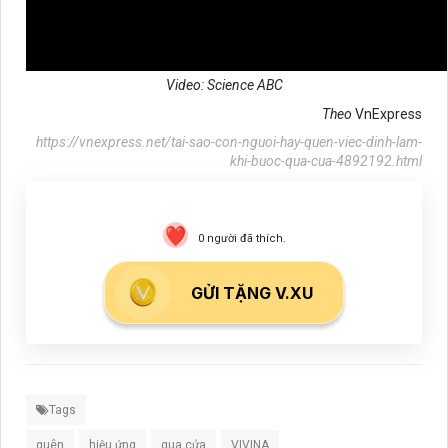
Video:
Science ABC
Theo
VnExpress
https://vnexpress.net/tai-sao-con-nguoi-hay-quen-viec-dinh-lam-
khi-buoc-qua-cua-4892192.html
0
người đã thích.
GỬI TẶNG V.XU
Tags
quên
hiệu ứng
qua cửa
VIVINA