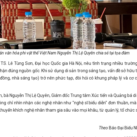
n văn hóa phi vật thể Việt Nam Nguyễn Thị Lệ Quyên chia sẻ tại tọa đàm
n, TS. Lê Tùng Sơn, Đại học Quốc gia Hà Nội, nêu tình trạng nhiều trườn
nhận đúng nguồn gốc. Khi sử dụng di sản trong sáng tạo, vấn đề sở hữu tr
 đồng, nhà sáng tạo) trở nên phức tạp, đòi hỏi có khung pháp lý và cơ c
sản, bà Nguyễn Thị Lệ Quyên, Giám đốc Trung tâm Xúc tiến và Quảng bá di
hông chỉ nhìn nhận các nghệ nhân như "nghệ sĩ biểu diễn" đơn thuần, mà
khuyến khích nghệ nhân tham gia sâu vào mọi khâu, từ quản lý, tổ chức 
Theo
Báo Đại Biếu 