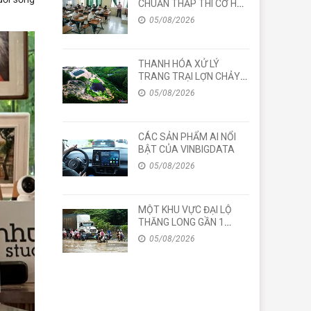
CHUẨN THẤP THÌ CƠ HỘI
VIỆC LÀM NHƯ THẾ
05/08/2026
NÀO?
THANH HÓA XỬ LÝ
TRANG TRẠI LỢN CHẢY
NƯỚC ĐEN VỀ PHÍA TỈNH
05/08/2026
NGHỆ AN
CÁC SẢN PHẨM AI NỔI
BẬT CỦA VINBIGDATA
05/08/2026
MỘT KHU VỰC ĐẠI LỘ
THĂNG LONG GẦN 1
TUẦN VẪN NGẬP SÂU
05/08/2026