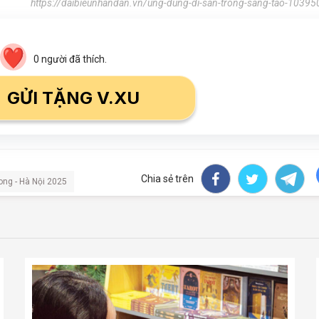
https://daibieunhandan.vn/ung-dung-di-san-trong-sang-tao-10395
0
người đã thích.
GỬI TẶNG V.XU
Chia sẻ trên
ong - Hà Nội 2025