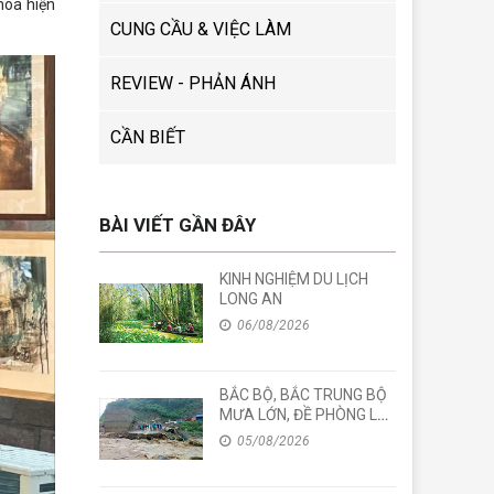
hóa hiện
CUNG CẦU & VIỆC LÀM
REVIEW - PHẢN ÁNH
CẦN BIẾT
BÀI VIẾT GẦN ĐÂY
KINH NGHIỆM DU LỊCH
LONG AN
06/08/2026
BẮC BỘ, BẮC TRUNG BỘ
MƯA LỚN, ĐỀ PHÒNG LŨ
QUÉT
05/08/2026