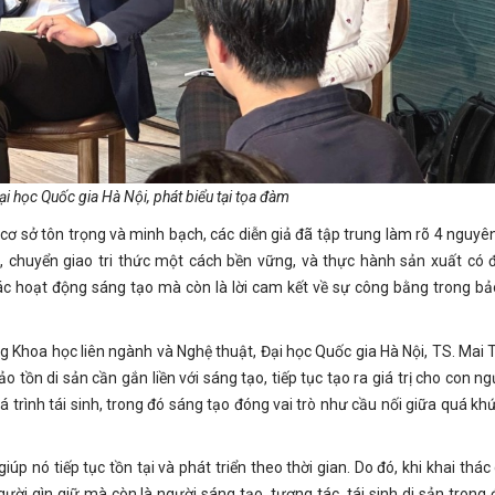
ại học Quốc gia Hà Nội, phát biểu tại tọa đàm
ơ sở tôn trọng và minh bạch, các diễn giả đã tập trung làm rõ 4 nguyên
uệ, chuyển giao tri thức một cách bền vững, và thực hành sản xuất có 
c hoạt động sáng tạo mà còn là lời cam kết về sự công bằng trong bả
 Khoa học liên ngành và Nghệ thuật, Đại học Quốc gia Hà Nội, TS. Mai 
 tồn di sản cần gắn liền với sáng tạo, tiếp tục tạo ra giá trị cho con ng
 trình tái sinh, trong đó sáng tạo đóng vai trò như cầu nối giữa quá khứ
úp nó tiếp tục tồn tại và phát triển theo thời gian. Do đó, khi khai thác g
ười gìn giữ mà còn là người sáng tạo, tương tác, tái sinh di sản trong 