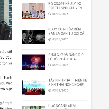
BỘ GD&ĐT NÊU LÝ DO
328 THÍ SINH CHUYÊN
TUYÊN QUANG THI LẠI
05/08/2026
TẤT CẢ CÁC MÔN TỐT
NGHIỆP
NGUY CƠ NHIỄM BỆNH
SÁN LÁ GAN TỪ GỎI CÁ
05/08/2026
 tắc cốt
CHƠI GÌ Ở ĐÀ NẴNG DỊP
đạo đức.
LỄ HỘI PHÁO HOA?
o tồn và
05/08/2026
Thị Hạnh
TÂY NINH PHÁT TRIỂN HỆ
ười. Việc
SINH THÁI NÔNG NGHIỆP
 và hiện
CÔNG NGHỆ CAO
05/08/2026
iá trị di
HỌC NGÀNH ĐIỂM
đời sống