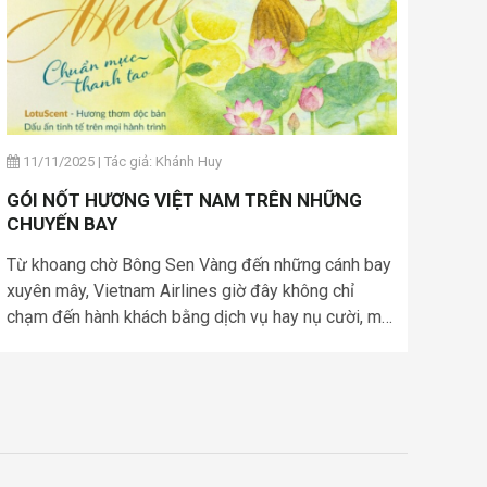
11/11/2025
|
Tác giả: Khánh Huy
GÓI NỐT HƯƠNG VIỆT NAM TRÊN NHỮNG
CHUYẾN BAY
Từ khoang chờ Bông Sen Vàng đến những cánh bay
xuyên mây, Vietnam Airlines giờ đây không chỉ
chạm đến hành khách bằng dịch vụ hay nụ cười, mà
còn bằng một ngôn ngữ khác – ngôn ngữ của
hương thơm. Với “Nhã”, mùi hương do nghệ sĩ Rei
Nguyễn sáng tạo, hãng hàng không quốc gia đã
gieo vào từng chuyến bay một cảm xúc rất Việt:
thanh tao, thuần hậu và đầy nâng niu.