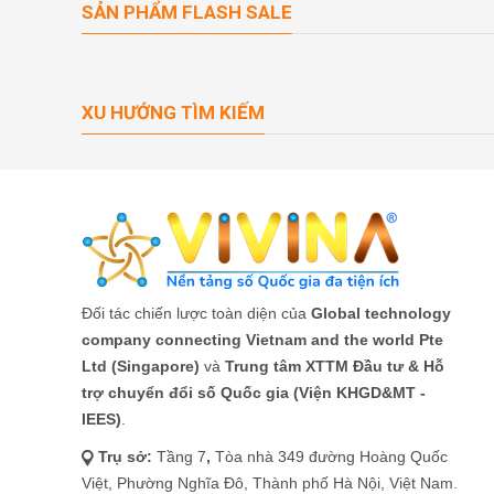
SẢN PHẨM FLASH SALE
XU HƯỚNG TÌM KIẾM
Đối tác chiến lược toàn diện của
Global technology
company connecting Vietnam and the world Pte
Ltd (Singapore)
và
Trung tâm XTTM Đầu tư & Hỗ
trợ chuyển đổi số Quốc gia (Viện KHGD&MT -
IEES)
.
Trụ sở:
Tầng 7
,
Tòa nhà 349 đường Hoàng Quốc
Việt, Phường Nghĩa Đô, Thành phố Hà Nội, Việt Nam.