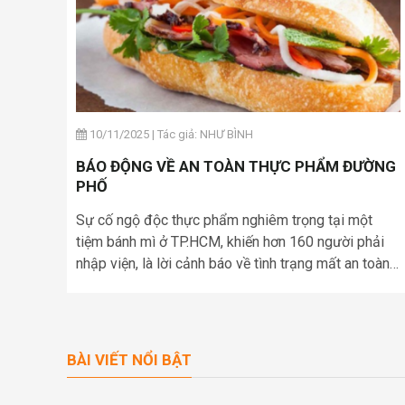
10/11/2025
|
Tác giả: NHƯ BÌNH
BÁO ĐỘNG VỀ AN TOÀN THỰC PHẨM ĐƯỜNG
PHỐ
Sự cố ngộ độc thực phẩm nghiêm trọng tại một
tiệm bánh mì ở TP.HCM, khiến hơn 160 người phải
nhập viện, là lời cảnh báo về tình trạng mất an toàn
thực phẩm đang tiềm ẩn trên từng con phố.
BÀI VIẾT NỔI BẬT