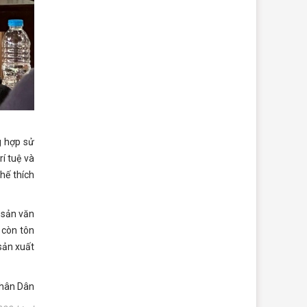
g hợp sử
í tuệ và
hế thích
 sản văn
 còn tôn
sản xuất
Nhân Dân