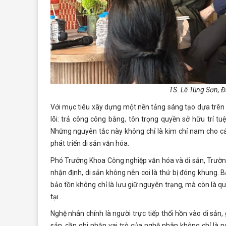
TS. Lê Tùng Sơn, Đ
Với mục tiêu xây dựng một nền tảng sáng tạo dựa trên c
lõi: trả công công bằng, tôn trọng quyền sở hữu trí t
Những nguyên tắc này không chỉ là kim chỉ nam cho cá
phát triển di sản văn hóa.
Phó Trưởng Khoa Công nghiệp văn hóa và di sản, Trường
nhận định, di sản không nên coi là thứ bị đóng khung. Bảo
bảo tồn không chỉ là lưu giữ nguyên trạng, mà còn là quá
tại.
Nghệ nhân chính là người trực tiếp thổi hồn vào di sản, gi
sản, cần ghi nhận vai trò của nghệ nhân không chỉ là ng