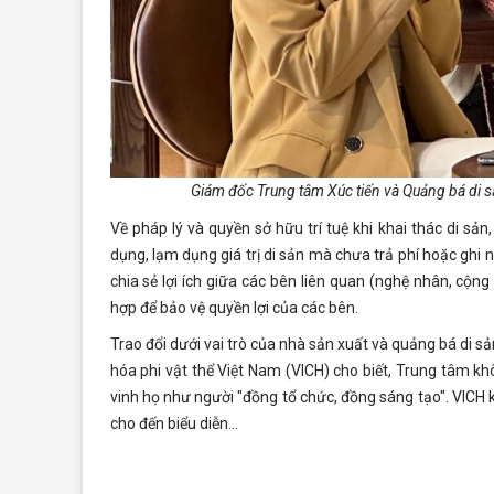
Giám đốc Trung tâm Xúc tiến và Quảng bá di sả
Về pháp lý và quyền sở hữu trí tuệ khi khai thác di sả
dụng, lạm dụng giá trị di sản mà chưa trả phí hoặc ghi 
chia sẻ lợi ích giữa các bên liên quan (nghệ nhân, cộng
hợp để bảo vệ quyền lợi của các bên.
Trao đổi dưới vai trò của nhà sản xuất và quảng bá di 
hóa phi vật thể Việt Nam (VICH) cho biết, Trung tâm k
vinh họ như người "đồng tổ chức, đồng sáng tạo". VICH 
cho đến biểu diễn...