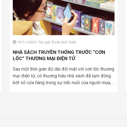
10/11/2025
|
Tác giả: Đoàn Anh Tuấn
NHÀ SÁCH TRUYỀN THỐNG TRƯỚC “CƠN
LỐC” THƯƠNG MẠI ĐIỆN TỬ
Sau một thời gian đủ dài đối mặt với cơn lốc thương
mại điện tử, có thương hiệu nhà sách đã tạm đóng
bớt số cửa hàng trong sự tiếc nuối của người mua,
có thương hiệu đang tận dụng sự thành lập TPHCM
mới mà gia tăng sự hiện diện trên thị trường. Nhưng
dù là thế nào, các thương hiệu sách đang nỗ lực tự
thay đổi và tìm kiếm những phương cách mới để
đáp ứng nhu cầu khó chìu của người tiêu dùng ngày
nay.