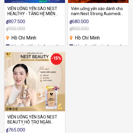
VIÊN UỐNG YẾN SÀO NEST
Viên uống yến sào dành cho
HEALTHY - TĂNG HỆ MIỄN
nam Nest Strong Ausmedic -
DỊCH, CẢI THIỆN GIẤC NGỦ -
Tự Hào Nam Nhi , Tăng
807.500
680.000
₫
₫
YẾN SÀO 22.500MG
Cường Sức Mạnh
950.000
800.000
₫
₫
Hồ Chí Minh
Hồ Chí Minh
Viên uống Yến sào Ausmedic
Viên uống Yến sào Ausmedic
-15%
VIÊN UỐNG YẾN SÀO NEST
BEAUTY HỖ TRỢ NGĂN
NGỪA LÃO HÓA, GIÚP DA
765.000
₫
MỊN - YẾN SÀO 9.000MG,