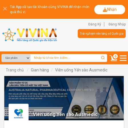
Tải App và tạo tài khoản cùng VIVINA để nhận món
Nhận
quà thú vị.
Đăng Ký
Đăng Nhập
Trải nghiệm nền tảng số Quốc gia
0
Trang chủ
Gian hàng
Viên uống Yến sào Ausmedic
Viên uống Yến sào Ausmedic