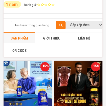
1 năm
Đánh giá:
SẢN PHẨM
GIỚI THIỆU
LIÊN HỆ
QR CODE
-15%
-15%