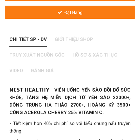
Đặt Hàng
CHI TIẾT SP - DV
GIỚI THIỆU SHOP
TRUY XUẤT NGUỒN GỐC
HỒ SƠ & XÁC THỰC
VIDEO
ĐÁNH GIÁ
𝗡𝗘𝗦𝗧 𝗛𝗘𝗔𝗟𝗧𝗛𝗬
- VIÊN UỐNG YẾN SÀO BỒI BỔ SỨC
KHỎE, TĂNG HỆ MIỄN DỊCH TỪ YẾN SÀO 22000+,
ĐÔNG TRÙNG HẠ THẢO 2700+, HOÀNG KỲ 3500+
CÙNG ACEROLA CHERRY 25% VITAMIN C.
- Tiết kiệm hơn 40% chi phí so với kiểu chưng nấu truyền
thống