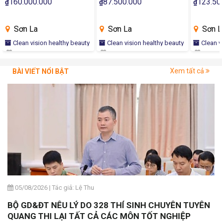
160.000.000
87.500.000
123.50
₫
₫
₫
Sơn La
Sơn La
Sơn L
Clean vision healthy beauty
Clean vision healthy beauty
Clean v
Xem tất cả
BÀI VIẾT NỔI BẬT
05/08/2026
|
Tác giả: Lệ Thu
BỘ GD&ĐT NÊU LÝ DO 328 THÍ SINH CHUYÊN TUYÊN
QUANG THI LẠI TẤT CẢ CÁC MÔN TỐT NGHIỆP