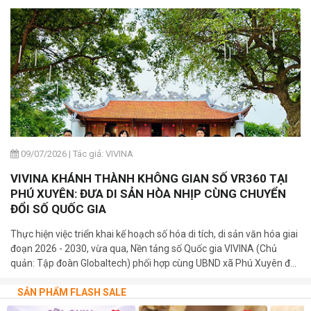
09/07/2026
|
Tác giả: VIVINA
VIVINA KHÁNH THÀNH KHÔNG GIAN SỐ VR360 TẠI
PHÚ XUYÊN: ĐƯA DI SẢN HÒA NHỊP CÙNG CHUYỂN
ĐỔI SỐ QUỐC GIA
Thực hiện việc triển khai kế hoạch số hóa di tích, di sản văn hóa giai
đoạn 2026 - 2030, vừa qua, Nền tảng số Quốc gia VIVINA (Chủ
quản: Tập đoàn Globaltech) phối hợp cùng UBND xã Phú Xuyên đã
trang trọng tổ chức lễ khánh thành và bàn giao 03 bảng mã QR số
hóa tại các di tích cấp Quốc gia trên địa bàn xã.
SẢN PHẨM FLASH SALE