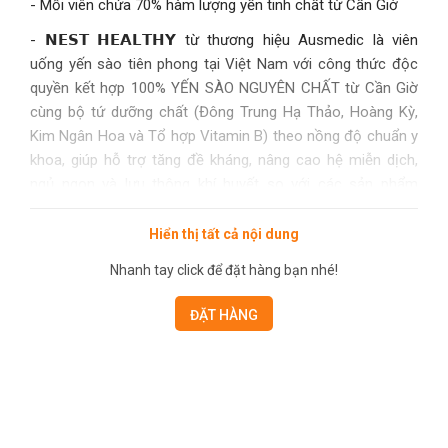
- Mỗi viên chứa 70% hàm lượng yến tinh chất từ Cần Giờ
- 𝗡𝗘𝗦𝗧 𝗛𝗘𝗔𝗟𝗧𝗛𝗬 từ thương hiệu Ausmedic là viên
uống yến sào tiên phong tại Việt Nam với công thức độc
quyền kết hợp 100% YẾN SÀO NGUYÊN CHẤT từ Cần Giờ
cùng bộ tứ dưỡng chất (Đông Trung Hạ Thảo, Hoàng Kỳ,
Kim Ngân Hoa và Tổ hợp Vitamin B) theo nồng độ chuẩn y
khoa, giúp hỗ trợ tăng đề kháng, nâng cao hệ miễn dịch,
ngủ ngon và lưu thông khí huyết so với các sản phẩm
thông thường, dễ sử dụng hơn yến chưng truyền thống, đã
được kiểm nghiệm an toàn đạt chuẩn FDA (Mỹ) và đạt tiêu
Hiển thị tất cả nội dung
chuẩn của Bộ Y Tế Việt Nam (6850/2024/ĐKSP)
Nhanh tay click để đặt hàng bạn nhé!
- Tổ yến ăn được (EBN) là sản phẩm chất tiết từ chim yến,
phổ biến ở Đông Nam Á và miền nam Trung Quốc.
ĐẶT HÀNG
Indonesia và Malaysia là hai quốc gia lớn sản xuất yến sào,
với đàn chim yến lớn nhất thế giới. Chất tiết từ tuyến dưới
lưỡi của chim yến được sử dụng để xây dựng yến sào, có
tác dụng tối đa trong mùa làm tổ và sinh sản. Yến
sào được biết đến như một món ăn quý hiếm trong Y học