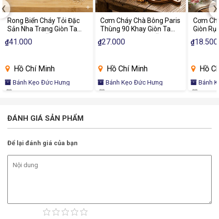
‹
›
Rong Biển Cháy Tỏi Đặc
Cơm Cháy Chà Bông Paris
Cơm Chá
Sản Nha Trang Giòn Tan
Thùng 90 Khay Giòn Tan
Giòn Rụ
Thơm Ngon Ăn Liền
Chà Bông Đậm Vị Ăn Vặt
Khay Đặ
41.000
27.000
18.500
₫
₫
₫
Chính Hãng
Thơm N
Hồ Chí Minh
Hồ Chí Minh
Hồ Ch
Bánh Kẹo Đức Hưng
Bánh Kẹo Đức Hưng
Bánh K
ĐÁNH GIÁ SẢN PHẨM
Để lại đánh giá của bạn