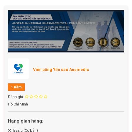
cổ truyền Trung Quốc, được sử dụng trong súp tổ yến và
coi trọng như một sản phẩm sinh học có giá trị cao về
dinh dưỡng và dược liệu. Nghiên cứu hiện đại đã chỉ ra rằng
yến sào có các tác dụng khác nhau như chống ung thư,
chống lão hóa, hỗ trợ hô hấp và thúc đẩy phục hồi sức
khỏe sau bệnh tật.
< Nguồn nghiên cứu: Edible Bird’s Nest: The Functional
Values of the Prized Animal-Based Bioproduct From
Southeast Asia–A Review>
Viên uống Yến sào Ausmedic
CHẤT LƯỢNG TẠO NÊN UY TÍN
✔️ Công thức từ Úc, duy nhất trên thị trường kết hợp Yến
1 năm
Sào cùng các hoạt chất quý
Đánh giá:
✔️Công nghệ định chuẩn sản xuất tại nhà máy đạt chuẩn
Hồ Chí Minh
GMP, giúp giữ trọn vẹn 100% dưỡng chất quý
✔️ Dinh dưỡng sạch phù hợp cho mọi đối tượng, không
Hạng gian hàng:
chứa đường, không chất tạo ngọt, không caffeine
Basic (Cơ bản)