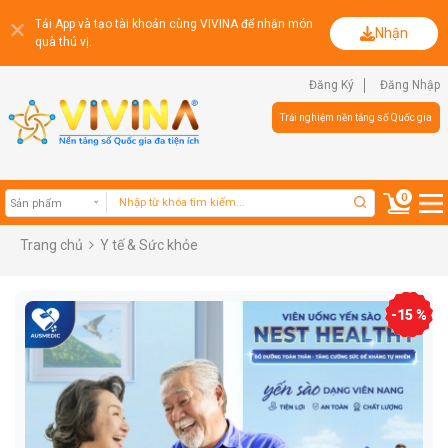
Tải App và tạo tài khoản cùng VIVINA để nhận món
Nhận
quà thú vị.
Đăng Ký
Đăng Nhập
Trải nghiệm nền tảng số Quốc gia
0
Trang chủ
Y tế & Sức khỏe
Sản phẩm
-15 %