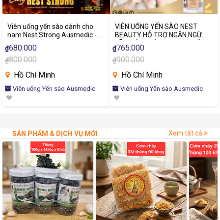
Viên uống yến sào dành cho
VIÊN UỐNG YẾN SÀO NEST
nam Nest Strong Ausmedic -
BEAUTY HỖ TRỢ NGĂN NGỪA
Tự Hào Nam Nhi , Tăng Cường
LÃO HÓA, GIÚP DA MỊN - YẾN
680.000
765.000
₫
₫
Sức Mạnh
SÀO 9.000MG, NMN 16.200MG
800.000
900.000
₫
₫
Hồ Chí Minh
Hồ Chí Minh
Viên uống Yến sào Ausmedic
Viên uống Yến sào Ausmedic
Xem tất cả
SẢN PHẨM & DỊCH VỤ MỚI