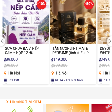
-10%
-50%
‹
›
SỮA CHUA BA VÌ NẾP
TÂN NƯƠNG INTIMATE
DEYORI
CẨM – HỘP 12 HŨ
PERFUME (tinh chất nữ
WHITE 
tính)
89.000
149.000
349.0
₫
₫
₫
99.000
299.000
499.0
₫
₫
₫
Hà Nội
Hà Nội
Hà N
Life Gift
RUTA - Trà sữa tươi
RUTA -
XU HƯỚNG TÌM KIẾM