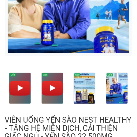
VIÊN UỐNG YẾN SÀO NEST HEALTHY
- TĂNG HỆ MIỄN DỊCH, CẢI THIỆN
GIẤC NGỦ - YẾN SÀO 22.500MG