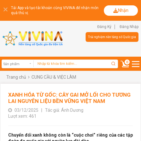
Tải App và tạo tài khoản cùng VIVINA để nhận món
Nhận
quà thú vị.
Đăng Ký
Đăng Nhập
Trải nghiệm nền tảng số Quốc gia
0
Trang chủ
CUNG CẦU & VIỆC LÀM
Sản phẩm
XANH HÓA TỪ GỐC: CÂY GAI MỞ LỐI CHO TƯƠNG
LAI NGUYÊN LIỆU BỀN VỮNG VIỆT NAM
03/12/2025
|
Tác giả: Ánh Dương
Lượt xem: 461
Chuyển đổi xanh không còn là “cuộc chơi” riêng của các tập