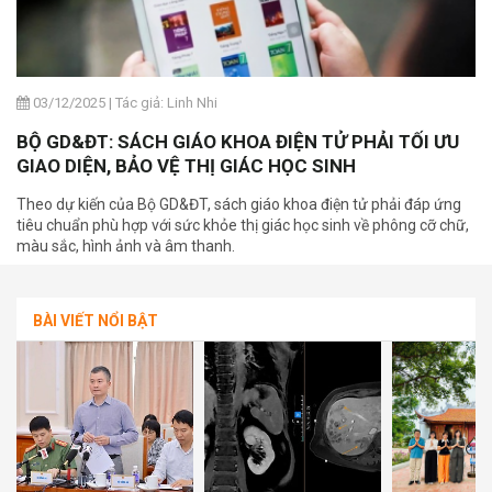
03/12/2025
|
Tác giả: Linh Nhi
BỘ GD&ĐT: SÁCH GIÁO KHOA ĐIỆN TỬ PHẢI TỐI ƯU
GIAO DIỆN, BẢO VỆ THỊ GIÁC HỌC SINH
Theo dự kiến của Bộ GD&ĐT, sách giáo khoa điện tử phải đáp ứng
tiêu chuẩn phù hợp với sức khỏe thị giác học sinh về phông cỡ chữ,
màu sắc, hình ảnh và âm thanh.
BÀI VIẾT NỔI BẬT