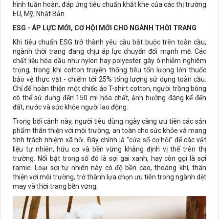
hình tuần hoàn, đáp ứng tiêu chuẩn khắt khe của các thị trường
EU, Mỹ, Nhật Bản.
ESG - ÁP LỰC MỚI, CƠ HỘI MỚI CHO NGÀNH THỜI TRANG
Khi tiêu chuẩn ESG trở thành yêu cầu bắt buộc trên toàn cầu,
ngành thời trang đang chịu áp lực chuyển đổi mạnh mẽ. Các
chất liệu hóa dầu như nylon hay polyester gây ô nhiễm nghiêm
trọng, trong khi cotton truyền thống tiêu tốn lượng lớn thuốc
bảo vệ thực vật - chiếm tới 25% tổng lượng sử dụng toàn cầu.
Chỉ để hoàn thiện một chiếc áo T-shirt cotton, người trồng bông
có thể sử dụng đến 150 ml hóa chất, ảnh hưởng đáng kể đến
đất, nước và sức khỏe người lao động.
Trong bối cảnh này, người tiêu dùng ngày càng ưu tiên các sản
phẩm thân thiện với môi trường, an toàn cho sức khỏe và mang
tính trách nhiệm xã hội. Đây chính là “cửa sổ cơ hội” để các vật
liệu tự nhiên, hữu cơ và bền vững khẳng định vị thế trên thị
trường. Nổi bật trong số đó là sợi gai xanh, hay còn gọi là sợi
ramie. Loại sợi tự nhiên này có độ bền cao, thoáng khí, thân
thiện với môi trường, trở thành lựa chọn ưu tiên trong ngành dệt
may và thời trang bền vững.