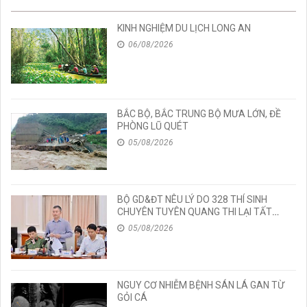
KINH NGHIỆM DU LỊCH LONG AN
06/08/2026
BẮC BỘ, BẮC TRUNG BỘ MƯA LỚN, ĐỀ
PHÒNG LŨ QUÉT
05/08/2026
BỘ GD&ĐT NÊU LÝ DO 328 THÍ SINH
CHUYÊN TUYÊN QUANG THI LẠI TẤT
CẢ CÁC MÔN TỐT NGHIỆP
05/08/2026
NGUY CƠ NHIỄM BỆNH SÁN LÁ GAN TỪ
GỎI CÁ