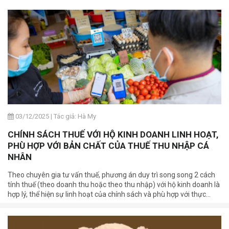
03/12/2025
|
Tác giả: Hà My
CHÍNH SÁCH THUẾ VỚI HỘ KINH DOANH LINH HOẠT,
PHÙ HỢP VỚI BẢN CHẤT CỦA THUẾ THU NHẬP CÁ
NHÂN
Theo chuyên gia tư vấn thuế, phương án duy trì song song 2 cách
tính thuế (theo doanh thu hoặc theo thu nhập) với hộ kinh doanh là
hợp lý, thể hiện sự linh hoạt của chính sách và phù hợp với thực
trạng đa dạng của hộ kinh doanh hiện nay.