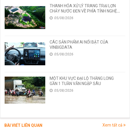
THANH HÓA XỬ LÝ TRANG TRẠI LỢN
CHẢY NƯỚC ĐEN VỀ PHÍA TỈNH NGHỆ
AN
05/08/2026
CÁC SẢN PHẨM AI NỔI BẬT CỦA
VINBIGDATA
05/08/2026
MỘT KHU VỰC ĐẠI LỘ THĂNG LONG
GẦN 1 TUẦN VẪN NGẬP SÂU
05/08/2026
Xem tất cả
BÀI VIẾT LIÊN QUAN