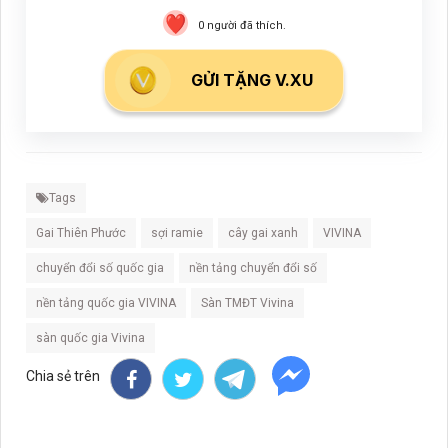
0
người đã thích.
GỬI TẶNG V.XU
Tags
Gai Thiên Phước
sợi ramie
cây gai xanh
VIVINA
chuyển đổi số quốc gia
nền tảng chuyển đổi số
nền tảng quốc gia VIVINA
Sàn TMĐT Vivina
sàn quốc gia Vivina
Chia sẻ trên