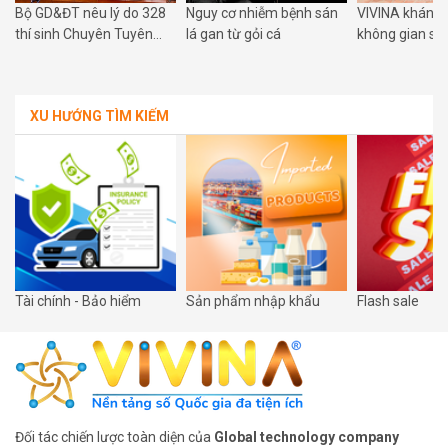
Bộ GD&ĐT nêu lý do 328
Nguy cơ nhiễm bệnh sán
VIVINA khánh 
g
thí sinh Chuyên Tuyên
lá gan từ gỏi cá
không gian số
Quang thi lại tất cả các
Phú Xuyên: Đư
môn tốt nghiệp
hòa nhịp cùng
số quốc gia
XU HƯỚNG TÌM KIẾM
Tài chính - Bảo hiểm
Sản phẩm nhập khẩu
Flash sale
Đối tác chiến lược toàn diện của
Global technology company