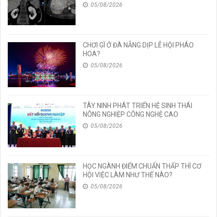
05/08/2026
CHƠI GÌ Ở ĐÀ NẴNG DỊP LỄ HỘI PHÁO
HOA?
05/08/2026
TÂY NINH PHÁT TRIỂN HỆ SINH THÁI
NÔNG NGHIỆP CÔNG NGHỆ CAO
05/08/2026
HỌC NGÀNH ĐIỂM CHUẨN THẤP THÌ CƠ
HỘI VIỆC LÀM NHƯ THẾ NÀO?
05/08/2026