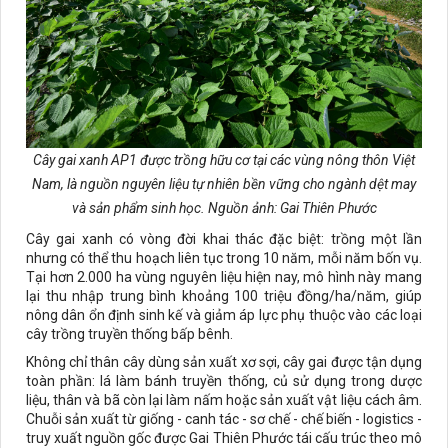
Cây gai xanh AP1 được trồng hữu cơ tại các vùng nông thôn Việt
Nam, là nguồn nguyên liệu tự nhiên bền vững cho ngành dệt may
và sản phẩm sinh học. Nguồn ảnh: Gai Thiên Phước
Cây gai xanh có vòng đời khai thác đặc biệt: trồng một lần
nhưng có thể thu hoạch liên tục trong 10 năm, mỗi năm bốn vụ.
Tại hơn 2.000 ha vùng nguyên liệu hiện nay, mô hình này mang
lại thu nhập trung bình khoảng 100 triệu đồng/ha/năm, giúp
nông dân ổn định sinh kế và giảm áp lực phụ thuộc vào các loại
cây trồng truyền thống bấp bênh.
Không chỉ thân cây dùng sản xuất xơ sợi, cây gai được tận dụng
toàn phần: lá làm bánh truyền thống, củ sử dụng trong dược
liệu, thân và bã còn lại làm nấm hoặc sản xuất vật liệu cách âm.
Chuỗi sản xuất từ giống - canh tác - sơ chế - chế biến - logistics -
truy xuất nguồn gốc được Gai Thiên Phước tái cấu trúc theo mô