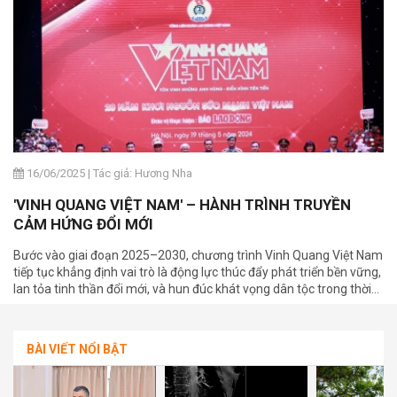
năng mềm trong cuộc sống.
16/06/2025
|
Tác giả: Hương Nha
'VINH QUANG VIỆT NAM' – HÀNH TRÌNH TRUYỀN
CẢM HỨNG ĐỔI MỚI
Bước vào giai đoạn 2025–2030, chương trình Vinh Quang Việt Nam
tiếp tục khẳng định vai trò là động lực thúc đẩy phát triển bền vững,
lan tỏa tinh thần đổi mới, và hun đúc khát vọng dân tộc trong thời
đại mới.
BÀI VIẾT NỔI BẬT