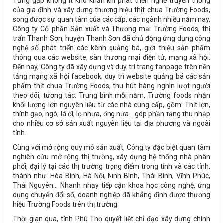
Từng gặp không ít khó khăn khi phát triển nghề truyền thống
của gia đình và xây dựng thương hiệu thịt chua Trường Foods,
song được sự quan tâm của các cấp, các ngành nhiều năm nay,
Công ty Cổ phần Sản xuất và Thương mại Trường Foods, thị
trấn Thanh Sơn, huyện Thanh Sơn đã chủ động ứng dụng công
nghệ số phát triển các kênh quảng bá, giới thiệu sản phẩm
thông qua các website, sàn thương mại điện tử, mạng xã hội.
Đến nay, Công ty đã xây dựng và duy trì trang fanpage trên nền
tảng mạng xã hội facebook; duy trì website quảng bá các sản
phẩm thịt chua Trường Foods, thu hút hàng nghìn lượt người
theo dõi, tương tác. Trung bình mỗi năm, Trường foods nhận
khối lượng lớn nguyên liệu từ các nhà cung cấp, gồm: Thịt lợn,
thính gạo, ngô; lá ổi; lọ nhựa, ống nứa... góp phần tăng thu nhập
cho nhiều cơ sở sản xuất nguyên liệu tại địa phương và ngoài
tỉnh.
Cùng với mở rộng quy mô sản xuất, Công ty đặc biệt quan tâm
nghiên cứu mở rộng thị trường, xây dựng hệ thống nhà phân
phối, đại lý tại các thị trường trọng điểm trong tỉnh và các tỉnh,
thành như: Hòa Bình, Hà Nội, Ninh Bình, Thái Bình, Vĩnh Phúc,
Thái Nguyên... Nhanh nhạy tiếp cận khoa học công nghệ, ứng
dụng chuyển đổi số, doanh nghiệp đã khẳng định được thương
hiệu Trường Foods trên thị trường.
Thời gian qua, tỉnh Phú Thọ quyết liệt chỉ đạo xây dựng chính