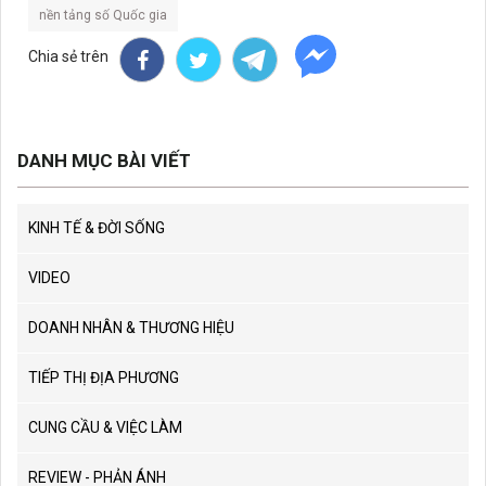
nền tảng số Quốc gia
Chia sẻ trên
DANH MỤC BÀI VIẾT
KINH TẾ & ĐỜI SỐNG
VIDEO
DOANH NHÂN & THƯƠNG HIỆU
TIẾP THỊ ĐỊA PHƯƠNG
CUNG CẦU & VIỆC LÀM
REVIEW - PHẢN ÁNH