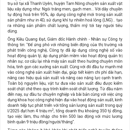
trụ sở tại xã Thanh Uyên, huyện Tam Nông chuyên sản xuất vật
liệu xây dựng như: Ngói tráng men, gạch men... Với dây chuyền
tự động hoá trên 95%, áp dụng công nghệ mới trong sản xuất
sản phẩm như in 4D, sử dụng khí tự nhiên hoá lỏng (LNG)... tạo
ra những sản phẩm chất lượng, thẩm mỹ tới tay người tiêu
dùng.
Ông Kiều Quang Đạt, Giám đốc Hành chính - Nhân sự Công ty
thông tin: "Để ứng phó với những biến động của thị trường và
phát triển công nghệ, Công ty đã áp dụng công nghệ số vào
hoạt động quản lý; áp dụng phần mềm vào hoạt động quản trị
nhân sự; cơ cấu lại nhà máy sản xuất theo hướng chuyên môn
hóa, tinh gọn các xưởng sản xuất. Cùng với đó đầu tư mạnh mẽ
vào công nghệ sản xuất hiện đại, giúp tiết kiệm chi phí dài hạn,
nâng cao hiệu quả sản xuất và nâng cao năng lực cạnh tranh.
Toàn bộ nguyên liệu, vật tư đưa vào sản xuất đều được kiểm
soát chặt chẽ theo quy trình kiểm soát chất lượng. Từ đầu năm
đến nay, sự đầu tư chuyên nghiệp và bài bản cùng với việc ứng
dụng khoa học công nghệ hiện đại vào hoạt động sản xuất, kinh
doanh tiếp tục phát triển với tổng sản lượng sản xuất trong quý
2
I/2025 đạt hơn 4 triệu m
, tổng doanh thu khoảng 350 tỷ đồng;
tạo việc làm, thu nhập cho trên 500 lao động với mức lương
bình quân 9 triệu đồng/người/tháng".