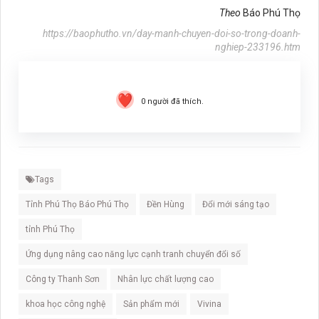
Theo
Báo Phú Thọ
https://baophutho.vn/day-manh-chuyen-doi-so-trong-doanh-
nghiep-233196.htm
0
người đã thích.
Tags
Tỉnh Phú Thọ Báo Phú Thọ
Đền Hùng
Đổi mới sáng tạo
tỉnh Phú Thọ
Ứng dụng nâng cao năng lực cạnh tranh chuyển đổi số
Công ty Thanh Sơn
Nhân lực chất lượng cao
khoa học công nghệ
Sản phẩm mới
Vivina