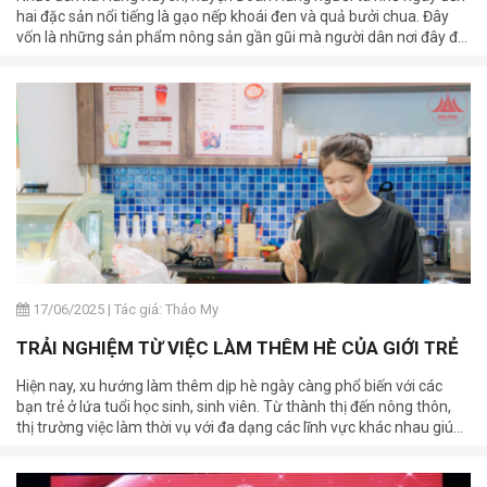
hai đặc sản nổi tiếng là gạo nếp khoái đen và quả bưởi chua. Đây
vốn là những sản phẩm nông sản gần gũi mà người dân nơi đây đã
trồng từ nhiều đời nay, giờ đang được xây dựng và phát triển thành
các sản phẩm OCOP tiêu biểu của địa phương.
17/06/2025
|
Tác giả: Thảo My
TRẢI NGHIỆM TỪ VIỆC LÀM THÊM HÈ CỦA GIỚI TRẺ
Hiện nay, xu hướng làm thêm dịp hè ngày càng phổ biến với các
bạn trẻ ở lứa tuổi học sinh, sinh viên. Từ thành thị đến nông thôn,
thị trường việc làm thời vụ với đa dạng các lĩnh vực khác nhau giúp
giới trẻ dễ dàng chọn lựa công việc phù hợp, vừa để kiếm thêm thu
nhập, vừa tích lũy kinh nghiệm, trải nghiệm và rèn luyện những kỹ