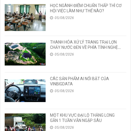
HỌC NGÀNH ĐIỂM CHUẨN THẤP THÌ CƠ
HỘI VIỆC LÀM NHƯ THẾ NÀO?
05/08/2026
THANH HÓA XỬ LÝ TRANG TRẠI LỢN
CHẢY NƯỚC ĐEN VỀ PHÍA TỈNH NGHỆ
AN
05/08/2026
CÁC SẢN PHẨM AI NỔI BẬT CỦA
VINBIGDATA
05/08/2026
MỘT KHU VỰC ĐẠI LỘ THĂNG LONG
GẦN 1 TUẦN VẪN NGẬP SÂU
05/08/2026