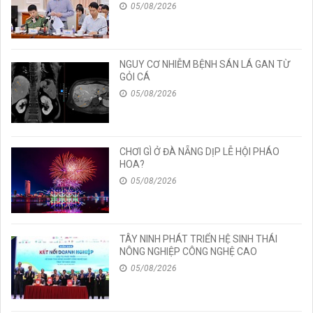
CẢ CÁC MÔN TỐT NGHIỆP
05/08/2026
NGUY CƠ NHIỄM BỆNH SÁN LÁ GAN TỪ
GỎI CÁ
05/08/2026
CHƠI GÌ Ở ĐÀ NẴNG DỊP LỄ HỘI PHÁO
HOA?
05/08/2026
TÂY NINH PHÁT TRIỂN HỆ SINH THÁI
NÔNG NGHIỆP CÔNG NGHỆ CAO
05/08/2026