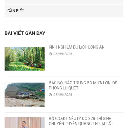
CẦN BIẾT
BÀI VIẾT GẦN ĐÂY
KINH NGHIỆM DU LỊCH LONG AN
06/08/2026
BẮC BỘ, BẮC TRUNG BỘ MƯA LỚN, ĐỀ
PHÒNG LŨ QUÉT
05/08/2026
BỘ GD&ĐT NÊU LÝ DO 328 THÍ SINH
CHUYÊN TUYÊN QUANG THI LẠI TẤT