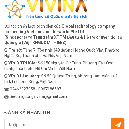
Đối tác chiến lược toàn diện của
Global technology company
connecting Vietnam and the world Pte Ltd
(Singapore)
và
Trung tâm XTTM Đầu tư & Hỗ trợ chuyển đổi số
Quốc gia (Viện KHGD&MT - IEES)
.
Trụ sở:
Tầng 7
,
Tòa nhà 349 đường Hoàng Quốc Việt, Phường
Nghĩa Đô, Thành phố Hà Nội, Việt Nam.
VPĐD
TP.HCM:
Số 150 Nguyễn Cư Trinh, Phường Cầu Ông
Lãnh, Thành phố Hồ Chí Minh, Việt Nam.
VPĐD
Lâm Đồng:
Số 50 Quang Trung, phường Lâm Viên - Đà
Lạt, tỉnh Lâm Đồng, Việt Nam.
02462927958
-
0967186597
Sieuungdungvivina@gmail.com
ĐĂNG KÝ NHẬN TIN