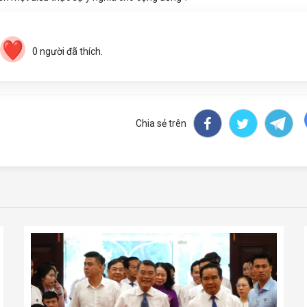
0
người đã thích.
Chia sẻ trên