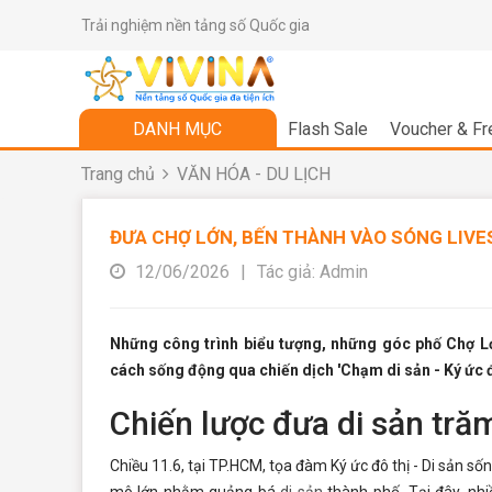
Trải nghiệm nền tảng số Quốc gia
DANH MỤC
Flash Sale
Voucher & Fr
Trang chủ
VĂN HÓA - DU LỊCH
ĐƯA CHỢ LỚN, BẾN THÀNH VÀO SÓNG LIV
12/06/2026
|
Tác giả: Admin
Những công trình biểu tượng, những góc phố Chợ 
cách sống động qua chiến dịch 'Chạm di sản - Ký ức đ
Chiến lược đưa di sản tră
Chiều 11.6, tại TP.HCM, tọa đàm
Ký ức đô thị - Di sản số
mô lớn nhằm quảng bá
di sản
thành phố. Tại đây, nhi