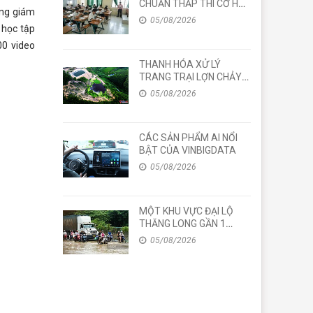
CHUẨN THẤP THÌ CƠ HỘI
ổng giám
VIỆC LÀM NHƯ THẾ
05/08/2026
NÀO?
 học tập
00 video
THANH HÓA XỬ LÝ
TRANG TRẠI LỢN CHẢY
NƯỚC ĐEN VỀ PHÍA TỈNH
05/08/2026
NGHỆ AN
CÁC SẢN PHẨM AI NỔI
BẬT CỦA VINBIGDATA
05/08/2026
MỘT KHU VỰC ĐẠI LỘ
THĂNG LONG GẦN 1
TUẦN VẪN NGẬP SÂU
05/08/2026