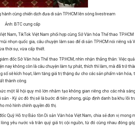
g hành cùng chiến dịch đưa di sản TP.HCM lên sóng livestream
Ảnh: BTC cung cấp
 Việt Nam, TikTok Việt Nam phối hợp cùng Sở Văn hóa Thể thao TP.HCM 
 mũi nhọn quốc gia, câu chuyện làm sao để di sản TP.HCM nói riêng và 
a thời sự, vừa cấp thiết.
giám đốc Sở Văn hóa Thể thao TP.HCM, nhìn nhận thẳng thắn: Việc quả
n nay không còn là câu chuyện làm tự phát, thích thì làm, mà đã trở thà
 số sẽ kích hoạt, làm tăng giá trị thặng dư cho các sản phẩm văn hóa, 
ất thành công.
hức một lễ hội quy mô lớn nhằm tạo không gian riêng cho các nhà sáng
 sản - Ký ức đô thị
sẽ là bước đi tiên phong, giúp định danh ba khu lõi t
ho mô hình chính quyền đô thị.
ốc Quỹ Hỗ trợ Bảo tồn Di sản Văn hóa Việt Nam, chia sẻ đơn vị mong 
ó lòng yêu nước và trân quý giá trị cội nguồn, từ đó cùng nhau đóng gó