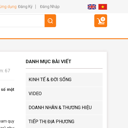
Đăng Ký
Đăng Nhập
 ứng dụng
0
DANH MỤC BÀI VIẾT
m: 67
KINH TẾ & ĐỜI SỐNG
 số một
VIDEO
DOANH NHÂN & THƯƠNG HIỆU
ream quy
TIẾP THỊ ĐỊA PHƯƠNG
tor) như