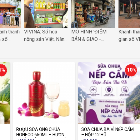
ánh thành
VIVINA: Số hóa
MÔ HÌNH 'ĐIỂM
Khánh thà
n số
nông sản Việt, Nâng
BÁN & GIAO -
gian số V
 Phú
tầm giá trị OCOP
NHẬN VIVINA: LỜI
Đền An Lạ
a di sản
trên bản đồ quốc tế
GIẢI CHO BÀI TOÁN
sản hòa n
ùng
SỐNG CÒN CỦA
chuyển đổ
i số quốc
CỬA HÀNG TRUYỀN
gia
1%
-10%
THỐNG
RƯỢU SỮA ONG CHÚA
SỮA CHUA BA VÌ NẾP CẨM
HONECO 650ML – HƯƠNG
– HỘP 12 HŨ
VỊ ĐỘC ĐÁO, TINH HOA TỪ