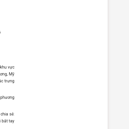
ẻ
 khu vực
ương, Mỹ
ặc trưng
a phương
chia sẻ:
 bắt tay