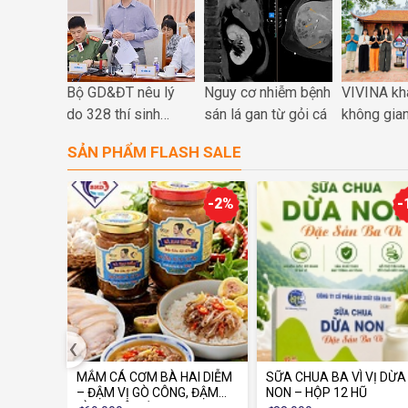
'toát mồ
Bộ GD&ĐT nêu lý
Nguy cơ nhiễm bệnh
VIVINA kh
.000 học
do 328 thí sinh
sán lá gan từ gỏi cá
không gia
 có suất
Chuyên Tuyên
VR360 tại
SẢN PHẨM FLASH SALE
 công lập
Quang thi lại tất cả
Xuyên: Đư
các môn tốt nghiệp
hòa nhịp c
chuyển đổ
-17%
-2%
-
gia
‹
ng tone
MẮM CÁ CƠM BÀ HAI DIỄM
SỮA CHUA BA VÌ VỊ DỪA
iên
– ĐẬM VỊ GÒ CÔNG, ĐẬM
NON – HỘP 12 HŨ
TÌNH QUÊ VIỆT