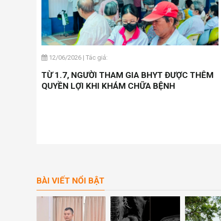
12/06/2026
|
Tác giả:
TỪ 1.7, NGƯỜI THAM GIA BHYT ĐƯỢC THÊM
QUYỀN LỢI KHI KHÁM CHỮA BỆNH
BÀI VIẾT NỔI BẬT