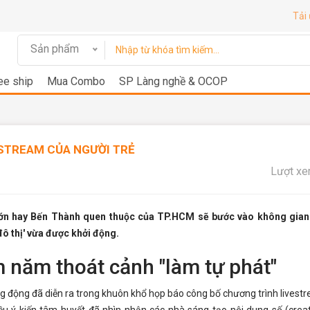
Tải
Sản phẩm
ee ship
Mua Combo
SP Làng nghề & OCOP
ESTREAM CỦA NGƯỜI TRẺ
Lượt xe
Lớn hay Bến Thành quen thuộc của TP.HCM sẽ bước vào không gian
ô thị' vừa được khởi động.
m năm thoát cảnh "làm tự phát"
ng động
đã diễn ra trong khuôn khổ họp báo công bố chương trình livest
ều ý kiến tâm huyết đã nhìn nhận các nhà sáng tạo nội dung số (crea