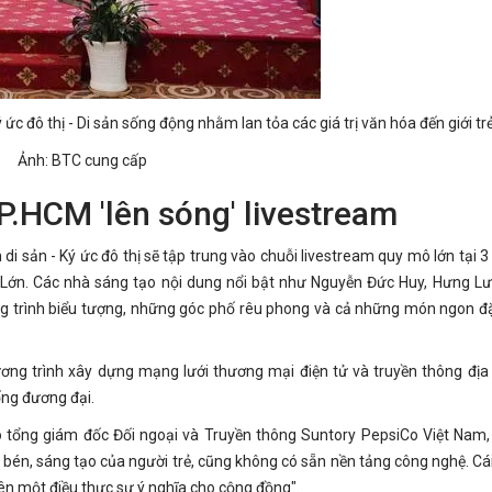
 ức đô thị - Di sản sống động
nhằm lan tỏa các giá trị văn hóa đến giới tr
Ảnh: BTC cung cấp
P.HCM 'lên sóng' livestream
di sản - Ký ức đô thị
sẽ tập trung vào chuỗi livestream quy mô lớn tại 3
Lớn. Các nhà sáng tạo nội dung nổi bật như Nguyễn Đức Huy, Hưng L
 công trình biểu tượng, những góc phố rêu phong và cả những món ngon đ
ương trình xây dựng mạng lưới thương mại điện tử và truyền thông đị
ống đương đại.
ó tổng giám đốc Đối ngoại và Truyền thông Suntory PepsiCo Việt Nam, 
bén, sáng tạo của người trẻ, cũng không có sẵn nền tảng công nghệ. Cái
nên một điều thực sự ý nghĩa cho cộng đồng".