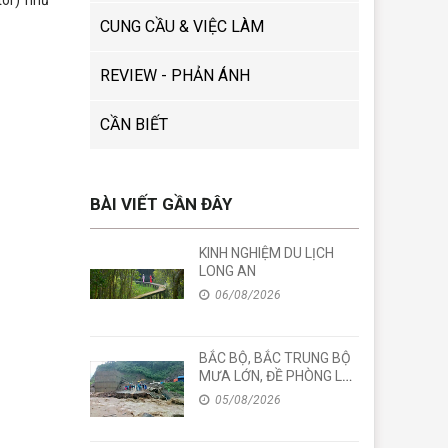
CUNG CẦU & VIỆC LÀM
REVIEW - PHẢN ÁNH
CẦN BIẾT
BÀI VIẾT GẦN ĐÂY
KINH NGHIỆM DU LỊCH
LONG AN
06/08/2026
BẮC BỘ, BẮC TRUNG BỘ
MƯA LỚN, ĐỀ PHÒNG LŨ
QUÉT
05/08/2026