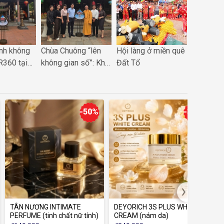
nh không
Chùa Chuông “lên
Hội làng ở miền quê
VIVINA 
R360 tại
không gian số”: Khi
Đất Tổ
TRÌNH K
c: Đưa di
di sản Phố Hiến
VÌ VIỆT
hịp cùng
được đánh thức
THỊNH 
i số quốc
bằng công nghệ
VR360
-50%
-30%
›
TÂN NƯƠNG INTIMATE
DEYORICH 3S PLUS WHITE
K
PERFUME (tinh chất nữ tính)
CREAM (nám da)
S
C