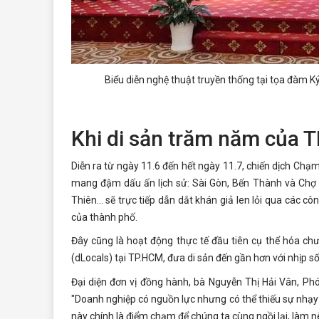
Biểu diễn nghệ thuật truyền thống tại tọa đàm
Ký
Khi di sản trăm năm của T
Diễn ra từ ngày 11.6 đến hết ngày 11.7, chiến dịch
Chạm 
mang đậm dấu ấn lịch sử: Sài Gòn, Bến Thành và Chợ 
Thiên... sẽ trực tiếp dẫn dắt khán giả len lỏi qua các
của thành phố.
Đây cũng là hoạt động thực tế đầu tiên cụ thể hóa ch
(dLocals) tại TP.HCM, đưa di sản đến gần hơn với nhịp s
Đại diện đơn vị đồng hành, bà Nguyễn Thị Hải Vân, Ph
"Doanh nghiệp có nguồn lực nhưng có thể thiếu sự nhạy 
này chính là điểm chạm để chúng ta cùng ngồi lại, làm 