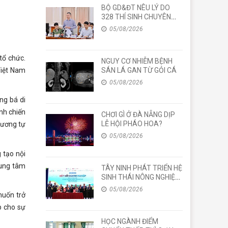
BỘ GD&ĐT NÊU LÝ DO
328 THÍ SINH CHUYÊN
TUYÊN QUANG THI LẠI
05/08/2026
TẤT CẢ CÁC MÔN TỐT
NGHIỆP
tổ chức.
NGUY CƠ NHIỄM BỆNH
SÁN LÁ GAN TỪ GỎI CÁ
Việt Nam
05/08/2026
ng bá di
nh chiến
CHƠI GÌ Ở ĐÀ NẴNG DỊP
LỄ HỘI PHÁO HOA?
tương tự
05/08/2026
 tạo nội
rung tâm
TÂY NINH PHÁT TRIỂN HỆ
SINH THÁI NÔNG NGHIỆP
CÔNG NGHỆ CAO
05/08/2026
muốn trở
p cho sự
HỌC NGÀNH ĐIỂM