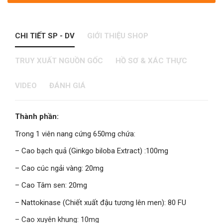
CHI TIẾT SP - DV
GIỚI THIỆU SHOP
TRUY XUẤT NGUỒN GỐC
HỒ SƠ & XÁC THỰC
VIDEO
ĐÁNH GIÁ
Thành phần:
Trong 1 viên nang cứng 650mg chứa:
– Cao bạch quả (Ginkgo biloba Extract) :100mg
– Cao cúc ngải vàng: 20mg
– Cao Tâm sen: 20mg
– Nattokinase (Chiết xuất đậu tương lên men): 80 FU
– Cao xuyên khung: 10mg