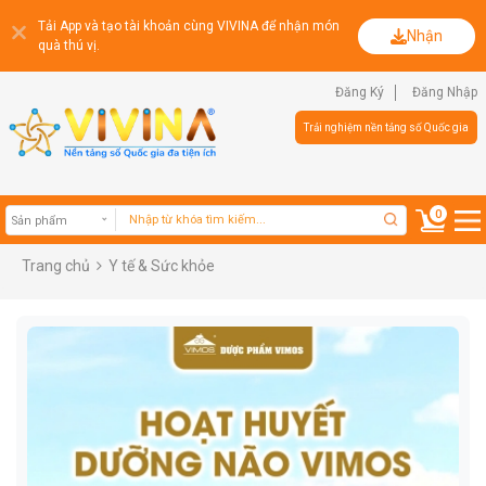
Tải App và tạo tài khoản cùng VIVINA để nhận món
Nhận
quà thú vị.
Đăng Ký
Đăng Nhập
Trải nghiệm nền tảng số Quốc gia
0
Trang chủ
Y tế & Sức khỏe
Sản phẩm