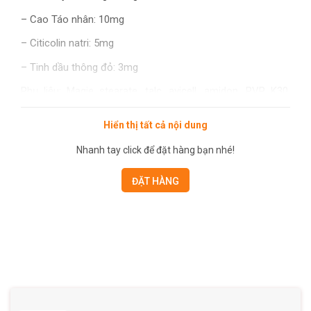
– Cao Táo nhân: 10mg
– Citicolin natri: 5mg
– Tinh dầu thông đỏ: 3mg
Phụ liệu: Magie stearate, talc, avicell, amidon, PVP K30,
nipagin, nipasol vừa đủ 1 viên
Hiển thị tất cả nội dung
Công dụng:
Nhanh tay click để đặt hàng bạn nhé!
-Giúp bổ huyết, hoạt huyết, tăng cường lưu thông máu lên
não, hỗ trợ giảm các triệu chứng thiểu năng tuần hoàn não:
ĐẶT HÀNG
đau đầu, hoa mắt, chóng mặt, rối loạn tiền đình, mất ngủ,
suy giảm trí nhớ, đau vai gáy.
-Hỗ trợ giảm nguy cơ hình thành cục máu đông gây tắc
nghẽn mạch.
-Giúp hạn chế xơ vữa động mạch, hỗ trợ hồi phục sau tai
biến mạch máu não do tắc nghẽn mạch.
Đối tượng sử dụng :