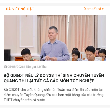
Xem tất cả
BÀI VIẾT NỔI BẬT
05/08/2026
|
Tác giả: Lệ Thu
BỘ GD&ĐT NÊU LÝ DO 328 THÍ SINH CHUYÊN TUYÊN
QUANG THI LẠI TẤT CẢ CÁC MÔN TỐT NGHIỆP
Bộ GD&ĐT cho biết, không chỉ môn Toán mà điểm thi các môn tại
điểm chuyên Tuyên Quang đều cao hơn mặt bằng của các trường
THPT chuyên trên cả nước.