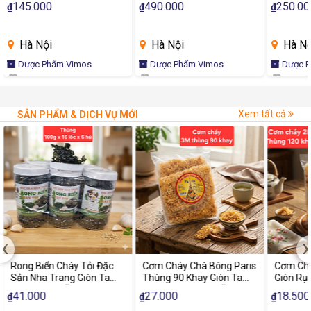
Nhức, Thoái Hóa Khớp,
145.000
490.000
250.00
₫
₫
₫
Mạnh Gân Cốt
Hà Nội
Hà Nội
Hà Nộ
Dược Phẩm Vimos
Dược Phẩm Vimos
Dược 
Xem tất cả
SẢN PHẨM & DỊCH VỤ MỚI
‹
›
Rong Biển Cháy Tỏi Đặc
Cơm Cháy Chà Bông Paris
Cơm Chá
Sản Nha Trang Giòn Tan
Thùng 90 Khay Giòn Tan
Giòn Rụ
Thơm Ngon Ăn Liền
Chà Bông Đậm Vị Ăn Vặt
Khay Đặ
41.000
27.000
18.500
₫
₫
₫
Chính Hãng
Thơm N