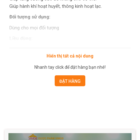
Giúp hành khí hoạt huyết, thông kinh hoạt lạc.
Đối tượng sử dụng:
Dùng cho mọi đối tượng
Liều dùng:
Hướng dẫn sử dụng: Nhúng túi trà vào 100-150ml nước sôi
Hiển thị tất cả nội dung
trong 3-5 phút rồi uống.
Ngày dùng 3-5 túi.
Nhanh tay click để đặt hàng bạn nhé!
Để có hiệu quả tốt nhất, nên dùng hàng ngày
ĐẶT HÀNG
Lưu ý: Sản phẩm này không phải là thuốc, không có tác
dụng thay thế thuốc chữa bệnh.