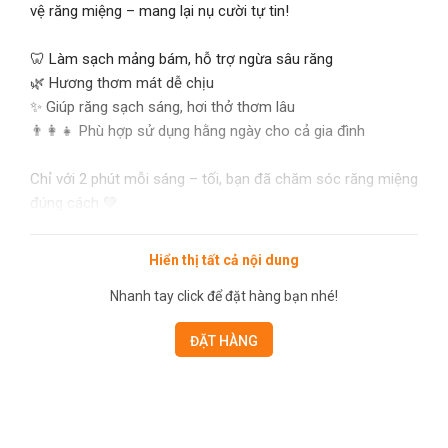
vệ răng miệng – mang lại nụ cười tự tin!
🦷 Làm sạch mảng bám, hỗ trợ ngừa sâu răng
🌿 Hương thơm mát dễ chịu
✨ Giúp răng sạch sáng, hơi thở thơm lâu
👨‍👩‍👧 Phù hợp sử dụng hằng ngày cho cả gia đình
Chỉ với 2 phút mỗi sáng – tối, bạn đã chăm sóc răng miệng
đúng cách 💚
📦 Quy cách: Tuýp 100g
Hiển thị tất cả nội dung
💰 Giá chỉ: 40.000đ/tuýp
Nhanh tay click để đặt hàng bạn nhé!
👉 Nụ cười rạng rỡ – Tự tin mỗi ngày!
ĐẶT HÀNG
📩 Inbox ngay để đặt hàng và nhận tư vấn hôm nay!
---------------------------------------------