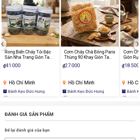
‹
›
Rong Biển Cháy Tỏi Đặc
Cơm Cháy Chà Bông Paris
Cơm Chá
Sản Nha Trang Giòn Tan
Thùng 90 Khay Giòn Tan
Giòn Rụ
Thơm Ngon Ăn Liền
Chà Bông Đậm Vị Ăn Vặt
Khay Đặ
41.000
27.000
18.500
₫
₫
₫
Chính Hãng
Thơm N
Hồ Chí Minh
Hồ Chí Minh
Hồ Ch
Bánh Kẹo Đức Hưng
Bánh Kẹo Đức Hưng
Bánh K
ĐÁNH GIÁ SẢN PHẨM
Để lại đánh giá của bạn