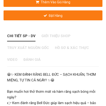
Thêm Vào Giỏ Hàng
Đặt Hàng
CHI TIẾT SP - DV
GIỚI THIỆU SHOP
TRUY XUẤT NGUỒN GỐC
HỒ SƠ & XÁC THỰC
VIDEO
ĐÁNH GIÁ
😁✨ KEM ĐÁNH RĂNG BELL ĐỨC – SẠCH KHUẨN, THƠM
MIỆNG, TỰ TIN CẢ NGÀY! ✨😁
Bạn muốn hơi thở thơm mát và hàm răng sạch bóng mỗi
ngày?
👉 Kem đánh răng Bell Đức giúp làm sạch hiệu quả – bảo