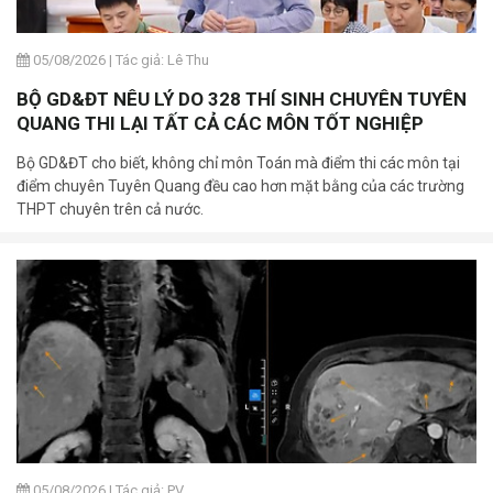
05/08/2026
|
Tác giả: Lê Thu
BỘ GD&ĐT NÊU LÝ DO 328 THÍ SINH CHUYÊN TUYÊN
QUANG THI LẠI TẤT CẢ CÁC MÔN TỐT NGHIỆP
Bộ GD&ĐT cho biết, không chỉ môn Toán mà điểm thi các môn tại
điểm chuyên Tuyên Quang đều cao hơn mặt bằng của các trường
THPT chuyên trên cả nước.
05/08/2026
|
Tác giả: PV