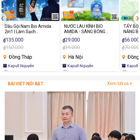
‹
›
Dầu Gội Nam Bio Amida
NƯỚC LAU KÍNH BIO
TẨY BỌ
2in1 | Làm Sạch
AMIDA - SÁNG BÓNG
NĂNG B
Sâu,Thơm Lâu, Tự Tin
KHÔNG VỆT MỜ
– CÔNG 
135.000
29.000
56.000
₫
₫
₫
Suốt Ngày Dài 300ML
SẠCH S
150.000
39.000
70.000
₫
₫
₫
Đồng Tháp
Hà Nội
Đồng 
Kapull Nguyễn
Kapull Nguyễn
Kapull
Xem tất cả
BÀI VIẾT NỔI BẬT