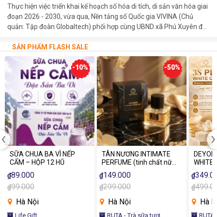
Thực hiện việc triển khai kế hoạch số hóa di tích, di sản văn hóa giai
đoạn 2026 - 2030, vừa qua, Nền tảng số Quốc gia VIVINA (Chủ
quản: Tập đoàn Globaltech) phối hợp cùng UBND xã Phú Xuyên đã
trang trọng tổ chức lễ khánh thành và bàn giao 03 bảng mã QR số
hóa tại các di tích cấp Quốc gia trên địa bàn xã.
SẢN PHẨM FLASH SALE
-10%
-50%
‹
›
SỮA CHUA BA VÌ NẾP
TÂN NƯƠNG INTIMATE
DEYORI
CẨM – HỘP 12 HŨ
PERFUME (tinh chất nữ
WHITE 
tính)
89.000
149.000
349.0
₫
₫
₫
99.000
299.000
499.0
₫
₫
₫
Hà Nội
Hà Nội
Hà N
Life Gift
RUTA - Trà sữa tươi
RUTA -