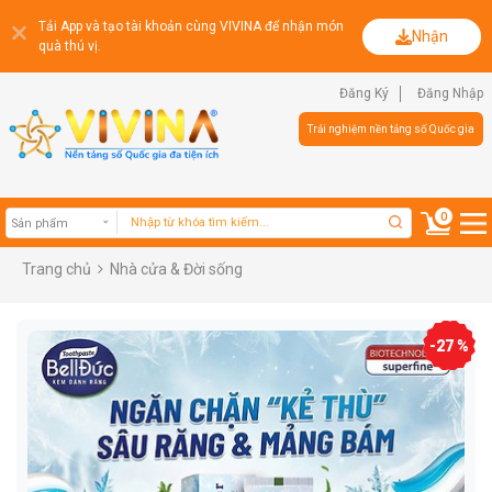
Tải App và tạo tài khoản cùng VIVINA để nhận món
Nhận
quà thú vị.
Đăng Ký
Đăng Nhập
Trải nghiệm nền tảng số Quốc gia
0
Trang chủ
Nhà cửa & Đời sống
Sản phẩm
-27 %