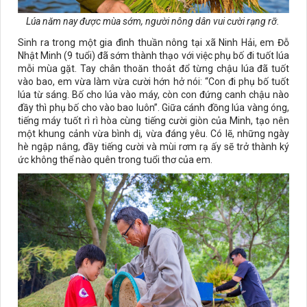
Lúa năm nay được mùa sớm, người nông dân vui cười rạng rỡ.
Sinh ra trong một gia đình thuần nông tại xã Ninh Hải, em Đỗ
Nhật Minh (9 tuổi) đã sớm thành thạo với việc phụ bố đi tuốt lúa
mỗi mùa gặt. Tay chân thoăn thoắt đổ từng chậu lúa đã tuốt
vào bao, em vừa làm vừa cười hớn hở nói: “Con đi phụ bố tuốt
lúa từ sáng. Bố cho lúa vào máy, còn con đứng canh chậu nào
đầy thì phụ bố cho vào bao luôn”. Giữa cánh đồng lúa vàng óng,
tiếng máy tuốt rì rì hòa cùng tiếng cười giòn của Minh, tạo nên
một khung cảnh vừa bình dị, vừa đáng yêu. Có lẽ, những ngày
hè ngập nắng, đầy tiếng cười và mùi rơm rạ ấy sẽ trở thành ký
ức không thể nào quên trong tuổi thơ của em.