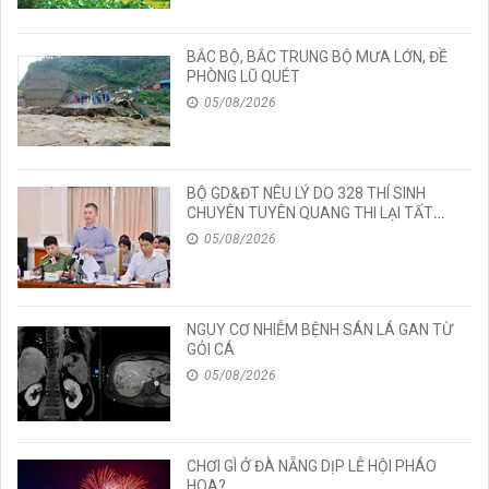
BẮC BỘ, BẮC TRUNG BỘ MƯA LỚN, ĐỀ
PHÒNG LŨ QUÉT
05/08/2026
BỘ GD&ĐT NÊU LÝ DO 328 THÍ SINH
CHUYÊN TUYÊN QUANG THI LẠI TẤT
CẢ CÁC MÔN TỐT NGHIỆP
05/08/2026
NGUY CƠ NHIỄM BỆNH SÁN LÁ GAN TỪ
GỎI CÁ
05/08/2026
CHƠI GÌ Ở ĐÀ NẴNG DỊP LỄ HỘI PHÁO
HOA?