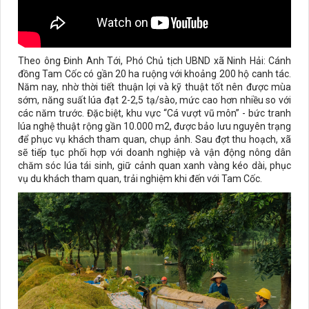
Theo ông Đinh Anh Tới, Phó Chủ tịch UBND xã Ninh Hải: Cánh
đồng Tam Cốc có gần 20 ha ruộng với khoảng 200 hộ canh tác.
Năm nay, nhờ thời tiết thuận lợi và kỹ thuật tốt nên được mùa
sớm, năng suất lúa đạt 2-2,5 tạ/sào, mức cao hơn nhiều so với
các năm trước. Đặc biệt, khu vực “Cá vượt vũ môn” - bức tranh
lúa nghệ thuật rộng gần 10.000 m2, được bảo lưu nguyên trạng
để phục vụ khách tham quan, chụp ảnh. Sau đợt thu hoạch, xã
sẽ tiếp tục phối hợp với doanh nghiệp và vận động nông dân
chăm sóc lúa tái sinh, giữ cảnh quan xanh vàng kéo dài, phục
vụ du khách tham quan, trải nghiệm khi đến với Tam Cốc.