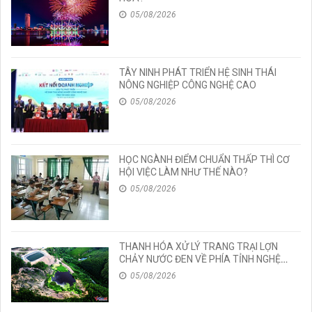
05/08/2026
TÂY NINH PHÁT TRIỂN HỆ SINH THÁI
NÔNG NGHIỆP CÔNG NGHỆ CAO
05/08/2026
HỌC NGÀNH ĐIỂM CHUẨN THẤP THÌ CƠ
HỘI VIỆC LÀM NHƯ THẾ NÀO?
05/08/2026
THANH HÓA XỬ LÝ TRANG TRẠI LỢN
CHẢY NƯỚC ĐEN VỀ PHÍA TỈNH NGHỆ
AN
05/08/2026