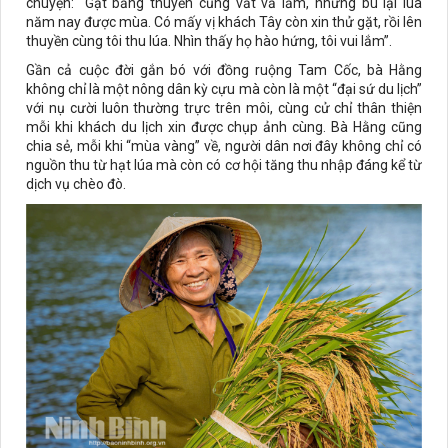
chuyện: “Gặt bằng thuyền cũng vất vả lắm, nhưng bù lại lúa
năm nay được mùa. Có mấy vị khách Tây còn xin thử gặt, rồi lên
thuyền cùng tôi thu lúa. Nhìn thấy họ hào hứng, tôi vui lắm”.
Gần cả cuộc đời gắn bó với đồng ruộng Tam Cốc, bà Hằng
không chỉ là một nông dân kỳ cựu mà còn là một “đại sứ du lịch”
với nụ cười luôn thường trực trên môi, cùng cử chỉ thân thiện
mỗi khi khách du lịch xin được chụp ảnh cùng. Bà Hằng cũng
chia sẻ, mỗi khi “mùa vàng” về, người dân nơi đây không chỉ có
nguồn thu từ hạt lúa mà còn có cơ hội tăng thu nhập đáng kể từ
dịch vụ chèo đò.