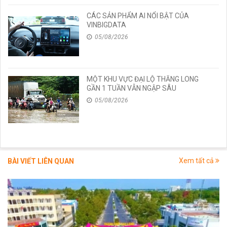
CÁC SẢN PHẨM AI NỔI BẬT CỦA
VINBIGDATA
05/08/2026
MỘT KHU VỰC ĐẠI LỘ THĂNG LONG
GẦN 1 TUẦN VẪN NGẬP SÂU
05/08/2026
Xem tất cả
BÀI VIẾT LIÊN QUAN