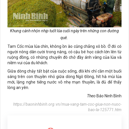
Khung cảnh nhộn nhịp tuốt lúa cuối ngày trên những con đường
quê.
Tam Cốc mùa lúa chín, không ồn ào cũng chẳng xô bồ. Ở đó có
người nông dân cười trong nắng, có cậu bé học cách lớn lên từ
ruộng đồng, có những chuyến đò chở đầy ánh vàng của lúa và
niềm vui của du khách.
Giữa dòng chảy tất bật của cuộc sống, đôi khi chỉ cần một buổi
sáng trên con thuyền nhỏ giữa dòng Ngô Đồng, hít hà mùi lúa
mới, lặng nghe tiếng nước vỗ nhẹ mạn thuyền, là đủ để thấy
lòng an yên.
Theo
Báo Ninh Bình
https://baoninhbinh.org.vn/mua-vang-tam-coc-giua-non-nuoc-
bao-la-125771.htm