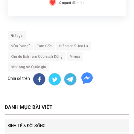
0
người đã thích.
Tags
Mùa “vàng”
Tam Cốc
thành phố Hoa Lư
Khu du lịch Tam Cốc-Bích Động
Vivina
nền tảng số Quốc gia
Chia sẻ trên
DANH MỤC BÀI VIẾT
KINH TẾ & ĐỜI SỐNG