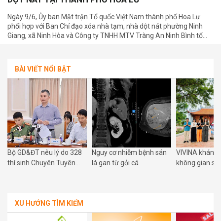
Ngày 9/6, Ủy ban Mặt trận Tổ quốc Việt Nam thành phố Hoa Lư
phối hợp với Ban Chỉ đạo xóa nhà tạm, nhà dột nát phường Ninh
Giang, xã Ninh Hòa và Công ty TNHH MTV Tràng An Ninh Bình tổ
chức lễ khánh thành công trình xóa nhà tạm, nhà dột nát cho 4 hộ
gia đình có hoàn cảnh đặc biệt khó khăn trên địa bàn.
BÀI VIẾT NỔI BẬT
Bộ GD&ĐT nêu lý do 328
Nguy cơ nhiễm bệnh sán
VIVINA khánh 
g
thí sinh Chuyên Tuyên
lá gan từ gỏi cá
không gian số
Quang thi lại tất cả các
Phú Xuyên: Đư
môn tốt nghiệp
hòa nhịp cùng
số quốc gia
XU HƯỚNG TÌM KIẾM