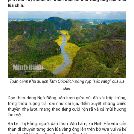
lúa chín.
Toàn cảnh Khu du lịch Tam Cốc-Bích Động rợp “sắc vàng” của lúa
chín.
Dọc theo dòng Ngô Đồng uốn lượn giữa núi đá vôi trập trùng,
từng thửa ruộng trải dài như dải lụa, điểm xuyết những chiếc
thuyền nhẹ lướt, mang theo tiếng cười rộn rã và cả mùi hương
lúa mới.
Bà Lê Thị Hằng, người dân thôn Văn Lâm, xã Ninh Hải vừa cẩn
thận di chuyển từng đon lúa vàng óng lên trên bờ vừa vui vẻ kể