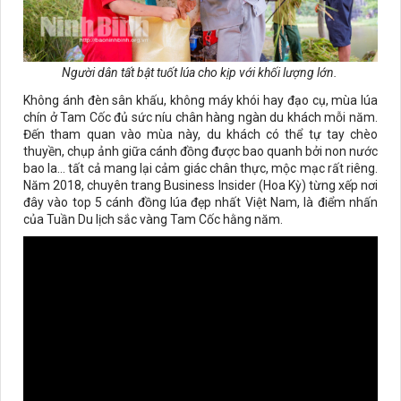
Người dân tất bật tuốt lúa cho kịp với khối lượng lớn.
Không ánh đèn sân khấu, không máy khói hay đạo cụ, mùa lúa
chín ở Tam Cốc đủ sức níu chân hàng ngàn du khách mỗi năm.
Đến tham quan vào mùa này, du khách có thể tự tay chèo
thuyền, chụp ảnh giữa cánh đồng được bao quanh bởi non nước
bao la… tất cả mang lại cảm giác chân thực, mộc mạc rất riêng.
Năm 2018, chuyên trang Business Insider (Hoa Kỳ) từng xếp nơi
đây vào top 5 cánh đồng lúa đẹp nhất Việt Nam, là điểm nhấn
của Tuần Du lịch sắc vàng Tam Cốc hằng năm.