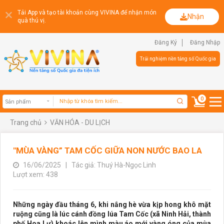
Tải App và tạo tài khoản cùng VIVINA để nhận món
Nhận
quà thú vị.
Đăng Ký
Đăng Nhập
Trải nghiệm nền tảng số Quốc gia
0
Trang chủ
VĂN HÓA - DU LỊCH
Sản phẩm
"MÙA VÀNG” TAM CỐC GIỮA NON NƯỚC BAO LA
16/06/2025
|
Tác giả: Thuý Hà-Ngọc Linh
Lượt xem: 438
Những ngày đầu tháng 6, khi nắng hè vừa kịp hong khô mặt
ruộng cũng là lúc cánh đồng lúa Tam Cốc (xã Ninh Hải, thành
phố Hoa Lư) khoác lên mình màu áo mới vàng óng của mùa