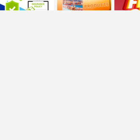
Tài chính - Bảo hiểm
Sản phẩm nhập khẩu
Flash sale
Đối tác chiến lược toàn diện của
Global technology company
connecting Vietnam and the world Pte Ltd
(Singapore)
và
Trung tâm XTTM Đầu tư & Hỗ trợ chuyển đổi số
Quốc gia (Viện KHGD&MT - IEES)
.
Trụ sở:
Tầng 7
,
Tòa nhà 349 đường Hoàng Quốc Việt, Phường
Nghĩa Đô, Thành phố Hà Nội, Việt Nam.
VPĐD
TP.HCM:
Số 150 Nguyễn Cư Trinh, Phường Cầu Ông
Lãnh, Thành phố Hồ Chí Minh, Việt Nam.