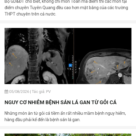
Bộ GD&ĐT cho biết, không chỉ môn Toán mà điểm thi các môn tại
điểm chuyên Tuyên Quang đều cao hơn mặt bằng của các trường
THPT chuyên trên cả nước.
05/08/2026
|
Tác giả: PV
NGUY CƠ NHIỄM BỆNH SÁN LÁ GAN TỪ GỎI CÁ
Những món ăn từ gỏi cá tiềm ẩn rất nhiều mầm bệnh nguy hiểm,
hàng đầu phải kể đến là bệnh sán lá gan.