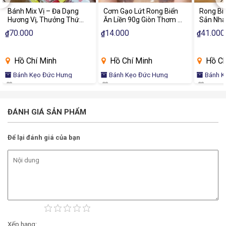
Bánh Mix Vị – Đa Dạng
Cơm Gạo Lứt Rong Biển
Rong Bi
Hương Vị, Thưởng Thức
Ăn Liền 90g Giòn Thơm Ăn
Sản Nha
Trọn Vẹn
Vặt Healthy Dinh Dưỡng
Thơm Ng
70.000
14.000
41.000
₫
₫
₫
Hồ Chí Minh
Hồ Chí Minh
Hồ Ch
Bánh Kẹo Đức Hưng
Bánh Kẹo Đức Hưng
Bánh K
ĐÁNH GIÁ SẢN PHẨM
Để lại đánh giá của bạn
Xếp hạng: