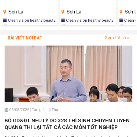
Sơn La
Sơn La
Sơn L
Clean vision healthy beauty
Clean vision healthy beauty
Clean v
Xem tất cả
BÀI VIẾT NỔI BẬT
05/08/2026
|
Tác giả: Lệ Thu
BỘ GD&ĐT NÊU LÝ DO 328 THÍ SINH CHUYÊN TUYÊN
QUANG THI LẠI TẤT CẢ CÁC MÔN TỐT NGHIỆP