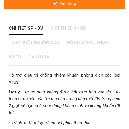
Đặt Hàng
CHI TIẾT SP - DV
GIỚI THIỆU SHOP
TRUY XUẤT NGUỒN GỐC
HỒ SƠ & XÁC THỰC
VIDEO
ĐÁNH GIÁ
Hỗ trợ, điều trị chống nhiễm khuẩn, phòng dịch các loại
Virus
Lưu ý:
Trẻ sơ sinh không được bôi trực tiếp vào da. Tùy
theo sức khỏe của trẻ mà cho lượng dầu mỗi lần trung bình
2 giọt sẽ hạn chế phải dùng kháng sinh và kháng khuẩn rất
tốt.
* Tránh xa tầm tay trẻ em và phụ nữ có thai.