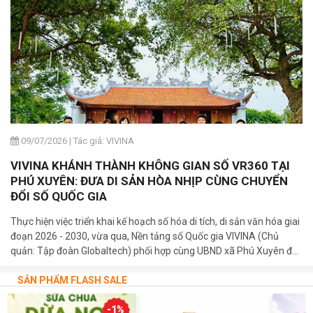
09/07/2026
|
Tác giả: VIVINA
VIVINA KHÁNH THÀNH KHÔNG GIAN SỐ VR360 TẠI
PHÚ XUYÊN: ĐƯA DI SẢN HÒA NHỊP CÙNG CHUYỂN
ĐỔI SỐ QUỐC GIA
Thực hiện việc triển khai kế hoạch số hóa di tích, di sản văn hóa giai
đoạn 2026 - 2030, vừa qua, Nền tảng số Quốc gia VIVINA (Chủ
quản: Tập đoàn Globaltech) phối hợp cùng UBND xã Phú Xuyên đã
trang trọng tổ chức lễ khánh thành và bàn giao 03 bảng mã QR số
hóa tại các di tích cấp Quốc gia trên địa bàn xã.
SẢN PHẨM FLASH SALE
-1%