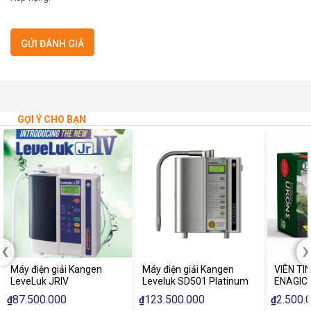
GỢI Ý CHO BẠN
‹
›
Máy điện giải Kangen
Máy điện giải Kangen
VIÊN TI
LeveLuk JRIV
Leveluk SD501 Platinum
ENAGIC 
87.500.000
123.500.000
2.500.
₫
₫
₫