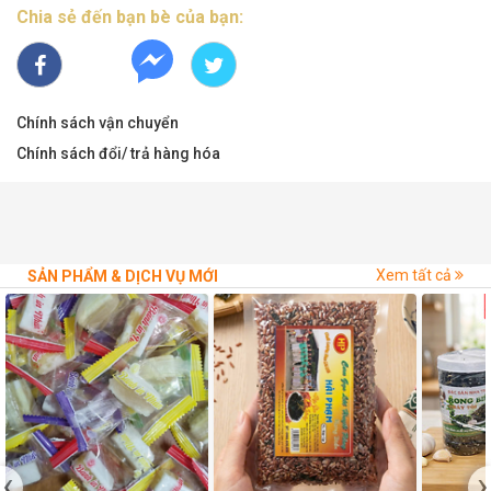
Chia sẻ đến bạn bè của bạn:
Chính sách vận chuyển
Chính sách đổi/ trả hàng hóa
Xem tất cả
SẢN PHẨM & DỊCH VỤ MỚI
‹
›