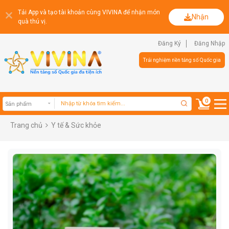
Tải App và tạo tài khoản cùng VIVINA để nhận món
Nhận
quà thú vị.
Đăng Ký
Đăng Nhập
Trải nghiệm nền tảng số Quốc gia
0
Trang chủ
Y tế & Sức khỏe
Sản phẩm