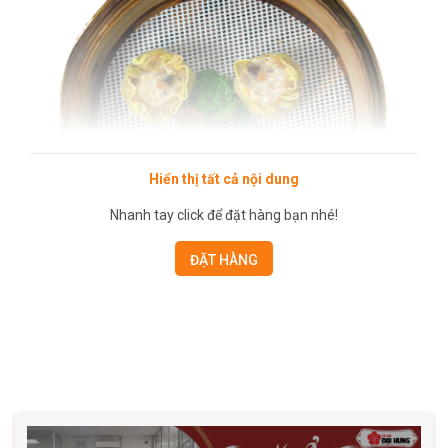
Hiển thị tất cả nội dung
Nhanh tay click để đặt hàng bạn nhé!
ĐẶT HÀNG
Xíu mại gà có nhân đậm vị thịt gà thơm ngon
Xíu mại gà kết hợp cùng vị chua ngọt của sốt cà mang đến
hương vị tuyệt vời cho bữa ăn gia đình. Thịt gà nấu xíu mại