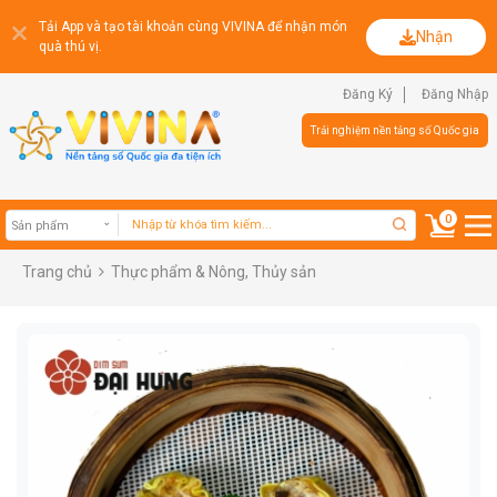
Tải App và tạo tài khoản cùng VIVINA để nhận món
Nhận
quà thú vị.
Đăng Ký
Đăng Nhập
Trải nghiệm nền tảng số Quốc gia
0
Trang chủ
Thực phẩm & Nông, Thủy sản
Sản phẩm