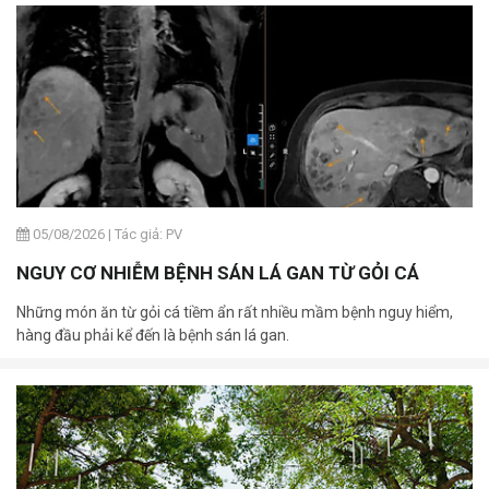
05/08/2026
|
Tác giả: PV
NGUY CƠ NHIỄM BỆNH SÁN LÁ GAN TỪ GỎI CÁ
Những món ăn từ gỏi cá tiềm ẩn rất nhiều mầm bệnh nguy hiểm,
hàng đầu phải kể đến là bệnh sán lá gan.