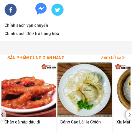
3. Nét riêng biệt của sản phẩm xíu mại gà
Chính sách vận chuyển
Chính sách đổi/ trả hàng hóa
Xem tất cả
SẢN PHẨM CÙNG GIAN HÀNG
‹
›
Chân gà hấp đậu dị
Bánh Cảo Lá Hẹ Chiên
Xíu Mại 