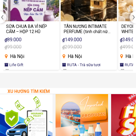
‹
›
SỮA CHUA BA VÌ NẾP
TÂN NƯƠNG INTIMATE
DEYORI
CẨM – HỘP 12 HŨ
PERFUME (tinh chất nữ
WHITE 
tính)
89.000
149.000
349.0
₫
₫
₫
99.000
299.000
499.0
₫
₫
₫
Hà Nội
Hà Nội
Hà N
Life Gift
RUTA - Trà sữa tươi
RUTA -
XU HƯỚNG TÌM KIẾM