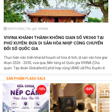
09/07/2026
|
Tác giả: VIVINA
VIVINA KHÁNH THÀNH KHÔNG GIAN SỐ VR360 TẠI
PHÚ XUYÊN: ĐƯA DI SẢN HÒA NHỊP CÙNG CHUYỂN
ĐỔI SỐ QUỐC GIA
Thực hiện việc triển khai kế hoạch số hóa di tích, di sản văn hóa giai
đoạn 2026 - 2030, vừa qua, Nền tảng số Quốc gia VIVINA (Chủ
quản: Tập đoàn Globaltech) phối hợp cùng UBND xã Phú Xuyên đã
trang trọng tổ chức lễ khánh thành và bàn giao 03 bảng mã QR số
hóa tại các di tích cấp Quốc gia trên địa bàn xã.
SẢN PHẨM FLASH SALE
-10%
-50%