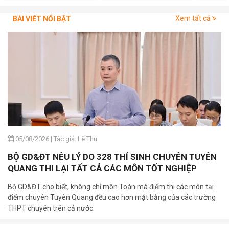
thịt sẽ bị rã đông, mùi vị không được thơm ngon
Khi chế biến xíu mại nên xếp bánh có khoảng cách để
Xem tất cả
BÀI VIẾT NỔI BẬT
lớp vỏ không bị dính, gây ảnh hưởng đến tạo hình sản
phẩm.
Sau khi chế biến xong nên thưởng thức ngay để đảm
bảo mùi vị xíu mại không bị thay đổi
Thưởng thức xíu mại gà sẽ ngon hơn khi ăn nóng và ăn
kèm các món dưa góp. Bạn sẽ cảm nhận được hương vị
hấp dẫn, béo ngậy trong khoang miệng.
05/08/2026
|
Tác giả: Lê Thu
BỘ GD&ĐT NÊU LÝ DO 328 THÍ SINH CHUYÊN TUYÊN
QUANG THI LẠI TẤT CẢ CÁC MÔN TỐT NGHIỆP
Bộ GD&ĐT cho biết, không chỉ môn Toán mà điểm thi các môn tại
điểm chuyên Tuyên Quang đều cao hơn mặt bằng của các trường
THPT chuyên trên cả nước.