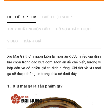
CHI TIẾT SP - DV
GIỚI THIỆU SHOP
TRUY XUẤT NGUỒN GỐC
HỒ SƠ & XÁC THỰC
VIDEO
ĐÁNH GIÁ
Xíu Mại Gà thơm ngon luôn là món ăn được nhiều gia đình
lựa chọn trong các bữa cơm. Món ăn dễ chế biến, hương vị
hấp dẫn và có nhiều giá trị dinh dưỡng. Chi tiết về xíu mại
gà sẽ được thông tin trong chia sẻ dưới đây.
1. Xíu mại gà là sản phẩm gì?