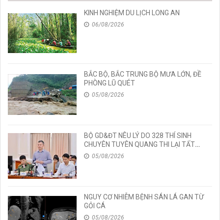
KINH NGHIỆM DU LỊCH LONG AN
06/08/2026
BẮC BỘ, BẮC TRUNG BỘ MƯA LỚN, ĐỀ
PHÒNG LŨ QUÉT
05/08/2026
BỘ GD&ĐT NÊU LÝ DO 328 THÍ SINH
CHUYÊN TUYÊN QUANG THI LẠI TẤT
CẢ CÁC MÔN TỐT NGHIỆP
05/08/2026
NGUY CƠ NHIỄM BỆNH SÁN LÁ GAN TỪ
GỎI CÁ
05/08/2026