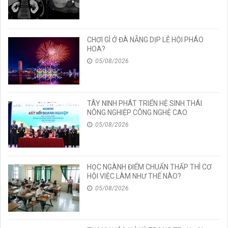
CHƠI GÌ Ở ĐÀ NẴNG DỊP LỄ HỘI PHÁO
HOA?
05/08/2026
TÂY NINH PHÁT TRIỂN HỆ SINH THÁI
NÔNG NGHIỆP CÔNG NGHỆ CAO
05/08/2026
HỌC NGÀNH ĐIỂM CHUẨN THẤP THÌ CƠ
HỘI VIỆC LÀM NHƯ THẾ NÀO?
05/08/2026