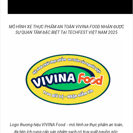
MÔ HÌNH XE THỰC PHẨM AN TOÀN VIVINA FOOD NHẬN ĐƯỢC
SỰ QUAN TÂM ĐẶC BIỆT TẠI TECHFEST VIỆT NAM 2025
Logo thương hiệu VIVINA Food - mô hình xe thực phẩm an toàn,
đa tiện ích cung cấp sản phẩm sạch có truy xuất nguồn gốc.