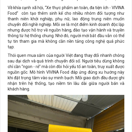
Về khía cạnh xã hội, “Xe thực phẩm an toàn, đa tiện ích - VIVINA
Food” còn tạo thêm sinh kế cho nhiều nhóm đối tượng như
thanh niên khởi nghiệp, phụ nữ, lao động trung niên muốn
chuyển đổi nghề nghiệp. Mỗi xe là một điểm kinh doanh độc lập
nhưng được hỗ trợ về nguồn hàng, đào tạo vận hành và truyền
thông từ hệ thống chung. Nhờ đó, người mới bắt đầu vẫn có thể
tự tin tham gia mà không cần nền tảng công nghệ quá phức
tạp.
Thói quen mua sắm của người Việt đang thay đổi nhanh chóng
sau đại dịch và quá trình chuyển đổi số. Người tiêu dùng không
chỉ cần “ngon - rẻ” mà còn đòi hỏi yếu tố an toàn, truy xuất được
nguồn gốc. Mô hình VIVINA Food đáp ứng đúng xu hướng này
khi đặt trọng tâm vào sự minh bạch. Mỗi giao dịch đều được ghi
nhận trên hệ thống, tạo niềm tin lâu dài giữa người bán và
khách hàng.