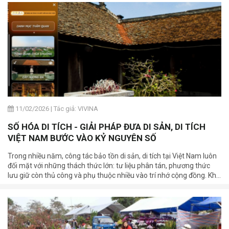
11/02/2026
|
Tác giả: VIVINA
SỐ HÓA DI TÍCH - GIẢI PHÁP ĐƯA DI SẢN, DI TÍCH
VIỆT NAM BƯỚC VÀO KỶ NGUYÊN SỐ
Trong nhiều năm, công tác bảo tồn di sản, di tích tại Việt Nam luôn
đối mặt với những thách thức lớn: tư liệu phân tán, phương thức
lưu giữ còn thủ công và phụ thuộc nhiều vào trí nhớ cộng đồng. Khi
chuyển đổi số trở thành xu thế tất yếu, việc số hóa đình, chùa và các
di tích lịch sử mở ra một giải pháp bền vững, giúp gìn giữ ký ức dân
tộc bằng công nghệ hiện đại.