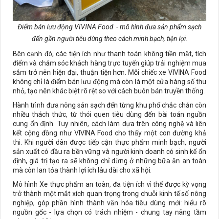
Điểm bán lưu động VIVINA Food - mô hình đưa sản phẩm sạch
đến gần người tiêu dùng theo cách minh bạch, tiện lợi.
Bên cạnh đó, các tiện ích như thanh toán không tiền mặt, tích
điểm và chăm sóc khách hàng trực tuyến giúp trải nghiệm mua
sắm trở nên hiện đại, thuận tiện hơn. Mỗi chiếc xe VIVINA Food
không chỉ là điểm bán lưu động mà còn là một cửa hàng số thu
nhỏ, tạo nên khác biệt rõ rệt so với cách buôn bán truyền thống.
Hành trình đưa nông sản sạch đến từng khu phố chắc chắn còn
nhiều thách thức, từ thói quen tiêu dùng đến bài toán nguồn
cung ổn định. Tuy nhiên, cách làm dựa trên công nghệ và liên
kết cộng đồng như VIVINA Food cho thấy một con đường khả
thi. Khi người dân được tiếp cận thực phẩm minh bạch, người
sản xuất có đầu ra bền vững và người kinh doanh có sinh kế ổn
định, giá trị tạo ra sẽ không chỉ dừng ở những bữa ăn an toàn
mà còn lan tỏa thành lợi ích lâu dài cho xã hội.
Mô hình Xe thực phẩm an toàn, đa tiện ích vì thế được kỳ vọng
trở thành một mắt xích quan trọng trong chuỗi kinh tế số nông
nghiệp, góp phần hình thành văn hóa tiêu dùng mới: hiểu rõ
nguồn gốc - lựa chọn có trách nhiệm - chung tay nâng tầm