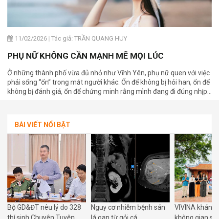
11/02/2026
|
Tác giả: TRẦN QUANG HUY
PHỤ NỮ KHÔNG CẦN MẠNH MẼ MỌI LÚC
Ở những thành phố vừa đủ nhỏ như Vĩnh Yên, phụ nữ quen với việc
phải sống “ổn” trong mắt người khác. Ổn để không bị hỏi han, ổn để
không bị đánh giá, ổn để chứng minh rằng mình đang đi đúng nhịp
cuộc đời. Nhưng đứng từ góc nhìn của một người đàn ông, tôi nhận
ra: sự mạnh mẽ mà phụ nữ đang gồng lên mỗi ngày đôi khi khiến
họ mệt mỏi hơn chúng ta tưởng.
BÀI VIẾT NỔI BẬT
Bộ GD&ĐT nêu lý do 328
Nguy cơ nhiễm bệnh sán
VIVINA khánh 
g
thí sinh Chuyên Tuyên
lá gan từ gỏi cá
không gian số