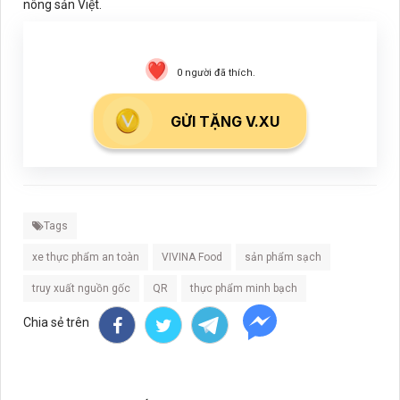
nông sản Việt.
0
người đã thích.
GỬI TẶNG V.XU
Tags
xe thực phẩm an toàn
VIVINA Food
sản phẩm sạch
truy xuất nguồn gốc
QR
thực phẩm minh bạch
Chia sẻ trên