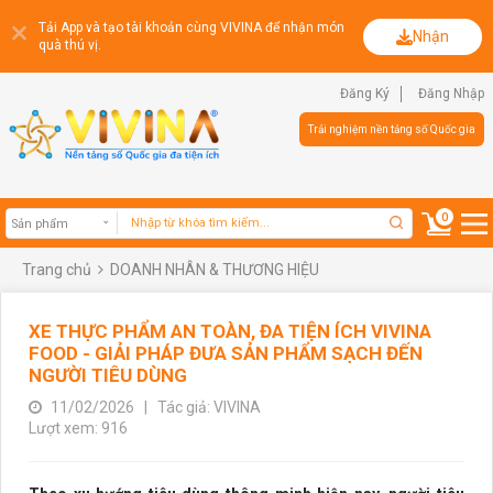
Tải App và tạo tài khoản cùng VIVINA để nhận món
Nhận
quà thú vị.
Đăng Ký
Đăng Nhập
Trải nghiệm nền tảng số Quốc gia
0
Trang chủ
DOANH NHÂN & THƯƠNG HIỆU
Sản phẩm
XE THỰC PHẨM AN TOÀN, ĐA TIỆN ÍCH VIVINA
FOOD - GIẢI PHÁP ĐƯA SẢN PHẨM SẠCH ĐẾN
NGƯỜI TIÊU DÙNG
11/02/2026
|
Tác giả: VIVINA
Lượt xem: 916