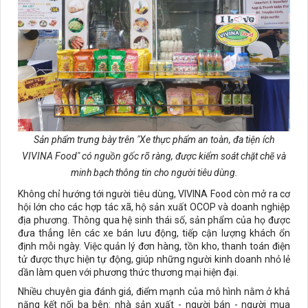
Sản phẩm trưng bày trên "Xe thực phẩm an toàn, đa tiện ích
VIVINA Food" có nguồn gốc rõ ràng, được kiểm soát chặt chẽ và
minh bạch thông tin cho người tiêu dùng.
Không chỉ hướng tới người tiêu dùng, VIVINA Food còn mở ra cơ
hội lớn cho các hợp tác xã, hộ sản xuất OCOP và doanh nghiệp
địa phương. Thông qua hệ sinh thái số, sản phẩm của họ được
đưa thẳng lên các xe bán lưu động, tiếp cận lượng khách ổn
định mỗi ngày. Việc quản lý đơn hàng, tồn kho, thanh toán điện
tử được thực hiện tự động, giúp những người kinh doanh nhỏ lẻ
dần làm quen với phương thức thương mại hiện đại.
Nhiều chuyên gia đánh giá, điểm mạnh của mô hình nằm ở khả
năng kết nối ba bên: nhà sản xuất - người bán - người mua