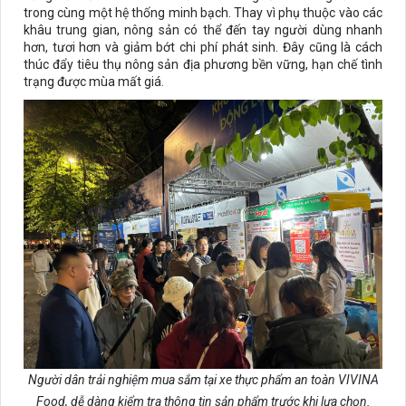
trong cùng một hệ thống minh bạch. Thay vì phụ thuộc vào các
khâu trung gian, nông sản có thể đến tay người dùng nhanh
hơn, tươi hơn và giảm bớt chi phí phát sinh. Đây cũng là cách
thúc đẩy tiêu thụ nông sản địa phương bền vững, hạn chế tình
trạng được mùa mất giá.
Người dân trải nghiệm mua sắm tại xe thực phẩm an toàn VIVINA
Food, dễ dàng kiểm tra thông tin sản phẩm trước khi lựa chọn.